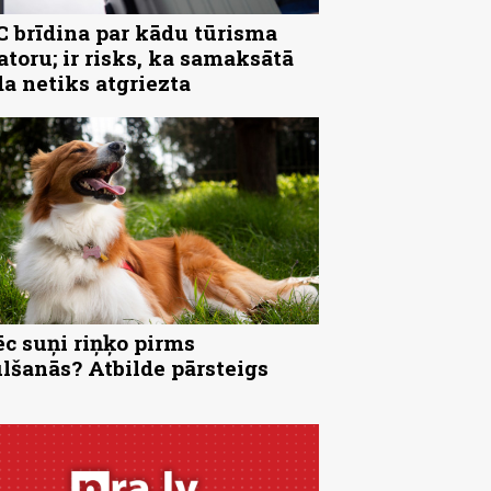
 brīdina par kādu tūrisma
atoru; ir risks, ka samaksātā
a netiks atgriezta
c suņi riņķo pirms
lšanās? Atbilde pārsteigs