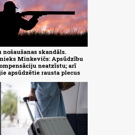
 nošaušanas skandāls.
ieks Minkevičs: Apsūdzību
ompensāciju neatzīstu; arī
jie apsūdzētie rausta plecus