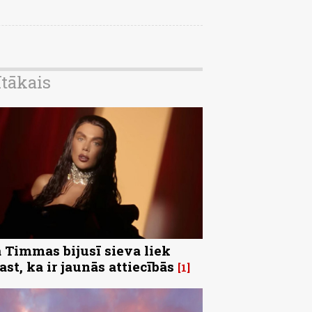
ītākais
 Timmas bijusī sieva liek
ast, ka ir jaunās attiecībās
1