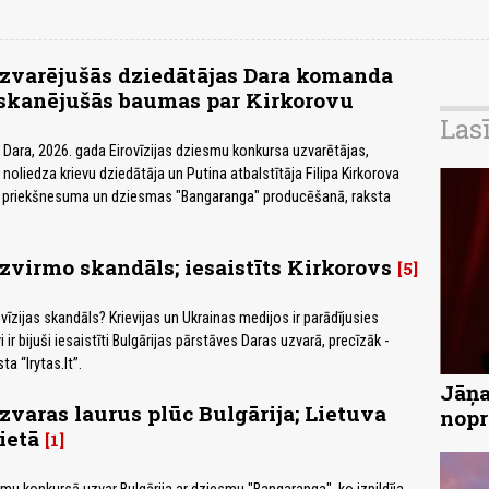
uzvarējušās dziedātājas Dara komanda
skanējušās baumas par Kirkorovu
Las
 Dara, 2026. gada Eirovīzijas dziesmu konkursa uzvarētājas,
oliedza krievu dziedātāja un Putina atbalstītāja Filipa Kirkorova
s priekšnesuma un dziesmas "Bangaranga" producēšanā, raksta
uzvirmo skandāls; iesaistīts Kirkorovs
5
ovīzijas skandāls? Krievijas un Ukrainas medijos ir parādījusies
i ir bijuši iesaistīti Bulgārijas pārstāves Daras uzvarā, precīzāk -
ta “lrytas.lt”.
Jāņa
uzvaras laurus plūc Bulgārija; Lietuva
nopr
ietā
1