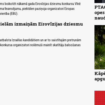
ums boikotēt nākamā gada Eirovīzijas dziesmu konkursu Vīnē
PTAC
a finansējumu, piektdien paziņoja organizatori Eiropas
oper
vienība (EBU).
naud
lielām izmaiņām Eirovīzijas dziesmu
 atbalsta Izraēlas kandidātiem un ar to saistītajām pretrunām
 konkursa organizatori nolēmuši mainīt skatītāju balsošanas
Kāpē
apgu