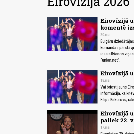
Eirovīzija 2026
Eirovīzijā 
komentē iz
20.mai
Bulgāru dziedātājas
komandas pārstāvji n
iesaistīšanos viņa
“unian.net”.
Eirovīzijā 
18.mai
Vai briest jauns Eir
informācija, ka kriev
Filips Kirkorovs, raks
Eirovīzijā 
paliek 22. v
17.mai