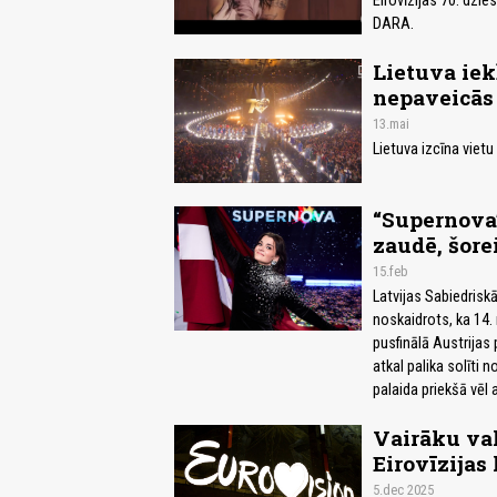
Eirovīzijas 70. dzie
DARA.
Lietuva iekļ
nepaveicās
13.mai
Lietuva izcīna vietu
“Supernova”
zaudē, šore
15.feb
Latvijas Sabiedrisk
noskaidrots, ka 14. 
pusfinālā Austrijas 
atkal palika solīti 
palaida priekšā vēl a
Vairāku val
Eirovīzijas
5.dec 2025