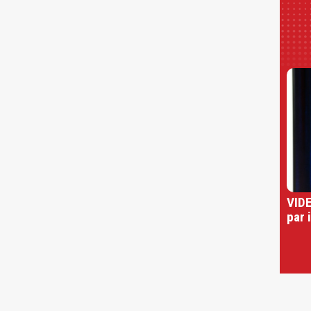
VIDE
par 