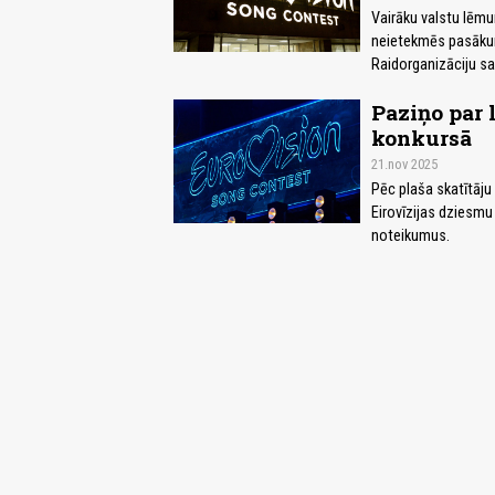
Vairāku valstu lēm
neietekmēs pasākum
Raidorganizāciju sa
Paziņo par 
konkursā
21.nov 2025
Pēc plaša skatītāju
Eirovīzijas dziesmu
noteikumus.