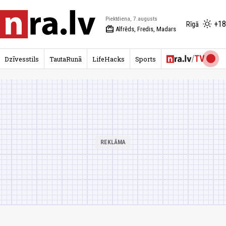
Piektdiena, 7.augusts
+18
Rīgā
redeem
Alfrēds, Fredis, Madars
Dzīvesstils
TautaRunā
LifeHacks
Sports