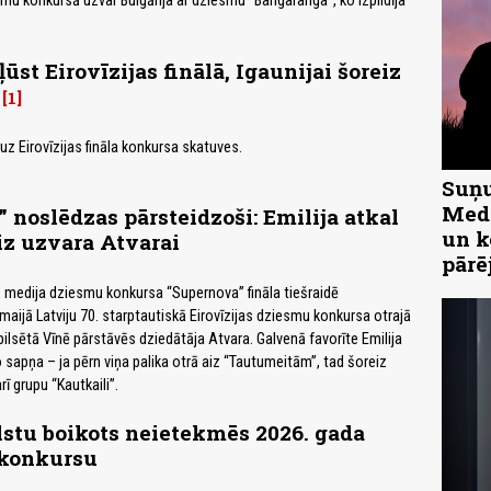
smu konkursā uzvar Bulgārija ar dziesmu "Bangaranga", ko izpildīja
ūst Eirovīzijas finālā, Igaunijai šoreiz
1
 uz Eirovīzijas fināla konkursa skatuves.
Suņu
Medn
 noslēdzas pārsteidzoši: Emilija atkal
un k
iz uzvara Atvarai
pārē
ā medija dziesmu konkursa “Supernova” fināla tiešraidē
maijā Latviju 70. starptautiskā Eirovīzijas dziesmu konkursa otrajā
pilsētā Vīnē pārstāvēs dziedātāja Atvara. Galvenā favorīte Emilija
no sapņa – ja pērn viņa palika otrā aiz “Tautumeitām”, tad šoreiz
rī grupu “Kautkaili”.
stu boikots neietekmēs 2026. gada
 konkursu