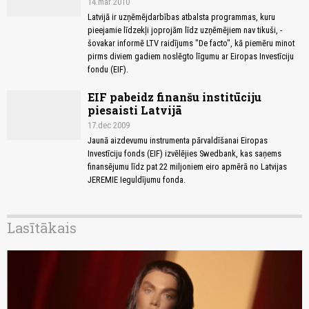
14.mar 2010
Latvijā ir uzņēmējdarbības atbalsta programmas, kuru
pieejamie līdzekļi joprojām līdz uzņēmējiem nav tikuši, -
šovakar informē LTV raidījums "De facto", kā piemēru minot
pirms diviem gadiem noslēgto līgumu ar Eiropas Investīciju
fondu (EIF).
EIF pabeidz finanšu institūciju
piesaisti Latvijā
17.dec 2009
Jaunā aizdevumu instrumenta pārvaldīšanai Eiropas
Investīciju fonds (EIF) izvēlējies Swedbank, kas saņems
finansējumu līdz pat 22 miljoniem eiro apmērā no Latvijas
JEREMIE Ieguldījumu fonda.
Lasītākais