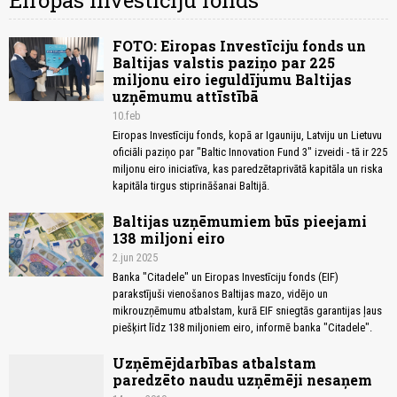
Eiropas Investīciju fonds
FOTO: Eiropas Investīciju fonds un
Baltijas valstis paziņo par 225
miljonu eiro ieguldījumu Baltijas
uzņēmumu attīstībā
10.feb
Eiropas Investīciju fonds, kopā ar Igauniju, Latviju un Lietuvu
oficiāli paziņo par "Baltic Innovation Fund 3" izveidi - tā ir 225
miljonu eiro iniciatīva, kas paredzētaprivātā kapitāla un riska
kapitāla tirgus stiprināšanai Baltijā.
Baltijas uzņēmumiem būs pieejami
138 miljoni eiro
2.jun 2025
Banka "Citadele" un Eiropas Investīciju fonds (EIF)
parakstījuši vienošanos Baltijas mazo, vidējo un
mikrouzņēmumu atbalstam, kurā EIF sniegtās garantijas ļaus
piešķirt līdz 138 miljoniem eiro, informē banka "Citadele".
Uzņēmējdarbības atbalstam
paredzēto naudu uzņēmēji nesaņem