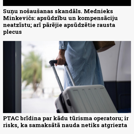
Suņu nošaušanas skandāls. Mednieks
Minkevičs: apsūdzību un kompensāciju
neatzīstu; arī pārējie apsūdzētie rausta
plecus
PTAC brīdina par kādu tūrisma operatoru; ir
risks, ka samaksātā nauda netiks atgriezta