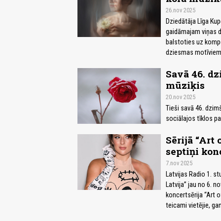
26.nov 2025
Dziedātāja Līga Kup
gaidāmajam viņas de
balstoties uz komp
dziesmas motīviem
Savā 46. dz
mūziķis
20.nov 2025
Tieši savā 46. dzi
sociālajos tīklos p
Sērijā “Art
septiņi kon
7.nov 2025
Latvijas Radio 1. s
Latvija” jau no 6. 
koncertsērija “Art o
teicami vietējie, gan