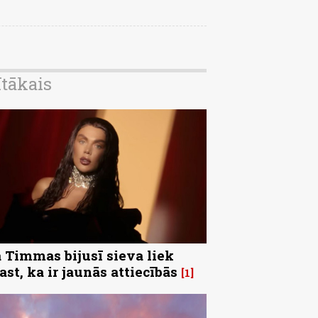
ītākais
 Timmas bijusī sieva liek
ast, ka ir jaunās attiecībās
1