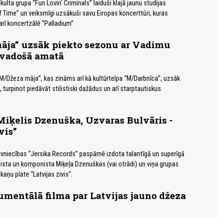
ulta grupa “Fun Lovin' Criminals” laiduši klajā jaunu studijas
 Time” un veiksmīgi uzsākuši savu Eiropas koncerttūri, kuras
arī koncertzālē “Palladium”.
āja” uzsāk piekto sezonu ar Vadimu
 vadošā amatā
M/Džeza māja”, kas zināms arī kā kultūrtelpa “M/Darbnīca”, uzsāk
turpinot piedāvāt stilistiski dažādus un arī starptautiskus
Miķelis Dzenuška, Uzvaras Bulvāris -
vis”
niecības “Jersika Records” paspārnē izdota talantīgā un superīgā
onista un komponista Miķeļa Dzenuškas (vai otrādi) un viņa grupas
kaņu plate “Latvijas zivis”.
mentālā filma par Latvijas jauno džeza