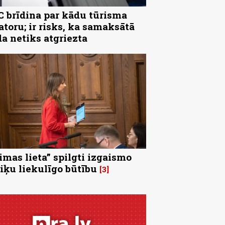
 brīdina par kādu tūrisma
atoru; ir risks, ka samaksātā
a netiks atgriezta
imas lieta” spilgti izgaismo
tiķu liekulīgo būtību
3