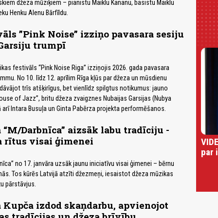
eliskiem džeza mūziķiem – pianistu Maiklu Kananu, basistu Maiklu
eku Henku Alenu Bārfīldu.
vāls ”Pink Noise” izziņo pavasara sesiju
Garsiju trumpī
kas festivāls “Pink Noise Riga” izziņojis 2026. gada pavasara
ammu. No 10. līdz 12. aprīlim Rīga kļūs par džeza un mūsdienu
āvājot trīs atšķirīgus, bet vienlīdz spilgtus notikumus: jauno
ouse of Jazz”, britu džeza zvaigznes Nubaijas Garsijas (Nubya
ā arī Intara Busuļa un Ginta Pabērza projekta performēšanos.
 “M/Darbnīca” aizsāk labu tradīciju -
 rītus visai ģimenei
VIDE
par 
īca” no 17. janvāra uzsāk jaunu iniciatīvu visai ģimenei – bērnu
nās. Tos kūrēs Latvijā atzīti džezmeņi, iesaistot džeza mūzikas
u pārstāvjus.
 Kupča izdod skaņdarbu, apvienojot
s tradīcijas un džeza brīvību