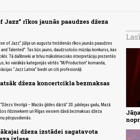
 Jazz” rīkos jaunās paaudzes džeza
Las
e of Jazz” jūlija un augusta trešdienās rīkos jaunās paaudzes
 and Talented”. Tas būs jauno, daudzsološo mūziķu konkurss, kas
ikls. Tā dalībnieki ar brīvu māksliniecisko interpretāciju prezentēs
s, ko vairākās kategorijās vērtēs “M/Production” komanda,
ācijas “Jazz Latvia” biedri un citi profesionāļi.
 atsāk džeza koncertcikla bezmaksas
 “Džezs Vecrīgā – Mazās ģildes dārzā” 20. jubilejas gadu, Mazā
Jāņa
šos rīdziniekiem un Rīgas viesiem dāvā bezmaksas džeza
enu pēcpusdienās.
nopr
lākajai džeza izstādei sagatavota
za izlase