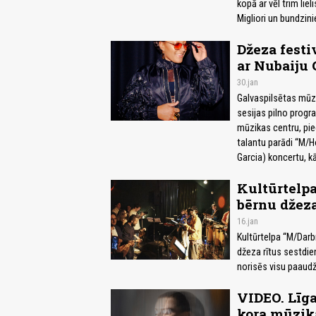
kopā ar vēl trim li
Migliori un bundzini
Džeza festi
ar Nubaiju 
30.jan
Galvaspilsētas mūzi
sesijas pilno progr
mūzikas centru, pied
talantu parādi “M/H
Garcia) koncertu, k
Kultūrtelpa
bērnu džeza
16.jan
Kultūrtelpa “M/Darbn
džeza rītus sestdie
norisēs visu paaudž
VIDEO. Līga
kora mūzika