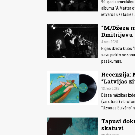
90. gadu amerikāņu k
albumu “A Matter of
ietvaros uzstāsies 
“M/Džeza m
Dmitrijevu
4.sep 2025
Rīgas džeza klubs “
savu piekto sezonu, 
pasākumus.
Recenzija: 
“Latvijas zi
13.feb 2025
Džeza mūzikas izdev
(vai otrādi) vibrof
“Uzvaras Bulvāris” s
Tapusi doku
skatuvi