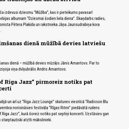
ča izdevusi dziesmu “Mūžība”, kas ir pieteikums pavasarī
bijas albumam “Dziesmai šodien liela diena”. Skaņdarbs radies,
onista Pētera Plakida un rakstnieka Jāņa Jaunsudrabiņa kora
.
imšanas dienā mūžībā devies latviešu
mšanas dienā – mūžībā devies mūziķis Jānis Amantovs. Par to
aziņoja viņa dvīņubrālis Andris Amantovs.
 of Riga Jazz” pirmoreiz notiks pat
certi
tudijā un arī uz “Riga Jazz Lounge” skatuves viesnīcā “Radisson Blu
novembra norisināsies festivāla “Rīgas Ritmi” piedāvātā rudens
f Riga Jazz”, kurā šoreiz notiks pat septiņi koncerti. Uzstāsies gan
 starptautiski atzīti mākslinieki.