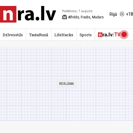
Piektdiena, 7.augusts
+18
Rīgā
redeem
Alfrēds, Fredis, Madars
Dzīvesstils
TautaRunā
LifeHacks
Sports