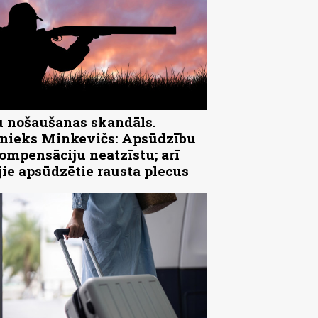
 nošaušanas skandāls.
ieks Minkevičs: Apsūdzību
ompensāciju neatzīstu; arī
jie apsūdzētie rausta plecus