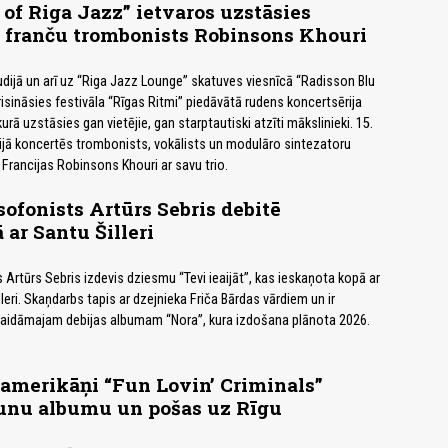
 of Riga Jazz” ietvaros uzstāsies
 franču trombonists Robinsons Khouri
tudijā un arī uz “Riga Jazz Lounge” skatuves viesnīcā “Radisson Blu
risināsies festivāla “Rīgas Ritmi” piedāvātā rudens koncertsērija
kurā uzstāsies gan vietējie, gan starptautiski atzīti mākslinieki. 15.
ijā koncertēs trombonists, vokālists un modulāro sintezatoru
 Francijas Robinsons Khouri ar savu trio.
ofonists Artūrs Sebris debitē
ar Santu Šilleri
Artūrs Sebris izdevis dziesmu “Tevi ieaijāt”, kas ieskaņota kopā ar
leri. Skaņdarbs tapis ar dzejnieka Friča Bārdas vārdiem un ir
gaidāmajam debijas albumam “Nora”, kura izdošana plānota 2026.
amerikāņi “Fun Lovin’ Criminals”
aunu albumu un pošas uz Rīgu