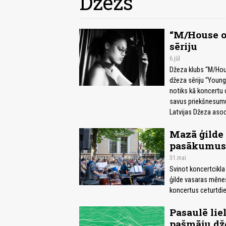
Džezs
“M/House of
sēriju
6.jūl
Džeza klubs “M/Hous
džeza sēriju “Young
notiks kā koncertu c
savus priekšnesumu
Latvijas Džeza asoci
Mazā ģilde
pasākumus
31.mai
Svinot koncertcikla
ģilde vasaras mēne
koncertus ceturtdi
Pasaulē lie
pašmāju dže