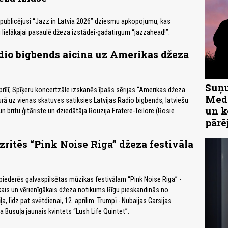
publicējusi “Jazz in Latvia 2026” dziesmu apkopojumu, kas
 lielākajai pasaulē džeza izstādei-gadatirgum “jazzahead!”.
dio bigbends aicina uz Amerikas džeza
Suņu
prīlī, Spīķeru koncertzāle izskanēs īpašs sērijas “Amerikas džeza
Medn
urā uz vienas skatuves satiksies Latvijas Radio bigbends, latviešu
un k
 un britu ģitāriste un dziedātāja Rouzija Fratere-Teilore (Rosie
pārē
izritēs “Pink Noise Riga” džeza festivāla
piederēs galvaspilsētas mūzikas festivālam “Pink Noise Riga” -
ais un vērienīgākais džeza notikums Rīgu pieskandinās no
ļa, līdz pat svētdienai, 12. aprīlim. Trumpī - Nubaijas Garsijas
ara Busuļa jaunais kvintets “Lush Life Quintet”.