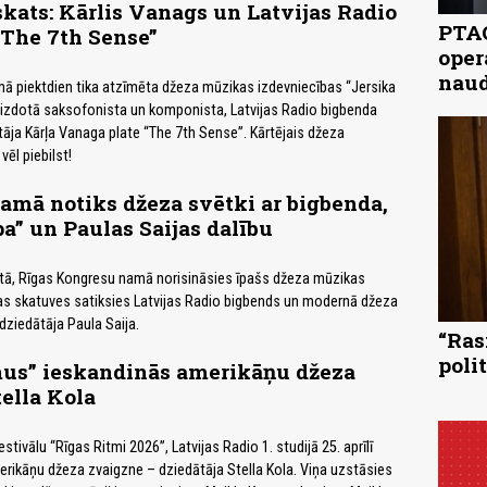
ats: Kārlis Vanags un Latvijas Radio
PTAC
“The 7th Sense”
oper
naud
ā piektdien tika atzīmēta džeza mūzikas izdevniecības “Jersika
izdotā saksofonista un komponista, Latvijas Radio bigbenda
tāja Kārļa Vanaga plate “The 7th Sense”. Kārtējais džeza
vēl piebilst!
mā notiks džeza svētki ar bigbenda,
a” un Paulas Saijas dalību
rtā, Rīgas Kongresu namā norisināsies īpašs džeza mūzikas
as skatuves satiksies Latvijas Radio bigbends un modernā džeza
 dziedātāja Paula Saija.
“Ras
poli
mus” ieskandinās amerikāņu džeza
ella Kola
tivālu “Rīgas Ritmi 2026”, Latvijas Radio 1. studijā 25. aprīlī
rikāņu džeza zvaigzne – dziedātāja Stella Kola. Viņa uzstāsies