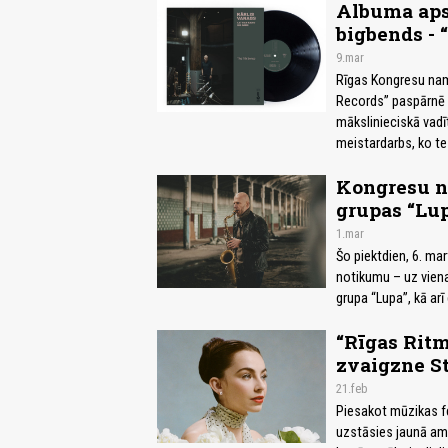
Albuma apsk
bigbends - 
9.mar
Rīgas Kongresu nam
Records” paspārnē 
mākslinieciskā vadī
meistardarbs, ko te 
Kongresu na
grupas “Lup
1.mar
Šo piektdien, 6. ma
notikumu – uz vien
grupa “Lupa”, kā arī
“Rīgas Rit
zvaigzne St
21.feb
Piesakot mūzikas fes
uzstāsies jaunā ame