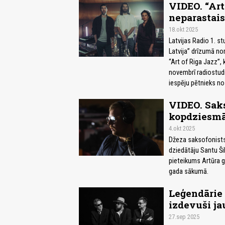
VIDEO. “Art
neparastais
18.okt 2025
Latvijas Radio 1. s
Latvija” drīzumā no
“Art of Riga Jazz”, 
novembrī radiostud
iespēju pētnieks no
VIDEO. Saks
kopdziesmā 
4.okt 2025
Džeza saksofonists 
dziedātāju Santu Šil
pieteikums Artūra 
gada sākumā.
Leģendārie 
izdevuši j
27.sep 2025