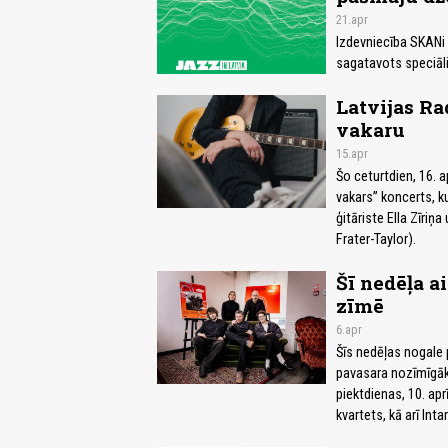
21.apr
Izdevniecība SKANi 
sagatavots speciāli
Latvijas Ra
vakaru
15.apr
Šo ceturtdien, 16. a
vakars” koncerts, k
ģitāriste Ella Zīriņa
Frater-Taylor).
Šī nedēļa a
zīmē
6.apr
Šīs nedēļas nogale 
pavasara nozīmīgāk
piektdienas, 10. aprī
kvartets, kā arī Int