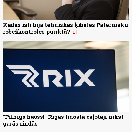
Kādas īsti bija tehniskās ķibeles Pāternieku
robežkontroles punktā?
1
"Pilnīgs haoss!" Rīgas lidostā ceļotāji nīkst
garās rindās