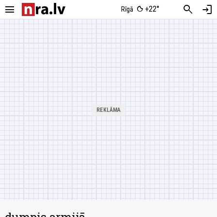
menu
search
login
+22°
Rīgā