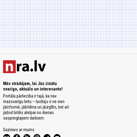
Mēs strādājam, lai Jūs zinātu
svarīgo, aktuālo un interesanto!
Portāla pārliecība ir tajā, ka nav
mazsvarīgu lietu – lasītājs ir ne vien
jāinformē, jābrīdina un jāizglīto, bet arī
jādod brīdis atelpai no dienas
saspringtajiem darbiem.
Sazinies ar mums: