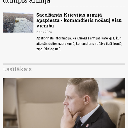
dumpis armijā
Sacelšanās Krievijas armijā
apspiesta - komandieris nošauj visu
vienību
2.nov 2024
Apstiprināta informācija, ka Krievijas armijas kareivjus, kuri
atteicās doties uzbrukumā, komandieris nošāva tieši frontē,
ziņo “dialog.ua”.
Lasītākais