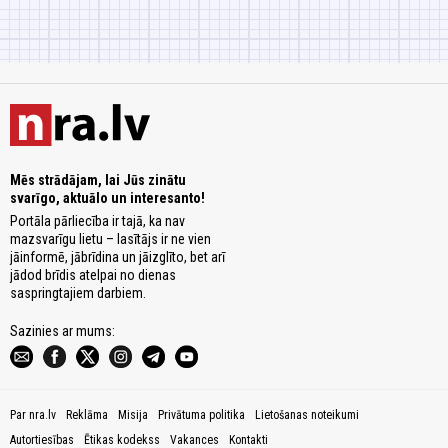
Mēs strādājam, lai Jūs zinātu
svarīgo, aktuālo un interesanto!
Portāla pārliecība ir tajā, ka nav
mazsvarīgu lietu – lasītājs ir ne vien
jāinformē, jābrīdina un jāizglīto, bet arī
jādod brīdis atelpai no dienas
saspringtajiem darbiem.
Sazinies ar mums:
Par nra.lv
Reklāma
Misija
Privātuma politika
Lietošanas noteikumi
Autortiesības
Ētikas kodekss
Vakances
Kontakti