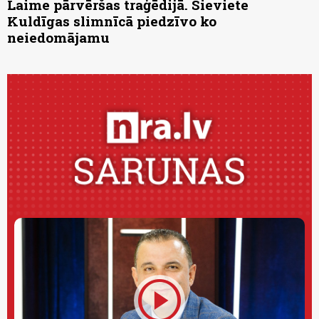
Laime pārvēršas traģēdijā. Sieviete
Kuldīgas slimnīcā piedzīvo ko
neiedomājamu
play_circle