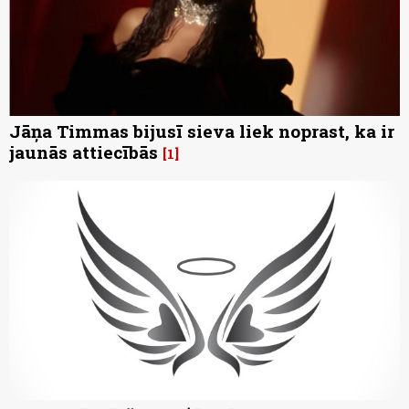
Jāņa Timmas bijusī sieva liek noprast, ka ir
jaunās attiecībās
1