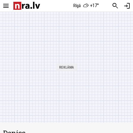
menu
search
login
+17°
Rīgā