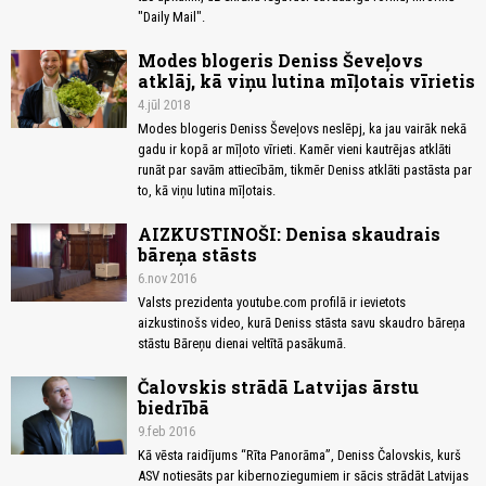
"Daily Mail".
Modes blogeris Deniss Ševeļovs
atklāj, kā viņu lutina mīļotais vīrietis
4.jūl 2018
Modes blogeris Deniss Ševeļovs neslēpj, ka jau vairāk nekā
gadu ir kopā ar mīļoto vīrieti. Kamēr vieni kautrējas atklāti
runāt par savām attiecībām, tikmēr Deniss atklāti pastāsta par
to, kā viņu lutina mīļotais.
AIZKUSTINOŠI: Denisa skaudrais
bāreņa stāsts
6.nov 2016
Valsts prezidenta youtube.com profilā ir ievietots
aizkustinošs video, kurā Deniss stāsta savu skaudro bāreņa
stāstu Bāreņu dienai veltītā pasākumā.
Čalovskis strādā Latvijas ārstu
biedrībā
9.feb 2016
Kā vēsta raidījums “Rīta Panorāma”, Deniss Čalovskis, kurš
ASV notiesāts par kibernoziegumiem ir sācis strādāt Latvijas