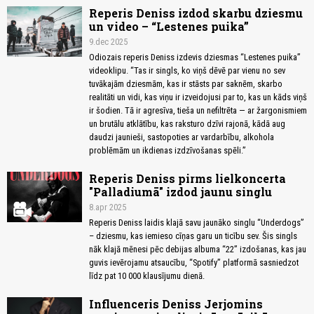
Reperis Deniss izdod skarbu dziesmu
un video – “Lestenes puika”
9.dec 2025
Odiozais reperis Deniss izdevis dziesmas “Lestenes puika”
videoklipu. “Tas ir singls, ko viņš dēvē par vienu no sev
tuvākajām dziesmām, kas ir stāsts par saknēm, skarbo
realitāti un vidi, kas viņu ir izveidojusi par to, kas un kāds viņš
ir šodien. Tā ir agresīva, tieša un nefiltrēta — ar žargonismiem
un brutālu atklātību, kas raksturo dzīvi rajonā, kādā aug
daudzi jaunieši, sastopoties ar vardarbību, alkohola
problēmām un ikdienas izdzīvošanas spēli.”
Reperis Deniss pirms lielkoncerta
"Palladiumā" izdod jaunu singlu
8.apr 2025
Reperis Deniss laidis klajā savu jaunāko singlu “Underdogs”
– dziesmu, kas iemieso cīņas garu un ticību sev. Šis singls
nāk klajā mēnesi pēc debijas albuma “22” izdošanas, kas jau
guvis ievērojamu atsaucību, “Spotify” platformā sasniedzot
līdz pat 10 000 klausījumu dienā.
Influenceris Deniss Jerjomins