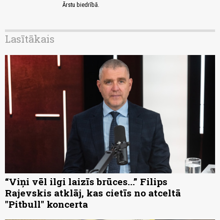
Ārstu biedrībā.
Lasītākais
“Viņi vēl ilgi laizīs brūces...” Filips
Rajevskis atklāj, kas cietīs no atceltā
"Pitbull" koncerta