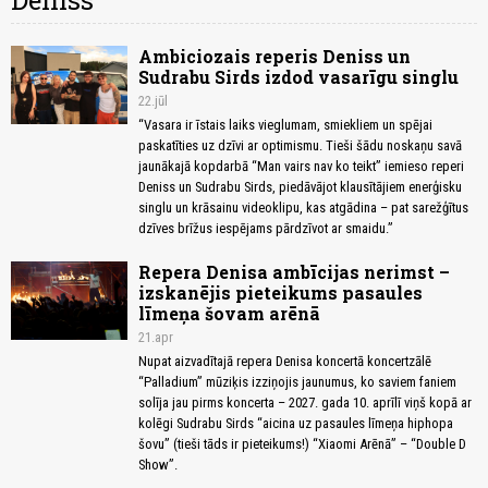
Deniss
Ambiciozais reperis Deniss un
Sudrabu Sirds izdod vasarīgu singlu
22.jūl
“Vasara ir īstais laiks vieglumam, smiekliem un spējai
paskatīties uz dzīvi ar optimismu. Tieši šādu noskaņu savā
jaunākajā kopdarbā “Man vairs nav ko teikt” iemieso reperi
Deniss un Sudrabu Sirds, piedāvājot klausītājiem enerģisku
singlu un krāsainu videoklipu, kas atgādina – pat sarežģītus
dzīves brīžus iespējams pārdzīvot ar smaidu.”
Repera Denisa ambīcijas nerimst –
izskanējis pieteikums pasaules
līmeņa šovam arēnā
21.apr
Nupat aizvadītajā repera Denisa koncertā koncertzālē
“Palladium” mūziķis izziņojis jaunumus, ko saviem faniem
solīja jau pirms koncerta – 2027. gada 10. aprīlī viņš kopā ar
kolēgi Sudrabu Sirds “aicina uz pasaules līmeņa hiphopa
šovu” (tieši tāds ir pieteikums!) “Xiaomi Arēnā” – “Double D
Show”.