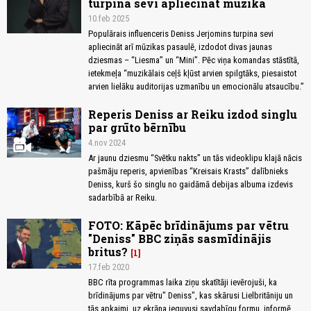
turpina sevi apliecināt mūzikā
10.feb 2025
Populārais influenceris Deniss Jerjomins turpina sevi
apliecināt arī mūzikas pasaulē, izdodot divas jaunas
dziesmas – “Liesma” un “Mini”. Pēc viņa komandas stāstītā,
ietekmeļa “muzikālais ceļš kļūst arvien spilgtāks, piesaistot
arvien lielāku auditorijas uzmanību un emocionālu atsaucību.”
Reperis Deniss ar Reiku izdod singlu
par grūto bērnību
4.nov 2024
Ar jaunu dziesmu “Svētku nakts” un tās videoklipu klajā nācis
pašmāju reperis, apvienības “Kreisais Krasts” dalībnieks
Deniss, kurš šo singlu no gaidāmā debijas albuma izdevis
sadarbībā ar Reiku.
FOTO: Kāpēc brīdinājums par vētru
"Deniss" BBC ziņās sasmīdinājis
britus?
1
17.feb 2020
BBC rīta programmas laika ziņu skatītāji ievērojuši, ka
brīdinājums par vētru" Deniss", kas skārusi Lielbritāniju un
tās apkaimi, uz ekrāna ieguvusi savdabīgu formu, informē