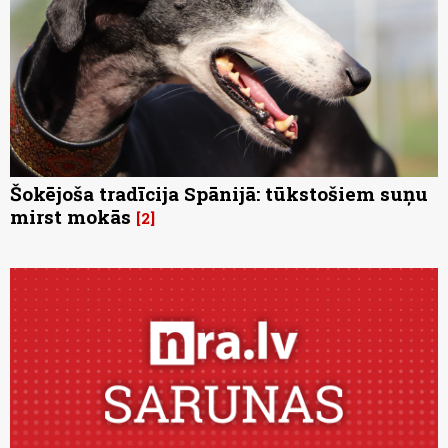
Šokējoša tradīcija Spānijā: tūkstošiem suņu
mirst mokās
2