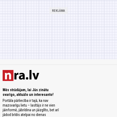
Mēs strādājam, lai Jūs zinātu
svarīgo, aktuālo un interesanto!
Portāla pārliecība ir tajā, ka nav
mazsvarīgu lietu – lasītājs ir ne vien
jāinformē, jābrīdina un jāizglīto, bet arī
jādod brīdis atelpai no dienas