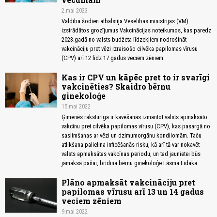
2.mai 2023
Valdība šodien atbalstīja Veselības ministrijas (VM)
izstrādātos grozījumus Vakcinācijas noteikumos, kas paredz
2023.gadā no valsts budžeta līdzekļiem nodrošināt
vakcināciju pret vēzi izraisošo cilvēka papilomas vīrusu
(CPV) arī 12 līdz 17 gadus veciem zēniem.
Kas ir CPV un kāpēc pret to ir svarīgi
vakcinēties? Skaidro bērnu
ginekoloģe
15.mai 2022
Ģimenēs raksturīga ir kavēšanās izmantot valsts apmaksāto
vakcīnu pret cilvēka papilomas vīrusu (CPV), kas pasargā no
saslimšanas ar vēzi un dzimumorgānu kondilomām. Taču
atlikšana palielina inficēšanās risku, kā arī tā var nokavēt
valsts apmaksātas vakcīnas periodu, un tad jaunietei būs
jāmaksā pašai, brīdina bērnu ginekoloģe Lāsma Līdaka.
Plāno apmaksāt vakcināciju pret
papilomas vīrusu arī 13 un 14 gadus
veciem zēniem
9.mai 2022