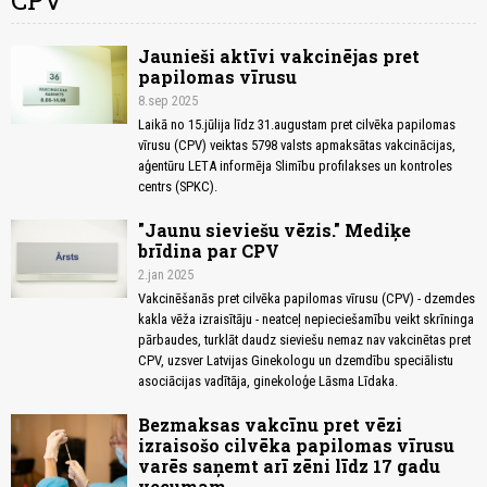
CPV
Jaunieši aktīvi vakcinējas pret
papilomas vīrusu
8.sep 2025
Laikā no 15.jūlija līdz 31.augustam pret cilvēka papilomas
vīrusu (CPV) veiktas 5798 valsts apmaksātas vakcinācijas,
aģentūru LETA informēja Slimību profilakses un kontroles
centrs (SPKC).
"Jaunu sieviešu vēzis." Mediķe
brīdina par CPV
2.jan 2025
Vakcinēšanās pret cilvēka papilomas vīrusu (CPV) - dzemdes
kakla vēža izraisītāju - neatceļ nepieciešamību veikt skrīninga
pārbaudes, turklāt daudz sieviešu nemaz nav vakcinētas pret
CPV, uzsver Latvijas Ginekologu un dzemdību speciālistu
asociācijas vadītāja, ginekoloģe Lāsma Līdaka.
Bezmaksas vakcīnu pret vēzi
izraisošo cilvēka papilomas vīrusu
varēs saņemt arī zēni līdz 17 gadu
vecumam