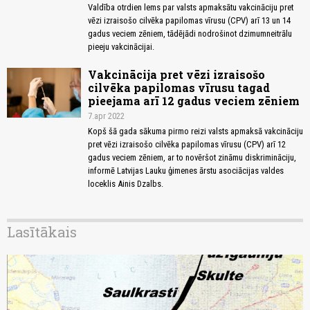
Valdība otrdien lems par valsts apmaksātu vakcināciju pret
vēzi izraisošo cilvēka papilomas vīrusu (CPV) arī 13 un 14
gadus veciem zēniem, tādējādi nodrošinot dzimumneitrālu
pieeju vakcinācijai.
Vakcinācija pret vēzi izraisošo
cilvēka papilomas vīrusu tagad
pieejama arī 12 gadus veciem zēniem
7.apr 2022
Kopš šā gada sākuma pirmo reizi valsts apmaksā vakcināciju
pret vēzi izraisošo cilvēka papilomas vīrusu (CPV) arī 12
gadus veciem zēniem, ar to novēršot zināmu diskrimināciju,
informē Latvijas Lauku ģimenes ārstu asociācijas valdes
loceklis Ainis Dzalbs.
Lasītākais