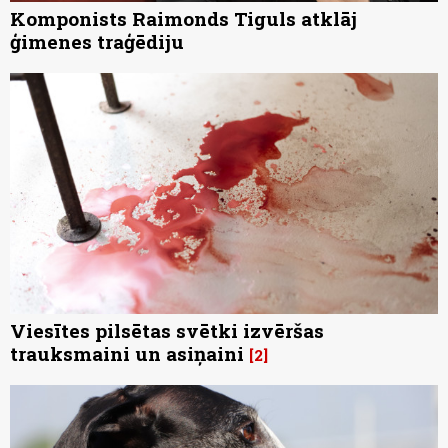
Komponists Raimonds Tiguls atklāj
ģimenes traģēdiju
Viesītes pilsētas svētki izvēršas
trauksmaini un asiņaini
2