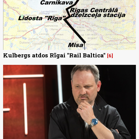
Kulbergs atdos Rīgai "Rail Baltica"
6