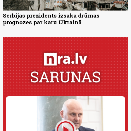
Serbijas prezidents izsaka drūmas
prognozes par karu Ukrainā
play_circle