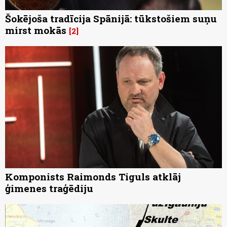
Šokējoša tradīcija Spānijā: tūkstošiem suņu
mirst mokās
2
Komponists Raimonds Tiguls atklāj
ģimenes traģēdiju