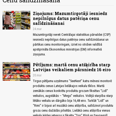
Cenu salīdzināšana
Ziņojums: Mazumtirgotāji iesniedz
nepilnīgus datus patēriņa cenu
salīdzināšanai
24.mar
Mazumtirgotāji nereti Centrālajai statistikas pārvaldei (CSP)
iesniedz nepilnīgus datus patēriņa cenu salīdzināšanai un
pārtikas cenu monitoringam, izriet no otrdien valdībā
apstiprināta Ekonomikas ministrijas (EM) informatīvā
ziņojuma.
Pētījums: martā cenu atšķirība starp
Latvijas veikaliem pārsniedz 16 eiro
20.mar
Tirgus pētījumu uzņēmums “SeeNext” katru mēnesi monitorē
produktu cenas Latvijas lielākajos veikalu tīklos. Martā
zemākās cenas konkrētu produktu grozam fiksētas “Lidl”
veikalos, augstākās – “Mego” veikalos. Vidējā starpība starp
lētāko veikalu un dārgāko bija 16,48 eiro. Turklāt “Lidl” un
“Rimi” ir bijusi arī mazākā cenu atšķirība, salīdzinot produktu
grozu cenu dažādās pilsētās. Lielākā cenu atšķirība vienas
veikalu ķēdes ietvaros ir fiksēta “Top” Rīgā un Daugavpilī.