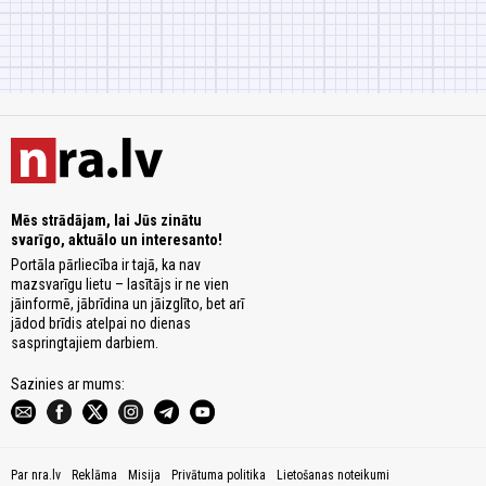
Mēs strādājam, lai Jūs zinātu
svarīgo, aktuālo un interesanto!
Portāla pārliecība ir tajā, ka nav
mazsvarīgu lietu – lasītājs ir ne vien
jāinformē, jābrīdina un jāizglīto, bet arī
jādod brīdis atelpai no dienas
saspringtajiem darbiem.
Sazinies ar mums:
Par nra.lv
Reklāma
Misija
Privātuma politika
Lietošanas noteikumi