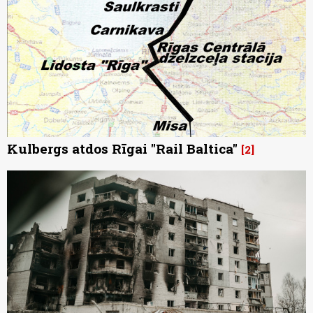
Kulbergs atdos Rīgai "Rail Baltica"
2