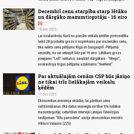
Decembrī cenu starpība starp lētāko
un dārgāko mazumtirgotāju - 16 eiro
1
18.dec 2025
Lai noskaidrotu, kurā no piecām veikalu ķēdēm pirmssvētku
laikā 28 produktu grozs ir nopērkams par viszemāko cenu,
tika veikts cenu pētījums Rīgā un Daugavpilī. Pētījumā
secināts, ka var ietaupīt līdz pat 16 eiro. Lētākais grozs
pieejams "Lidl" veikalos, savukārt dārgākais - "Mego",
noskaidroja tirgus pētījumu uzņēmums “SeeNext”.
Par aktuālajām cenām CSP būs jāziņo
ne tikai trīs lielākajām veikalu
ķēdēm
11.dec 2025
Ekonomikas ministrija strādās, lai pārtikas cenu
salīdzināšanas rīkā datus iesniegtu ne tikai trīs lielākie
mazumtirgotāji, ceturtdien intervijā Latvijas Televīzijas
raidījumam "Rīta panorāma" sacīja ekonomikas ministrs
Viktors Valainis (ZZS).