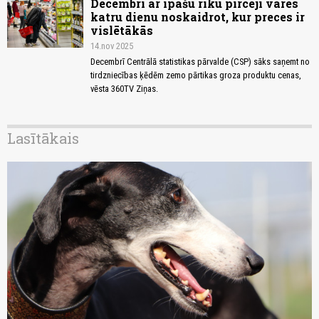
Decembrī ar īpašu rīku pircēji varēs
katru dienu noskaidrot, kur preces ir
vislētākās
14.nov 2025
Decembrī Centrālā statistikas pārvalde (CSP) sāks saņemt no
tirdzniecības ķēdēm zemo pārtikas groza produktu cenas,
vēsta 360TV Ziņas.
Lasītākais