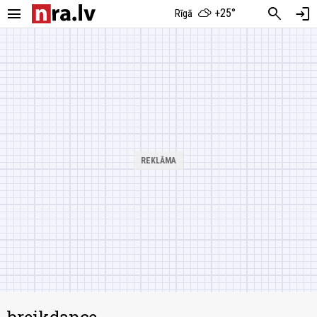
menu
search
login
+25°
Rīgā