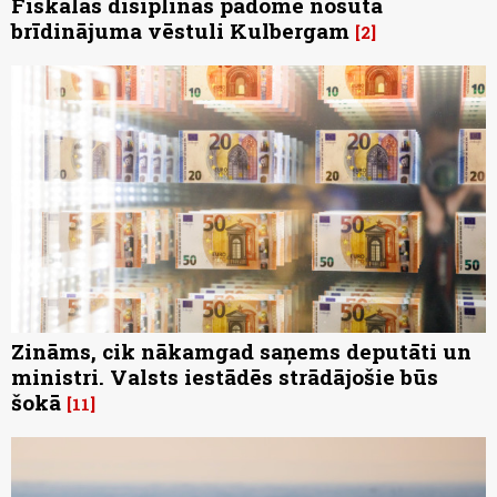
Fiskālās disiplīnas padome nosūta
brīdinājuma vēstuli Kulbergam
2
Zināms, cik nākamgad saņems deputāti un
ministri. Valsts iestādēs strādājošie būs
šokā
11