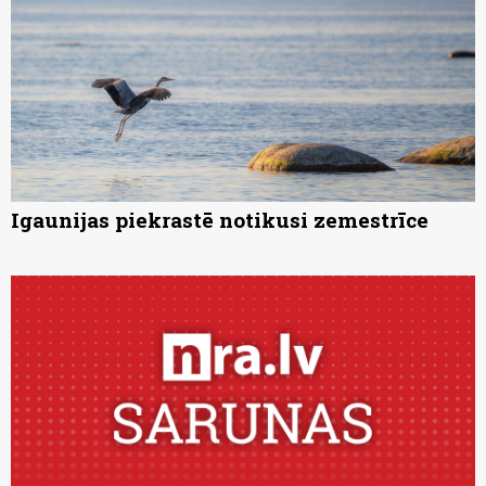
Igaunijas piekrastē notikusi zemestrīce