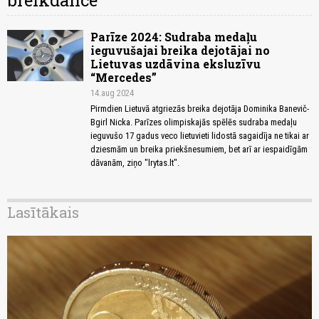
breikdance
Parīze 2024: Sudraba medaļu
ieguvušajai breika dejotājai no
Lietuvas uzdāvina eksluzīvu
“Mercedes”
14.aug 2024
Pirmdien Lietuvā atgriezās breika dejotāja Dominika Banevič-
Bgirl Nicka. Parīzes olimpiskajās spēlēs sudraba medaļu
ieguvušo 17 gadus veco lietuvieti lidostā sagaidīja ne tikai ar
dziesmām un breika priekšnesumiem, bet arī ar iespaidīgām
dāvanām, ziņo "lrytas.lt".
Lasītākais