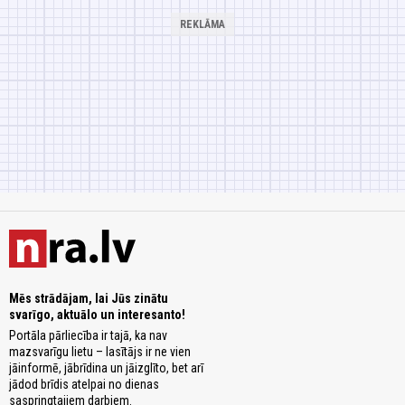
Mēs strādājam, lai Jūs zinātu
svarīgo, aktuālo un interesanto!
Portāla pārliecība ir tajā, ka nav
mazsvarīgu lietu – lasītājs ir ne vien
jāinformē, jābrīdina un jāizglīto, bet arī
jādod brīdis atelpai no dienas
saspringtajiem darbiem.