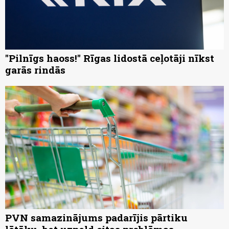
"Pilnīgs haoss!" Rīgas lidostā ceļotāji nīkst
garās rindās
PVN samazinājums padarījis pārtiku