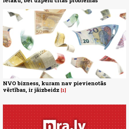
lētāku, bet uzpeld citas problēmas
NVO bizness, kuram nav pievienotās
vērtības, ir jāizbeidz
1