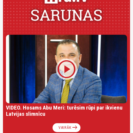
play_circle
VIDEO. Hosams Abu Meri: turēsim rūpi par ikvienu
Latvijas slimnīcu
arrow_right_alt
VAIRĀK