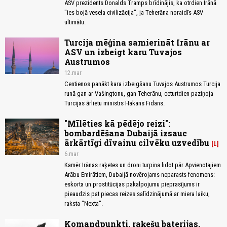
ASV prezidents Donalds Tramps brīdinājis, ka otrdien Irānā
"ies bojā vesela civilizācija", ja Teherāna noraidīs ASV
ultimātu.
Turcija mēģina samierināt Irānu ar
ASV un izbeigt karu Tuvajos
Austrumos
12.mar
Centienos panākt kara izbeigšanu Tuvajos Austrumos Turcija
runā gan ar Vašingtonu, gan Teherānu, ceturtdien paziņoja
Turcijas ārlietu ministrs Hakans Fidans.
"Mīlēties kā pēdējo reizi":
bombardēšana Dubaijā izsauc
ārkārtīgi dīvainu cilvēku uzvedību
1
6.mar
Kamēr Irānas raķetes un droni turpina lidot pār Apvienotajiem
Arābu Emirātiem, Dubaijā novērojams neparasts fenomens:
eskorta un prostitūcijas pakalpojumu pieprasījums ir
pieaudzis pat piecas reizes salīdzinājumā ar miera laiku,
raksta "Nexta".
Komandpunkti, raķešu baterijas,