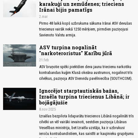
karakuģi un zemūdenes; trieciens
Irānai bijis pamatīgs
2.mar
Pirmo 48 laikā kopš uzbrukuma sākuma Irānai ASV devušas
triecienus vairāk nekā 1250 mērķiem, pirmdien paziņojusi
Savienoto Valstu armija.
ASV turpina nogalināt
"narkoteroristus" Karību jūrā
21.feb
ASV bruņotie spēki piektdien deva jaunu triecienu narkotiku
kontrabandas kuģim Klusā okeāna austrumos, nogalinot trīs
cilvēkus, paziņoja ASV Dienvidu pavēlniecība (SOUTHCOM).
Ignorējot starptautiskās bažas,
Izraēla turpina triecienus Libānā; ir
bojāgājušie
8.nov 2025
Izraēlas bezpilota lidaparātu triecienos Libānā nogalināti trīs
cilvēki un vēl vairāki ievainoti, sestdien paziņoja Libānas
Veselības ministrija, bet Izraēla uzstāja, ka ir uzbrukusi
ieroču kontrabandistiem, kas saistīti ar kaujinieku grupējumu