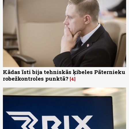
Kādas īsti bija tehniskās ķibeles Pāternieku
robežkontroles punktā?
4