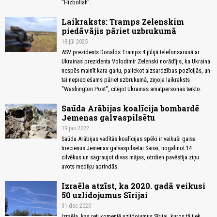
"Hizbollah".
Laikraksts: Tramps Zelenskim
piedāvājis pāriet uzbrukumā
18.jūl 2025
ASV prezidents Donalds Tramps 4.jūlijā telefonsarunā ar
Ukrainas prezidentu Volodimir Zelenski norādījis, ka Ukraina
nespēs mainīt kara gaitu, paliekot aizsardzības pozīcijās, un
tai nepieciešams pāriet uzbrukumā, ziņoja laikraksts
"Washington Post", citējot Ukrainas amatpersonas teikto.
Saūda Arābijas koalīcija bombardē
Jemenas galvaspilsētu
19.jan 2022
Saūda Arābijas vadītās koalīcijas spēki ir veikuši gaisa
triecienus Jemenas galvaspilsētai Sanai, nogalinot 14
cilvēkus un sagraujot divas mājas, otrdien pavēstīja ziņu
avots mediķu aprindās.
Izraēla atzīst, ka 2020. gadā veikusi
50 uzlidojumus Sīrijai
31.dec 2020
Izraēla, kas reti komentē uzlidojumus Sīrijai, kuros tā tiek