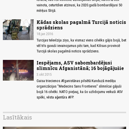
vainota, ceturtdien atzinusi, ka 2020.gadā bombardējusi 50
mērķus Sīrijā.
Kādas skolas pagalmā Turcijā noticis
sprādziens
18.jan 2016
Turcijas televīzija ziņo, ka vismaz viens cilvēks gājis bojā, bet
vēl trīs guvuši ievainojumus pēc tam, kad Kilisas provincē
Turcijā skolas pagalmā noticis sprādziens.
Iespējams, ASV sabombardējusi
slimnīcu Afganistānā; 16 bojāgājušie
3.okt 2015
Gaisa triecienos Afganistānas pilsētā Kunduzā mediķu
organizācijas "Medecins Sans Frontieres" slimnīcai gājuši
bojā 16 cilvēki. NATO pieļauj, ka šo uzlidojumu veikuši ASV
spēki, vēsta aģentūra AFP.
Lasītākais