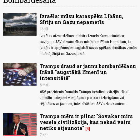
Bombardēšana
Izraēla: mūsu karaspēks Libānu,
Sīriju un Gazu nepametīs
16.jūl
Izraēlas aizsardzības ministrs Izraels Kacs ceturtdien
paziņojis ASV aizsardzības ministram Pītam Hegsetam, ka
Izraēla ir apņēmusies saglabāt savus spēkus drošības zonās
Libānā, Sīrijā un Gazas joslā.
Tramps draud ar jaunu bombardēšanu
Irānā "augstākā līmenī un
intensitātē"
6.mai
ASV prezidents Donalds Tramps trešdien izvirzījis Irānai
ultimātu - pieņemt vienošanos par kara izbeigšanu vai
rēķināties ar jauniem, intensīvākiem ASV uzbrukumiem.
Trampa mērs ir pilns: "Šovakar mirs
vesela civilizācija, kas nekad vairs
netiks atjaunota"
4
7.apr