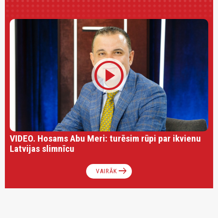
play_circle
VIDEO. Hosams Abu Meri: turēsim rūpi par ikvienu
Latvijas slimnīcu
arrow_right_alt
VAIRĀK