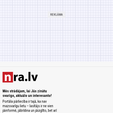
Mēs strādājam, lai Jūs zinātu
svarīgo, aktuālo un interesanto!
Portāla pārliecība ir tajā, ka nav
mazsvarīgu lietu – lasītājs ir ne vien
jāinformē, jābrīdina un jāizglīto, bet arī