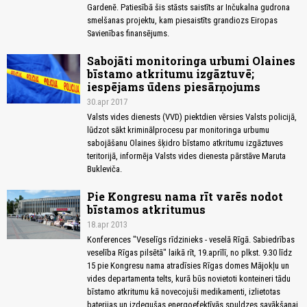
Gardenē. Patiesībā šis stāsts saistīts ar Inčukalna gudrona
smelšanas projektu, kam piesaistīts grandiozs Eiropas
Savienības finansējums.
Sabojāti monitoringa urbumi Olaines
bīstamo atkritumu izgāztuvē;
iespējams ūdens piesārņojums
30.apr 2017
Valsts vides dienests (VVD) piektdien vērsies Valsts policijā,
lūdzot sākt kriminālprocesu par monitoringa urbumu
sabojāšanu Olaines šķidro bīstamo atkritumu izgāztuves
teritorijā, informēja Valsts vides dienesta pārstāve Maruta
Bukleviča.
Pie Kongresu nama rīt varēs nodot
bīstamos atkritumus
18.apr 2013
Konferences "Veselīgs rīdzinieks - veselā Rīgā. Sabiedrības
veselība Rīgas pilsētā" laikā rīt, 19.aprīlī, no plkst. 9.30 līdz
15 pie Kongresu nama atradīsies Rīgas domes Mājokļu un
vides departamenta telts, kurā būs novietoti konteineri tādu
bīstamo atkritumu kā novecojuši medikamenti, izlietotas
baterijas un izdegušas energoefektīvās spuldzes savākšanai,