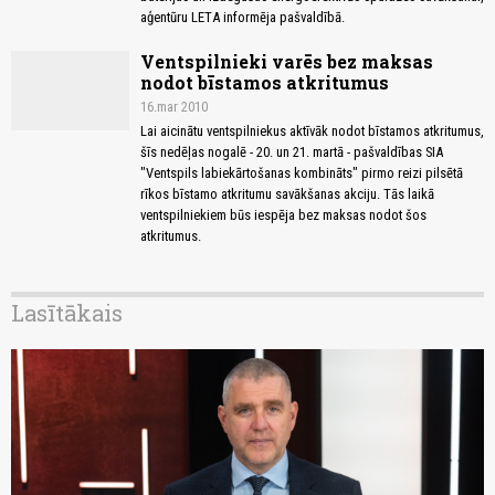
aģentūru LETA informēja pašvaldībā.
Ventspilnieki varēs bez maksas
nodot bīstamos atkritumus
16.mar 2010
Lai aicinātu ventspilniekus aktīvāk nodot bīstamos atkritumus,
šīs nedēļas nogalē - 20. un 21. martā - pašvaldības SIA
"Ventspils labiekārtošanas kombināts" pirmo reizi pilsētā
rīkos bīstamo atkritumu savākšanas akciju. Tās laikā
ventspilniekiem būs iespēja bez maksas nodot šos
atkritumus.
Lasītākais