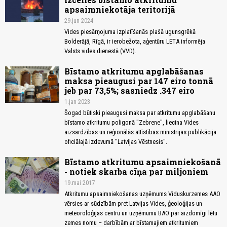
apsaimniekotāja teritorijā
29.jun 2024
Vides piesārņojuma izplatīšanās plašā ugunsgrēkā
Bolderājā, Rīgā, ir ierobežota, aģentūru LETA informēja
Valsts vides dienestā (VVD).
Bīstamo atkritumu apglabāšanas
maksa pieaugusi par 147 eiro tonnā
jeb par 73,5%; sasniedz .347 eiro
1.jan 2023
Šogad būtiski pieaugusi maksa par atkritumu apglabāšanu
bīstamo atkritumu poligonā "Zebrene", liecina Vides
aizsardzības un reģionālās attīstības ministrijas publikācija
oficiālajā izdevumā "Latvijas Vēstnesis".
Bīstamo atkritumu apsaimniekošanā
- notiek skarba cīņa par miljoniem
19.mai 2017
Atkritumu apsaimniekošanas uzņēmums Viduskurzemes AAO
vērsies ar sūdzībām pret Latvijas Vides, ģeoloģijas un
meteoroloģijas centru un uzņēmumu BAO par aizdomīgi lētu
zemes nomu – darbībām ar bīstamajiem atkritumiem