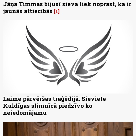
Jāņa Timmas bijusī sieva liek noprast, ka ir
jaunās attiecībās
1
Laime pārvēršas traģēdijā. Sieviete
Kuldīgas slimnīcā piedzīvo ko
neiedomājamu