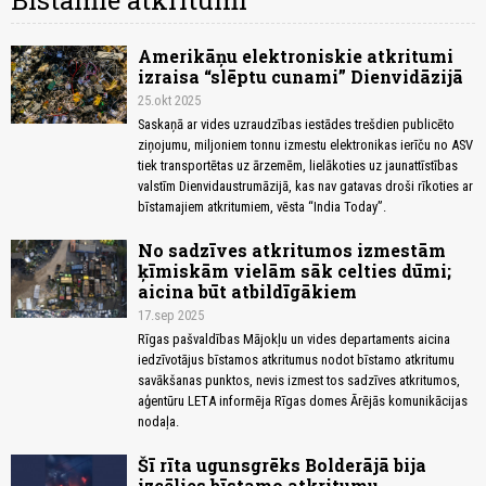
Bīstamie atkritumi
Amerikāņu elektroniskie atkritumi
izraisa “slēptu cunami” Dienvidāzijā
25.okt 2025
Saskaņā ar vides uzraudzības iestādes trešdien publicēto
ziņojumu, miljoniem tonnu izmestu elektronikas ierīču no ASV
tiek transportētas uz ārzemēm, lielākoties uz jaunattīstības
valstīm Dienvidaustrumāzijā, kas nav gatavas droši rīkoties ar
bīstamajiem atkritumiem, vēsta “India Today”.
No sadzīves atkritumos izmestām
ķīmiskām vielām sāk celties dūmi;
aicina būt atbildīgākiem
17.sep 2025
Rīgas pašvaldības Mājokļu un vides departaments aicina
iedzīvotājus bīstamos atkritumus nodot bīstamo atkritumu
savākšanas punktos, nevis izmest tos sadzīves atkritumos,
aģentūru LETA informēja Rīgas domes Ārējās komunikācijas
nodaļa.
Šī rīta ugunsgrēks Bolderājā bija
izcēlies bīstamo atkritumu