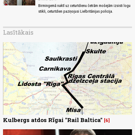
Birmingemā naktī uz ceturtdienu četrām mošejām izsisti logu
stikli, ceturtdien paziņojusi Lielbritānijas policija.
Lasītākais
Kulbergs atdos Rīgai "Rail Baltica"
6