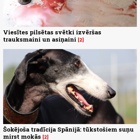
Viesītes pilsētas svētki izvēršas
trauksmaini un asiņaini
2
Šokējoša tradīcija Spānijā: tūkstošiem suņu
mirst mokās
2