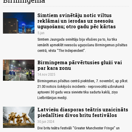
Birmingema
Simtiem svinētāju notic viltus
reklāmai un ierodas uz neesošu
uguņošanu; otro gadu pēc kārtas
5.jan
Simtiem Jaungada svinētāju bija vīlušies pa to, ka tika
iemānīti apmeklēt neesošu uguņošanu Birmingemas pilsētas
centrā, vēsta “The Independent”.
Birmingema pārvērtusies gluži vai
par kara zonu
14.nov 2025
Birmingemas pilsētas centrā piektdien, 7. novembrī, ap plkst.
21.00 noticis šokējošs incidents - neprovocētā uzbrukumā
aptuveni 30 gadu veca sieviete tika sadurta kaklā, ziņo
Lielbritānijas mediji.
Latviešu diasporas teātris uzaicināts
piedalīties divos britu festivālos
30.jun 2024
Divi britu teātra festivāli "Greater Manchester Fringe" un