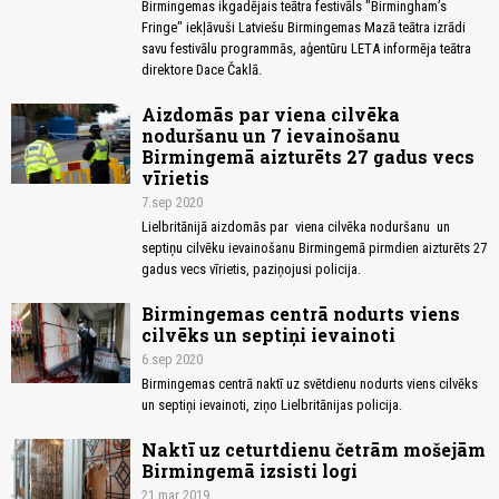
Birmingemas ikgadējais teātra festivāls "Birmingham’s
Fringe" iekļāvuši Latviešu Birmingemas Mazā teātra izrādi
savu festivālu programmās, aģentūru LETA informēja teātra
direktore Dace Čaklā.
Aizdomās par viena cilvēka
noduršanu un 7 ievainošanu
Birmingemā aizturēts 27 gadus vecs
vīrietis
7.sep 2020
Lielbritānijā aizdomās par viena cilvēka noduršanu un
septiņu cilvēku ievainošanu Birmingemā pirmdien aizturēts 27
gadus vecs vīrietis, paziņojusi policija.
Birmingemas centrā nodurts viens
cilvēks un septiņi ievainoti
6.sep 2020
Birmingemas centrā naktī uz svētdienu nodurts viens cilvēks
un septiņi ievainoti, ziņo Lielbritānijas policija.
Naktī uz ceturtdienu četrām mošejām
Birmingemā izsisti logi
21.mar 2019