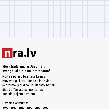
Mēs strādājam, lai Jūs zinātu
svarīgo, aktuālo un interesanto!
Portāla pārliecība ir tajā, ka nav
mazsvarīgu lietu – lasītājs ir ne vien
jāinformē, jābrīdina un jāizglīto, bet arī
jādod brīdis atelpai no dienas
saspringtajiem darbiem.
Sazinies ar mums: