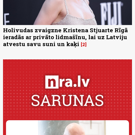
Holivudas zvaigzne Kristena Stjuarte Rīgā
ieradās ar privāto lidmašīnu, lai uz Latviju
atvestu savu suni un kaķi
2