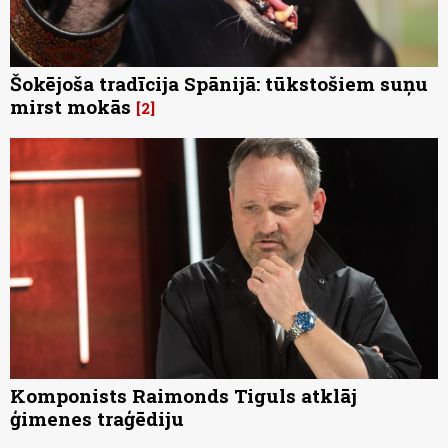
Šokējoša tradīcija Spānijā: tūkstošiem suņu
mirst mokās
2
Komponists Raimonds Tiguls atklāj
ģimenes traģēdiju