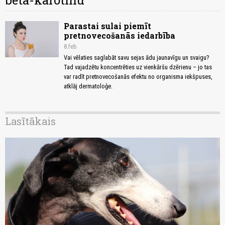
beta-karotīnu
Parastai sulai piemīt
pretnovecošanās iedarbība
8.feb
Vai vēlaties saglabāt savu sejas ādu jaunavīgu un svaigu?
Tad vajadzētu koncentrēties uz vienkāršu dzērienu – jo tas
var radīt pretnovecošanās efektu no organisma iekšpuses,
atklāj dermatoloģe.
Lasītākais