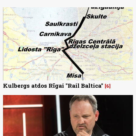
Kulbergs atdos Rīgai "Rail Baltica"
6