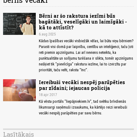
bērns vecāki
Bērni ar šo rakstura iezīmi būs
bagātāki, veselīgāki un laimīgāki -
kā to attīstīt?
6.aug 2025
Kādas īpašības vecāki visbiežāk vēlas, lai būtu viņu bērniem?
Parasti visi domā par laipnību, centību un inteliģenci, taču ļoti
reti piemin apzinīgumu. Lai arī neviens neteiktu, ka
punktualitāte un solījumu turēšana ir slikta, tomēr apzinīgums
nešķiet tik "pievilcīga" rakstura iezīme, lai to izvirzītu par
prioritāti, taču velti, raksta “Inc”.
Iereibuši vecāki nespēj parūpēties
par zīdaini; iejaucas policija
18.apr 2017
Kā vēsta portāls "liepājniekiem.lv", tad svētku brīvdienās
likumsargi saņēmuši izsaukumu, ka kārtējo reizi iereibuši
vecāki nespēj parūpēties par savu bērnu.
Lasītākais