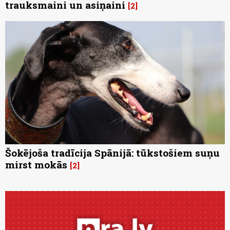
trauksmaini un asiņaini
2
Šokējoša tradīcija Spānijā: tūkstošiem suņu
mirst mokās
2