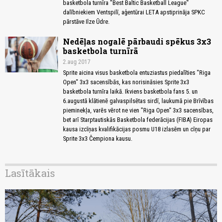
basketbola turnīra "Best Baltic Basketball League"
dalībniekiem Ventspilī, aģentūrai LETA apstiprināja SPKC
pārstāve Ilze Ūdre.
Nedēļas nogalē pārbaudi spēkus 3x3
basketbola turnīrā
2.aug 2017
Sprite aicina visus basketbola entuziastus piedalīties "Riga
Open" 3x3 sacensībās, kas norisināsies Sprite 3x3
basketbola turnīra laikā. Ikviens basketbola fans 5. un
6.augustā klātienē galvaspilsētas sirdī, laukumā pie Brīvības
pieminekļa, varēs vērot ne vien "Riga Open" 3x3 sacensības,
bet arī Starptautiskās Basketbola federācijas (FIBA) Eiropas
kausa izcīņas kvalifikācijas posmu U18 izlasēm un cīņu par
Sprite 3x3 Čempiona kausu.
Lasītākais