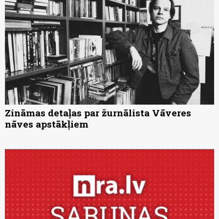
Zināmas detaļas par žurnālista Vāveres
nāves apstākļiem