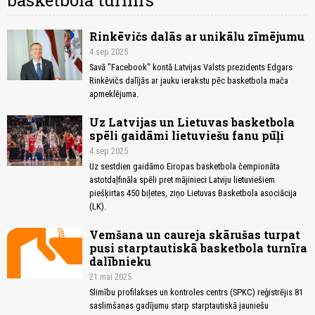
basketbola turnīrs
Rinkēvičs dalās ar unikālu zīmējumu
4.sep 2025
Savā "Facebook" kontā Latvijas Valsts prezidents Edgars
Rinkēvičs dalījās ar jauku ierakstu pēc basketbola mača
apmeklējuma.
Uz Latvijas un Lietuvas basketbola
spēli gaidāmi lietuviešu fanu pūļi
4.sep 2025
Uz sestdien gaidāmo Eiropas basketbola čempionāta
astotdaļfināla spēli pret mājinieci Latviju lietuviešiem
piešķirtas 450 biļetes, ziņo Lietuvas Basketbola asociācija
(LK).
Vemšana un caureja skārušas turpat
pusi starptautiskā basketbola turnīra
dalībnieku
21.mai 2025
Slimību profilakses un kontroles centrs (SPKC) reģistrējis 81
saslimšanas gadījumu starp starptautiskā jauniešu