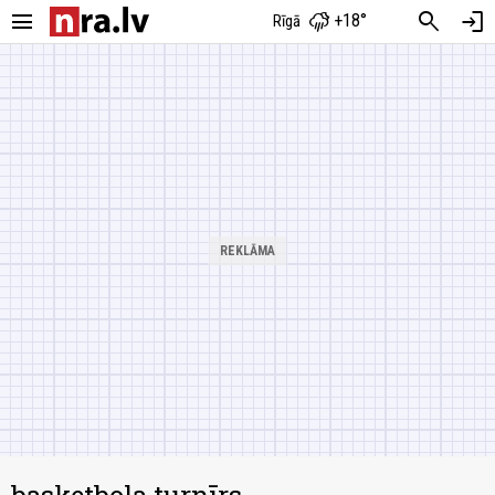
menu
search
login
+18°
Rīgā