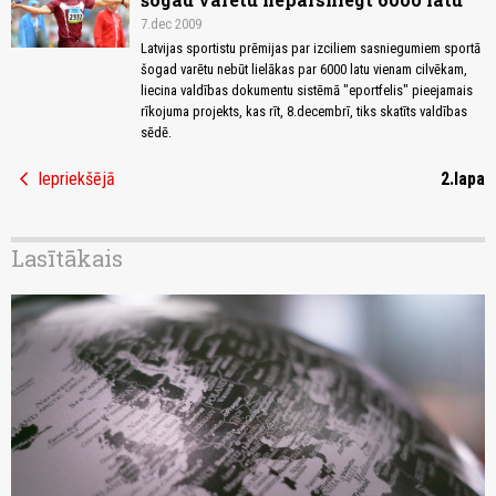
7.dec 2009
Latvijas sportistu prēmijas par izciliem sasniegumiem sportā
šogad varētu nebūt lielākas par 6000 latu vienam cilvēkam,
liecina valdības dokumentu sistēmā "eportfelis" pieejamais
rīkojuma projekts, kas rīt, 8.decembrī, tiks skatīts valdības
sēdē.
chevron_left
Iepriekšējā
2.lapa
Lasītākais