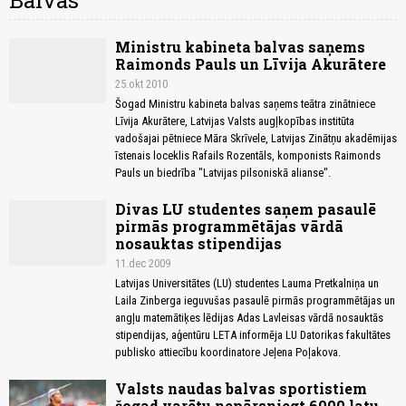
Balvas
Ministru kabineta balvas saņems
Raimonds Pauls un Līvija Akurātere
25.okt 2010
Šogad Ministru kabineta balvas saņems teātra zinātniece
Līvija Akurātere, Latvijas Valsts augļkopības institūta
vadošajai pētniece Māra Skrīvele, Latvijas Zinātņu akadēmijas
īstenais loceklis Rafails Rozentāls, komponists Raimonds
Pauls un biedrība "Latvijas pilsoniskā alianse".
Divas LU studentes saņem pasaulē
pirmās programmētājas vārdā
nosauktas stipendijas
11.dec 2009
Latvijas Universitātes (LU) studentes Lauma Pretkalniņa un
Laila Zinberga ieguvušas pasaulē pirmās programmētājas un
angļu matemātiķes lēdijas Adas Lavleisas vārdā nosauktās
stipendijas, aģentūru LETA informēja LU Datorikas fakultātes
publisko attiecību koordinatore Jeļena Poļakova.
Valsts naudas balvas sportistiem
šogad varētu nepārsniegt 6000 latu