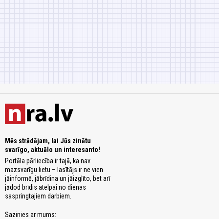
Mēs strādājam, lai Jūs zinātu
svarīgo, aktuālo un interesanto!
Portāla pārliecība ir tajā, ka nav
mazsvarīgu lietu – lasītājs ir ne vien
jāinformē, jābrīdina un jāizglīto, bet arī
jādod brīdis atelpai no dienas
saspringtajiem darbiem.
Sazinies ar mums: