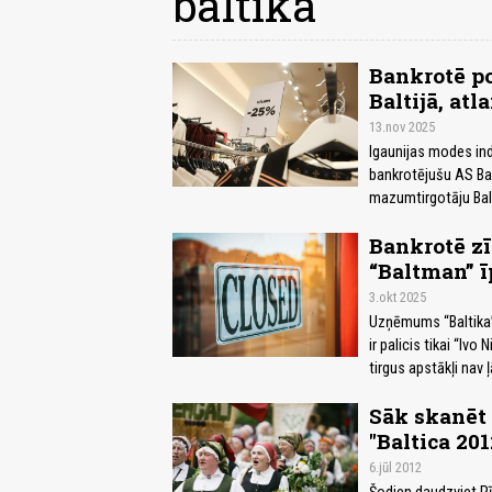
baltika
Bankrotē po
Baltijā, atl
13.nov 2025
Igaunijas modes indu
bankrotējušu AS Ba
mazumtirgotāju Bal
Bankrotē zī
“Baltman” 
3.okt 2025
Uzņēmums “Baltika”
ir palicis tikai “Ivo
tirgus apstākļi nav 
Sāk skanēt 
"Baltica 201
6.jūl 2012