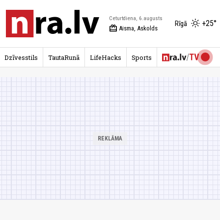
Ceturtdiena, 6.augusts
+25°
Rīgā
redeem
Aisma, Askolds
Dzīvesstils
TautaRunā
LifeHacks
Sports