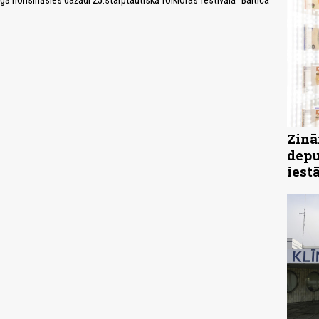
gā norisināsies dažādi 25.starptautiskā folkloras festivāla "Baltica
Zinā
depu
iest