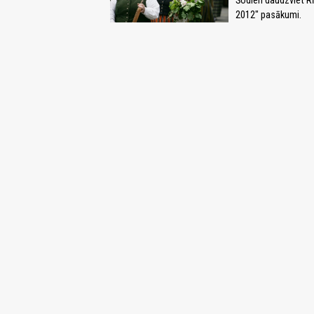
Šodien daudzviet Rī
2012" pasākumi.