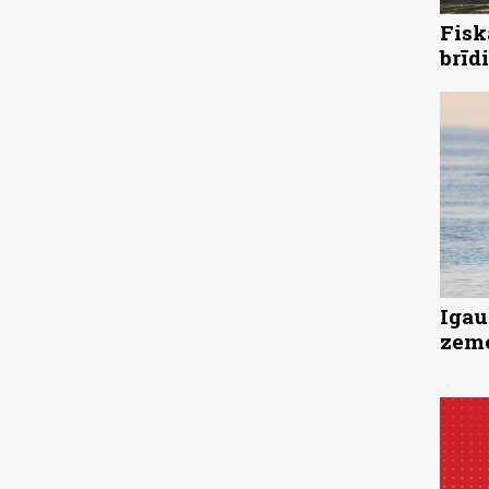
Fisk
brīd
Igau
zeme