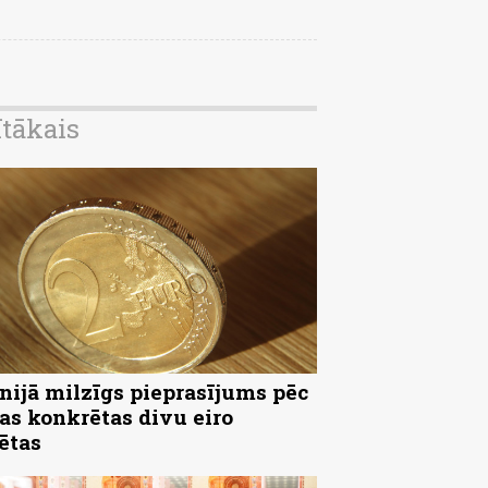
ītākais
nijā milzīgs pieprasījums pēc
as konkrētas divu eiro
ētas