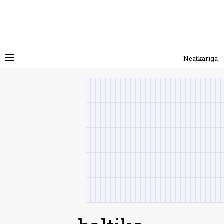
menu
Neatkarīgā