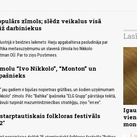
pulārs zīmols; slēdz veikalus visā
aiž darbiniekus
Las
strijā ir beidzies laikmets: Harju apgabaltiesa pasludināja par
ltika meitasuzņēmumu un slavenā zīmola Ivo Nikkolo
tman OÜ. Par to ziņo Postimees.
molu “Ivo Nikkolo”, “Monton” un
īpašnieks
 jau gadiem ir bijušas nopietnas grūtības, un šodien uzņēmumam
 Nikkolo” zīmols. Pēc “Baltika” īpašnieka “ELG Grupp” pārstāvja teiktā,
ļāvuši turpināt mazumtirdzniecības stratēģiju, ziņo “err.ee”.
Igau
starptautiskais folkloras festivāls
vien
2"
mon