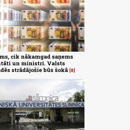
ms, cik nākamgad saņems
tāti un ministri. Valsts
ādēs strādājošie būs šokā
8