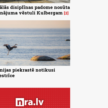
ālās disiplīnas padome nosūta
inājuma vēstuli Kulbergam
2
nijas piekrastē notikusi
strīce