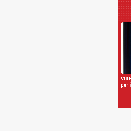
VIDE
par 