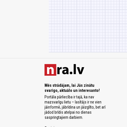
Mēs strādājam, lai Jūs zinātu
svarīgo, aktuālo un interesanto!
Portāla pārliecība ir tajā, ka nav
mazsvarīgu lietu – lasītājs ir ne vien
jāinformē, jābrīdina un jāizglīto, bet arī
jādod brīdis atelpai no dienas
saspringtajiem darbiem.