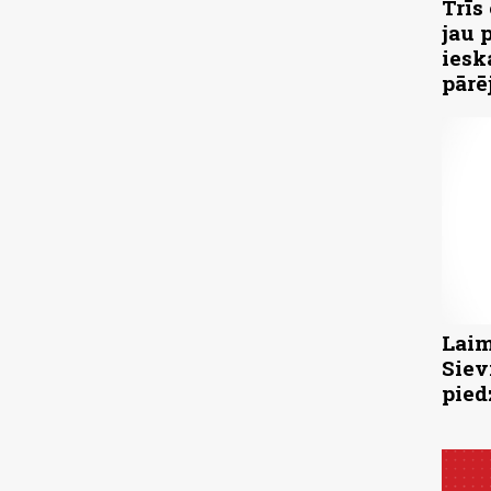
Trīs
jau 
iesk
pārē
Laim
Siev
pied