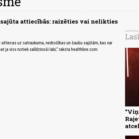
ksme
ajūta attiecībās: raizēties vai nelikties
Las
e attiecas uz satraukuma, nedrošības un šaubu sajūtām, kas var
pat ja viss notiek salīdzinoši labi,” raksta healthline.com.
“Viņi
Raje
atce