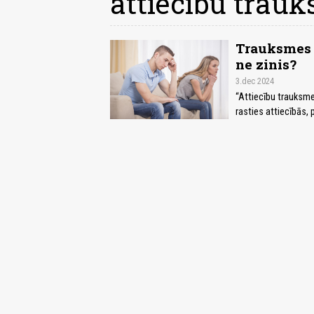
attiecību trau
Trauksmes s
ne zinis?
3.dec 2024
“Attiecību trauksm
rasties attiecībās, 