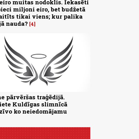
 eiro muitas nodoklis. Iekasēti
pieci miljoni eiro, bet budžetā
aitīts tikai viens; kur palika
jā nauda?
4
e pārvēršas traģēdijā.
iete Kuldīgas slimnīcā
zīvo ko neiedomājamu