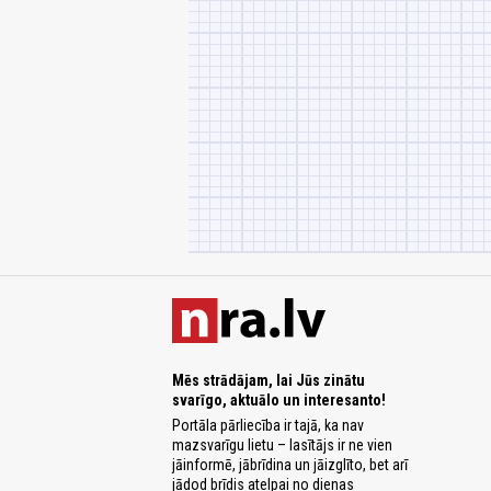
Mēs strādājam, lai Jūs zinātu
svarīgo, aktuālo un interesanto!
Portāla pārliecība ir tajā, ka nav
mazsvarīgu lietu – lasītājs ir ne vien
jāinformē, jābrīdina un jāizglīto, bet arī
jādod brīdis atelpai no dienas