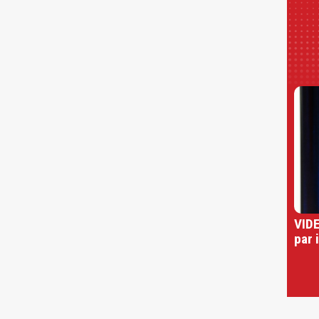
VIDE
par 