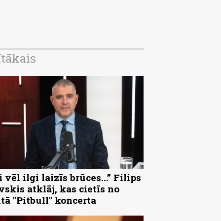
ītākais
 vēl ilgi laizīs brūces...” Filips
vskis atklāj, kas cietīs no
ltā "Pitbull" koncerta