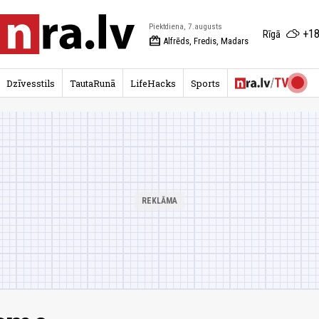
Piektdiena, 7.augusts
+18
Rīgā
redeem
Alfrēds, Fredis, Madars
Dzīvesstils
TautaRunā
LifeHacks
Sports