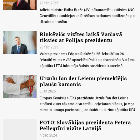
23.feb 2025
Ārlietu ministre Baiba Braže (JV) nākamnedēļ uzstāsies ANO
Ģenerālās asamblejas un Drošības padomes sanāksmēs par
Ukrainas drošību.
Rinkēvičs vizītes laikā Varšavā
tiksies ar Polijas prezidentu
23.feb 2025
Valsts prezidents Edgars Rinkēvičs 25. februārī un 26.
februārī valsts vizītē apmeklēs Polijas galvaspilsētu Varšavu,
aģentūru LETA informēja Valsts prezidenta kancelejā.
Urzulu fon der Leienu piemeklējis
plaušu karsonis
3.jan 2025
Eiropas Komisijas (EK) prezidente Urzula fon der Leiena
atcēlusi visus nākamo divu nedēļu ceļošanas plānus, jo viņa
slimo ar smagu pneimoniju, noskaidrojusi ziņu aģentūra DPA.
FOTO: Slovākijas prezidenta Petera
Pellegrīni vizīte Latvijā
4.dec 2024