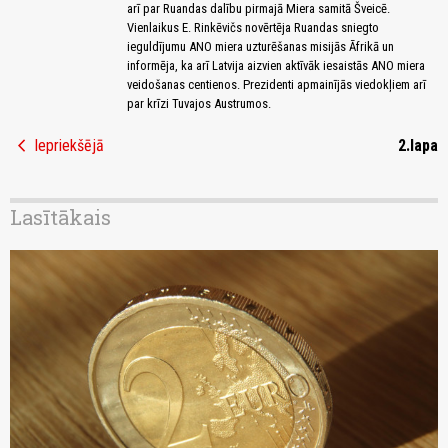
arī par Ruandas dalību pirmajā Miera samitā Šveicē.
Vienlaikus E. Rinkēvičs novērtēja Ruandas sniegto
ieguldījumu ANO miera uzturēšanas misijās Āfrikā un
informēja, ka arī Latvija aizvien aktīvāk iesaistās ANO miera
veidošanas centienos. Prezidenti apmainījās viedokļiem arī
par krīzi Tuvajos Austrumos.
chevron_left
Iepriekšējā
2.lapa
Lasītākais