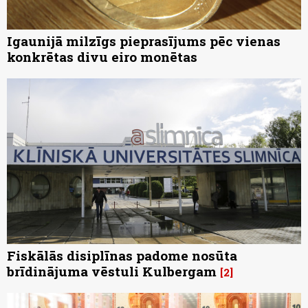
Igaunijā milzīgs pieprasījums pēc vienas
konkrētas divu eiro monētas
Fiskālās disiplīnas padome nosūta
brīdinājuma vēstuli Kulbergam
2