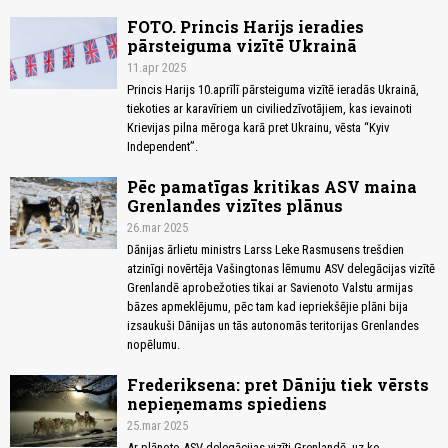
FOTO. Princis Harijs ieradies
pārsteiguma vizītē Ukrainā
11.apr 2025
Princis Harijs 10.aprīlī pārsteiguma vizītē ieradās Ukrainā,
tiekoties ar karavīriem un civiliedzīvotājiem, kas ievainoti
Krievijas pilna mēroga karā pret Ukrainu, vēsta “Kyiv
Independent”.
Pēc pamatīgas kritikas ASV maina
Grenlandes vizītes plānus
26.mar 2025
Dānijas ārlietu ministrs Larss Leke Rasmusens trešdien
atzinīgi novērtēja Vašingtonas lēmumu ASV delegācijas vizītē
Grenlandē aprobežoties tikai ar Savienoto Valstu armijas
bāzes apmeklējumu, pēc tam kad iepriekšējie plāni bija
izsaukuši Dānijas un tās autonomās teritorijas Grenlandes
nopēlumu.
Frederiksena: pret Dāniju tiek vērsts
nepieņemams spiediens
25.mar 2025
Ar plānoto ASV delegācijas vizīti Grenlandē, uz ko