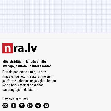
Mēs strādājam, lai Jūs zinātu
svarīgo, aktuālo un interesanto!
Portāla pārliecība ir tajā, ka nav
mazsvarīgu lietu – lasītājs ir ne vien
jāinformē, jābrīdina un jāizglīto, bet arī
jādod brīdis atelpai no dienas
saspringtajiem darbiem.
Sazinies ar mums: