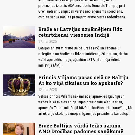
pretenzijas izteicis ASV prezidents Donalds Tramps, pret
Grenlandi un Dāniju tiek vērsts nepieņemams spiediens,
otrdien sacīja Dānijas premjerministre Mete Frederiksena.
Braže ar Latvijas uzņēmējiem līdz
ceturtdienai viesosies Indijā
17.mar 2025
Latvijas ārlietu ministre Baiba Braže (JV) un uzņēmēju
delegācija no šodienas līdz ceturtdienai, 20.martam, darba
vizītē apmeklēs Indiju, aģentūru LETA informēja Ārlietu
ministrijā (ĀM).
Princis Viljams pošas ceļā uz Baltiju.
Ar ko viņš tiksies un ko apskatīs?
12.mar 2025
Velsas princis Viljams nākamnedēļ apmeklēs Igauniju un
vizītes laikā tiksies ar Igaunijas prezidentu Alaru Karisu,
apmeklēs Tapas militārajā bāzē dislocētos britu karavīrus, kā
arī ukraiņu skolu, paziņojusi Igaunijas prezidenta kanceleja.
Braže Baltijas vārdā teiks uzrunu
ANO Drošības padomes sanāksmē