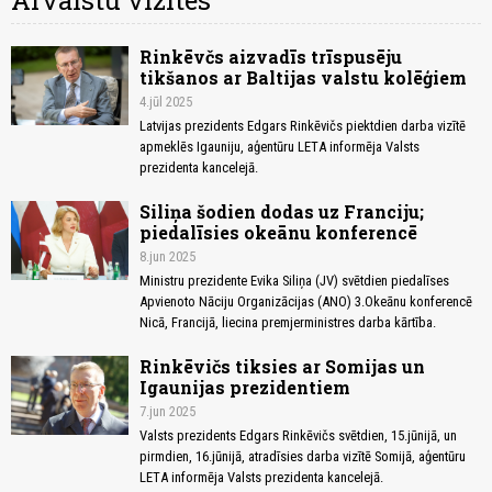
Ārvalstu vizītes
Rinkēvčs aizvadīs trīspusēju
tikšanos ar Baltijas valstu kolēģiem
4.jūl 2025
Latvijas prezidents Edgars Rinkēvičs piektdien darba vizītē
apmeklēs Igauniju, aģentūru LETA informēja Valsts
prezidenta kancelejā.
Siliņa šodien dodas uz Franciju;
piedalīsies okeānu konferencē
8.jun 2025
Ministru prezidente Evika Siliņa (JV) svētdien piedalīses
Apvienoto Nāciju Organizācijas (ANO) 3.Okeānu konferencē
Nicā, Francijā, liecina premjerministres darba kārtība.
Rinkēvičs tiksies ar Somijas un
Igaunijas prezidentiem
7.jun 2025
Valsts prezidents Edgars Rinkēvičs svētdien, 15.jūnijā, un
pirmdien, 16.jūnijā, atradīsies darba vizītē Somijā, aģentūru
LETA informēja Valsts prezidenta kancelejā.