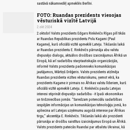
sastāvā nākamnedēļ apmeklēs Berlīni.
FOTO: Ruandas prezidents viesojas
vēsturiskā vizītē Latvijā
2.okt 2024
2.oktobrī Valsts prezidents Edgars Rinkēvičs Rīgas pilī tikās
ar Ruandas Republikas prezidentu Polu Kagami (Paul
Kagame), kurš oficiālā vizītē apmeklē Latviju. Tikšanās laikā
ar Ruandas prezidentu E. Rinkēvičs pārrunāja abu valstu
divpusējo dialogu, aktuālos drošības izaicinājumus Āfrikā un
Eiropā, kā arī sadarbību starptautiskajās organizācijās,
informē Valsts prezidenta padomnieks komunikācijas
jautājumos, Mārtiņš Drēģeris. Valsts prezidents atzīmēja
Ruandas prezidenta vizītes vēsturiskumu, ņemot vērā, ka
prezidents Kagame ir pirmais no Āfrikas valstu līderiem, kurš
oficiālā vizītē apmeklē Latviju. E. Rinkēvičs pauda Latvijas
interesi stiprināt divpusējo sadarbību - it īpaši ekonomikas
un tirdzniecības jomās. "Saredzam potenciālu sadarbības
iespējām informācijas un komunikācijas tehnoloģiju jomā, ko
apliecina arī Latvijas uzņēmumu augošā interese par Āfrikas
tirgu," akcentēja E. Rinkēvičs. Tikšanās laikā abi prezidenti
pārrunāja ar drošību saistītus izaicinājumus Eiropā un Āfrikā.
Valsts prezidents pateicās Ruandai par atbalstu Ukrainai, kā