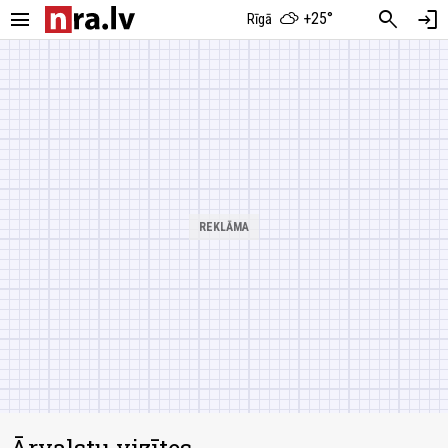
menu
search
login
+25°
Rīgā