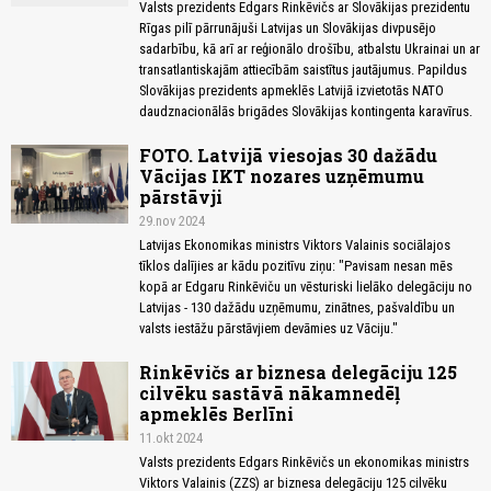
Valsts prezidents Edgars Rinkēvičs ar Slovākijas prezidentu
Rīgas pilī pārrunājuši Latvijas un Slovākijas divpusējo
sadarbību, kā arī ar reģionālo drošību, atbalstu Ukrainai un ar
transatlantiskajām attiecībām saistītus jautājumus. Papildus
Slovākijas prezidents apmeklēs Latvijā izvietotās NATO
daudznacionālās brigādes Slovākijas kontingenta karavīrus.
FOTO. Latvijā viesojas 30 dažādu
Vācijas IKT nozares uzņēmumu
pārstāvji
29.nov 2024
Latvijas Ekonomikas ministrs Viktors Valainis sociālajos
tīklos dalījies ar kādu pozitīvu ziņu: "Pavisam nesan mēs
kopā ar Edgaru Rinkēviču un vēsturiski lielāko delegāciju no
Latvijas - 130 dažādu uzņēmumu, zinātnes, pašvaldību un
valsts iestāžu pārstāvjiem devāmies uz Vāciju."
Rinkēvičs ar biznesa delegāciju 125
cilvēku sastāvā nākamnedēļ
apmeklēs Berlīni
11.okt 2024
Valsts prezidents Edgars Rinkēvičs un ekonomikas ministrs
Viktors Valainis (ZZS) ar biznesa delegāciju 125 cilvēku