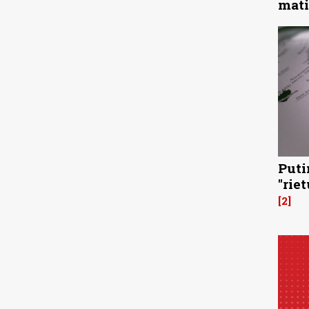
mati
Puti
"rie
2