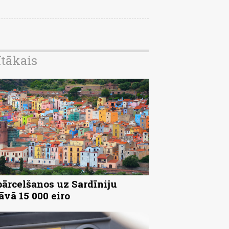
ītākais
pārcelšanos uz Sardīniju
āvā 15 000 eiro