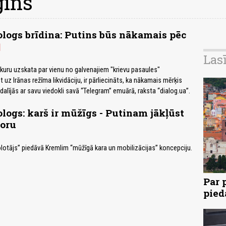
gins
logs brīdina: Putins būs nākamais pēc
Las
kuru uzskata par vienu no galvenajiem "krievu pasaules"
 uz Irānas režīma likvidāciju, ir pārliecināts, ka nākamais mērķis
 dalījās ar savu viedokli savā “Telegram” emuārā, raksta “dialog.ua”.
logs: karš ir mūžīgs - Putinam jākļūst
toru
olotājs” piedāvā Kremlim “mūžīgā kara un mobilizācijas” koncepciju.
Par 
pied