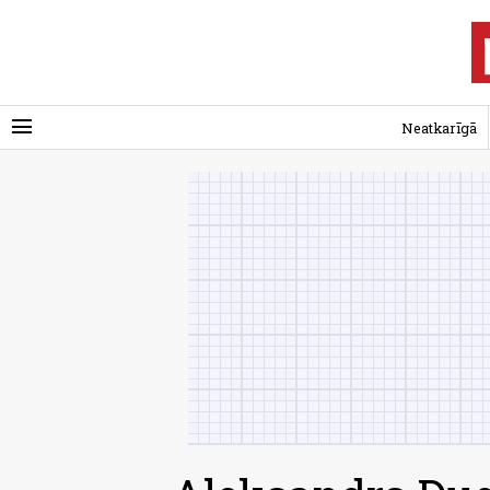
menu
Neatkarīgā