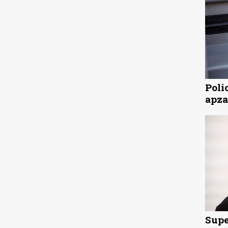
Poli
apza
Supe