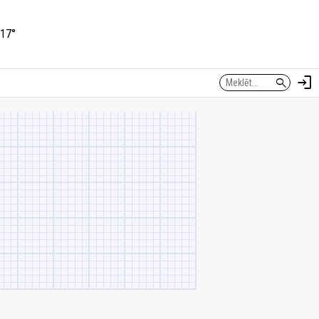
17°
login
search