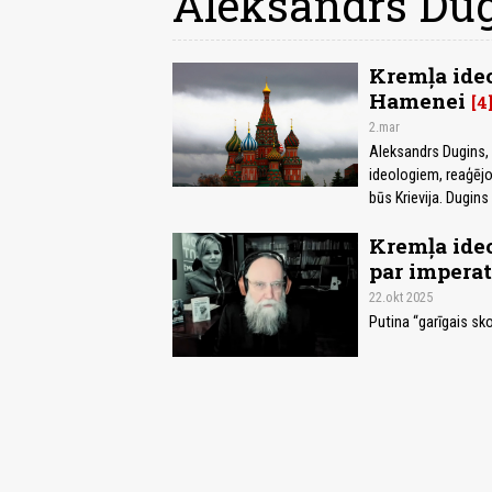
Aleksandrs Du
Kremļa ideo
Hamenei
4
2.mar
Aleksandrs Dugins, 
ideologiem, reaģējot
būs Krievija. Dugins
Kremļa ideo
par impera
22.okt 2025
Putina “garīgais sk