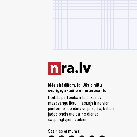
Mēs strādājam, lai Jūs zinātu
svarīgo, aktuālo un interesanto!
Portāla pārliecība ir tajā, ka nav
mazsvarīgu lietu – lasītājs ir ne vien
jāinformē, jābrīdina un jāizglīto, bet arī
jādod brīdis atelpai no dienas
saspringtajiem darbiem.
Sazinies ar mums: