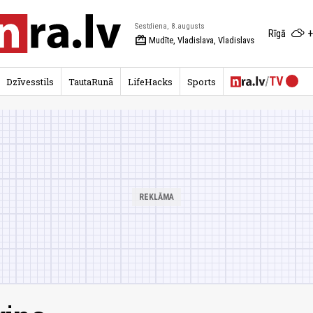
Sestdiena, 8.augusts
+
Rīgā
redeem
Mudīte, Vladislava, Vladislavs
Dzīvesstils
TautaRunā
LifeHacks
Sports