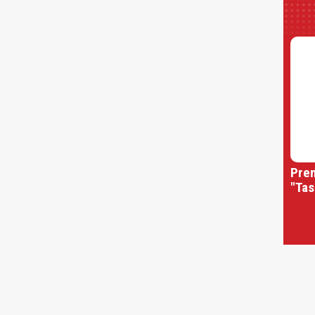
Prem
"Tas