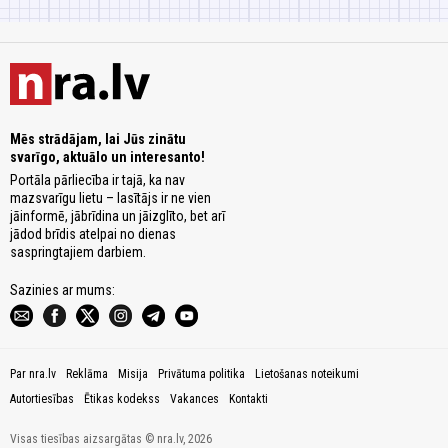
Mēs strādājam, lai Jūs zinātu
svarīgo, aktuālo un interesanto!
Portāla pārliecība ir tajā, ka nav
mazsvarīgu lietu – lasītājs ir ne vien
jāinformē, jābrīdina un jāizglīto, bet arī
jādod brīdis atelpai no dienas
saspringtajiem darbiem.
Sazinies ar mums:
Par nra.lv
Reklāma
Misija
Privātuma politika
Lietošanas noteikumi
Autortiesības
Ētikas kodekss
Vakances
Kontakti
Visas tiesības aizsargātas © nra.lv, 2026