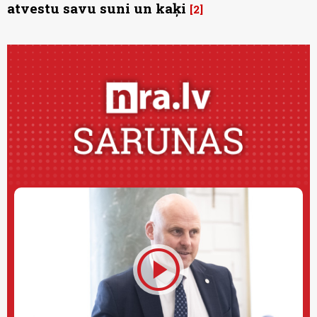
atvestu savu suni un kaķi
2
play_circle