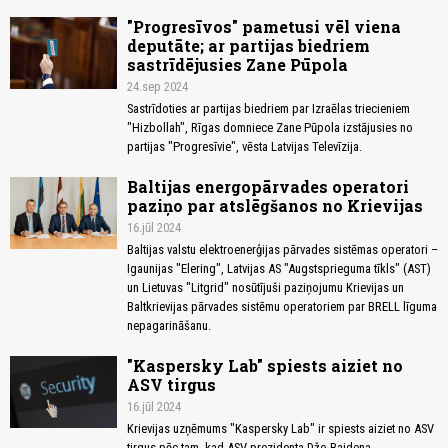
"Progresīvos" pametusi vēl viena
deputāte; ar partijas biedriem
sastrīdējusies Zane Pūpola
24.sep 2024
Sastrīdoties ar partijas biedriem par Izraēlas triecieniem
"Hizbollah", Rīgas domniece Zane Pūpola izstājusies no
partijas "Progresīvie", vēsta Latvijas Televīzija.
Baltijas energopārvades operatori
paziņo par atslēgšanos no Krievijas
16.jūl 2024
Baltijas valstu elektroenerģijas pārvades sistēmas operatori –
Igaunijas "Elering", Latvijas AS "Augstsprieguma tīkls" (AST)
un Lietuvas "Litgrid" nosūtījuši paziņojumu Krievijas un
Baltkrievijas pārvades sistēmu operatoriem par BRELL līguma
nepagarināšanu.
"Kaspersky Lab" spiests aiziet no
ASV tirgus
16.jūl 2024
Krievijas uzņēmums "Kaspersky Lab" ir spiests aiziet no ASV
tirgus pēc tam, kad ASV prezidenta Džo Baidena