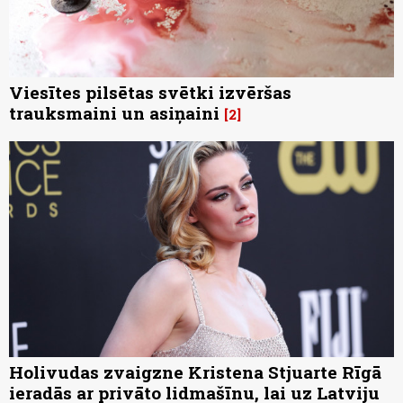
Viesītes pilsētas svētki izvēršas
trauksmaini un asiņaini
2
Holivudas zvaigzne Kristena Stjuarte Rīgā
ieradās ar privāto lidmašīnu, lai uz Latviju