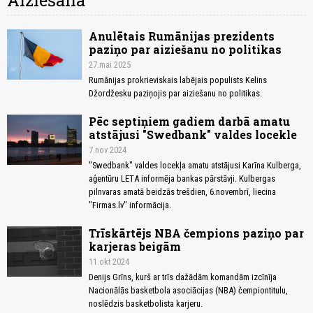
Aiziešana
Anulētais Rumānijas prezidents
paziņo par aiziešanu no politikas
27.mai 2025
Rumānijas prokrieviskais labējais populists Kelins
Džordžesku paziņojis par aiziešanu no politikas.
Pēc septiņiem gadiem darbā amatu
atstājusi "Swedbank" valdes locekle
7.nov 2024
"Swedbank" valdes locekļa amatu atstājusi Karīna Kulberga,
aģentūru LETA informēja bankas pārstāvji. Kulbergas
pilnvaras amatā beidzās trešdien, 6.novembrī, liecina
"Firmas.lv" informācija.
Trīskārtējs NBA čempions paziņo par
karjeras beigām
11.okt 2024
Denijs Grīns, kurš ar trīs dažādām komandām izcīnīja
Nacionālās basketbola asociācijas (NBA) čempiontitulu,
noslēdzis basketbolista karjeru.