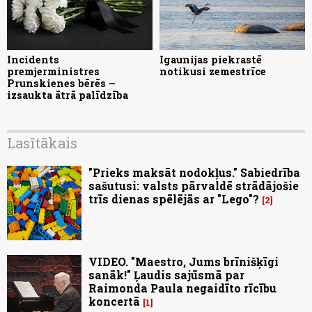
Incidents
Igaunijas piekrastē
premjerministres
notikusi zemestrīce
Prunskienes bērēs –
izsaukta ātrā palīdzība
Lasītākais
"Prieks maksāt nodokļus." Sabiedrība
sašutusi: valsts pārvaldē strādājošie
trīs dienas spēlējās ar "Lego"?
2
VIDEO. "Maestro, Jums brīnišķīgi
sanāk!" Ļaudis sajūsmā par
Raimonda Paula negaidīto rīcību
koncertā
1