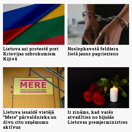
Lietuva asi protestē pret
Noslepkavotā feldšera
Krievijas uzbrukumiem
lietā jauns pagrieziens
Kijivā
Lietuva iesaldē vietējā
Ir zināms, kad varēs
"Mere" pārvaldnieka un
atvadīties no bijušās
divu citu uzņēmumu
Lietuvas premjerministres
aktīvus