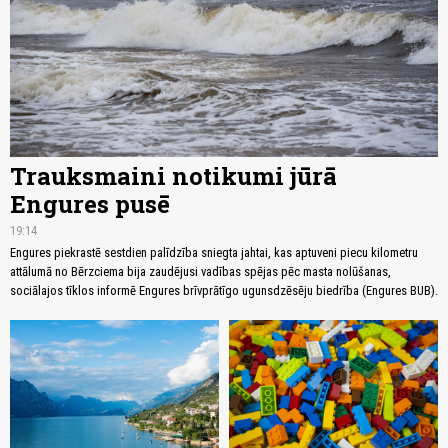
Trauksmaini notikumi jūrā
Engures pusē
19:14
Engures piekrastē sestdien palīdzība sniegta jahtai, kas aptuveni piecu kilometru
attālumā no Bērzciema bija zaudējusi vadības spējas pēc masta nolūšanas,
sociālajos tīklos informē Engures brīvprātīgo ugunsdzēsēju biedrība (Engures BUB).