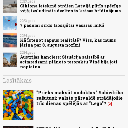
2023.gads
Ciklona ietekmē otrdien Latvijā pūtīs spēcīgs
vējš; izsludināts dzeltenās krāsas brīdinājums
2023.gads
7 padomi sirds labsajūtai vasaras laikā
2024.gads
Kā īstenot sapņus realitātē? Viss, kas mums
jāzina par 8. augusta nozīmi
2024.gads
Austrijas kanclers: Situācija saistībā ar
acīmredzami plānoto teroraktu Vīnē bija ļoti
nopietna
Lasītākais
"Prieks maksāt nodokļus." Sabiedrība
sašutusi: valsts pārvaldē strādājošie
trīs dienas spēlējās ar "Lego"?
2