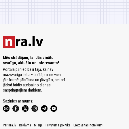
Mēs strādājam, lai Jūs zinātu
svarīgo, aktuālo un interesanto!
Portāla pārliecība ir tajā, ka nav
mazsvarīgu lietu – lasītājs ir ne vien
jāinformē, jābrīdina un jāizglīto, bet arī
jādod brīdis atelpai no dienas
saspringtajiem darbiem.
Sazinies ar mums:
Par nra.lv
Reklāma
Misija
Privātuma politika
Lietošanas noteikumi