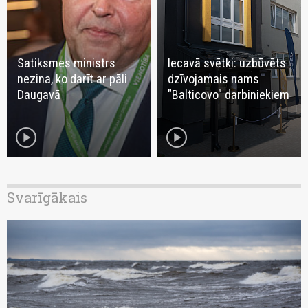
Satiksmes ministrs
Iecavā svētki: uzbūvēts
nezina, ko darīt ar pāli
dzīvojamais nams
Daugavā
"Balticovo" darbiniekiem
play_circle
play_circle
Svarīgākais