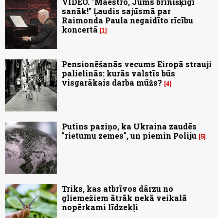
VIDEO. "Maestro, Jums brīnišķīgi
sanāk!" Ļaudis sajūsmā par
Raimonda Paula negaidīto rīcību
koncertā
1
Pensionēšanās vecums Eiropā strauji
palielinās: kurās valstīs būs
visgarākais darba mūžs?
4
Putins paziņo, ka Ukraina zaudēs
"rietumu zemes", un piemin Poliju
5
Triks, kas atbrīvos dārzu no
gliemežiem ātrāk nekā veikalā
nopērkami līdzekļi