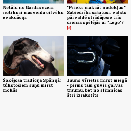
Netālu no Gardas ezera
"Prieks maksāt nodokļus."
notikusi masveida cilvēku
Sabiedrība sašutusi: valsts
evakuācija
pārvaldē strādājošie trīs
dienas spēlējās ar "Lego"?
2
Šokējoša tradīcija Spānijā:
Jauns vīrietis mirst miegā
tūkstošiem suņu mirst
- pirms tam guvis galvas
mokās
traumu, bet no slimnīcas
ātri izrakstīts