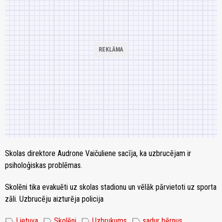
Skolas direktore Audrone Vaičuliene sacīja, ka uzbrucējam ir
psiholoģiskas problēmas.
Skolēni tika evakuēti uz skolas stadionu un vēlāk pārvietoti uz sporta
zāli. Uzbrucēju aizturēja policija
label
label
label
label
Lietuva
Skolēni
Uzbrukums
sadur bērnus