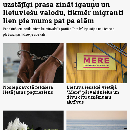
uzstājīgi prasa zināt igauņu un
lietuviešu valodu, tikmēr migranti
lien pie mums pat pa alām
Par aktuāliem notikumiem kaimiņvalstīs portāla “nra.lv” Igaunijas un Lietuvas
plašsaziņas līdzekļu apskats.
Noslepkavotā feldšera
Lietuva iesaldē vietējā
lietā jauns pagrieziens
"Mere" pārvaldnieka un
divu citu uzņēmumu
aktīvus