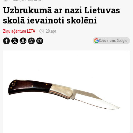
Uzbrukumā ar nazi Lietuvas
skolā ievainoti skolēni
schedule
Ziņu aģentūra LETA
28.apr
Seko mums Google