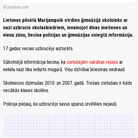
© pixabay.com
Lietuvas pilsētā Marijampolē otrdien ģimnāzijā skolnieks ar
nazi uzbrucis skolasbiedriem, ievainojot divas meitenes un
vienu zēnu, liecina policijas un ģimnāzijas sniegtā informācija.
17 gadus vecais uzbrucējs aizturēts.
Sākotnējā informācija liecina, ka
cietušajām vairākas reizes
ar
nelielu nazi tika iedurts mugurā. Viņu dzīvībai briesmas nedraud.
Skolnieces dzimušas 2010. un 2007. gadā. Trešais cietušais ir kāds
vecākās klases skolēns.
Policija pieļauj, ka uzbrucējs savus upurus izvēlēies nejauši.