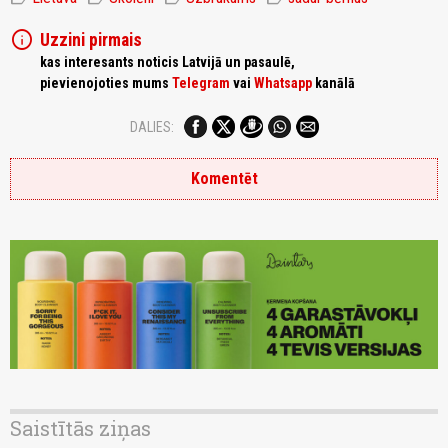
info
Uzzini pirmais
kas interesants noticis Latvijā un pasaulē,
pievienojoties mums
Telegram
vai
Whatsapp
kanālā
DALIES:
Komentēt
Saistītās ziņas