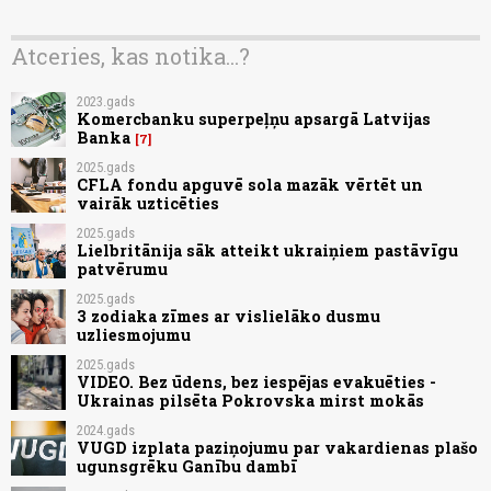
Atceries, kas notika...?
2023.gads
Komercbanku superpeļņu apsargā Latvijas
Banka
7
2025.gads
CFLA fondu apguvē sola mazāk vērtēt un
vairāk uzticēties
2025.gads
Lielbritānija sāk atteikt ukraiņiem pastāvīgu
patvērumu
2025.gads
3 zodiaka zīmes ar vislielāko dusmu
uzliesmojumu
2025.gads
VIDEO. Bez ūdens, bez iespējas evakuēties -
Ukrainas pilsēta Pokrovska mirst mokās
2024.gads
VUGD izplata paziņojumu par vakardienas plašo
ugunsgrēku Ganību dambī