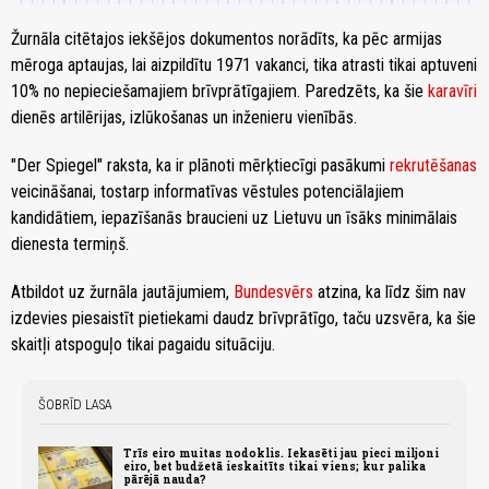
Žurnāla citētajos iekšējos dokumentos norādīts, ka pēc armijas
mēroga aptaujas, lai aizpildītu 1971 vakanci, tika atrasti tikai aptuveni
10% no nepieciešamajiem brīvprātīgajiem. Paredzēts, ka šie
karavīri
dienēs artilērijas, izlūkošanas un inženieru vienībās.
"Der Spiegel" raksta, ka ir plānoti mērķtiecīgi pasākumi
rekrutēšanas
veicināšanai, tostarp informatīvas vēstules potenciālajiem
kandidātiem, iepazīšanās braucieni uz Lietuvu un īsāks minimālais
dienesta termiņš.
Atbildot uz žurnāla jautājumiem,
Bundesvērs
atzina, ka līdz šim nav
izdevies piesaistīt pietiekami daudz brīvprātīgo, taču uzsvēra, ka šie
skaitļi atspoguļo tikai pagaidu situāciju.
ŠOBRĪD LASA
Trīs eiro muitas nodoklis. Iekasēti jau pieci miljoni
eiro, bet budžetā ieskaitīts tikai viens; kur palika
pārējā nauda?