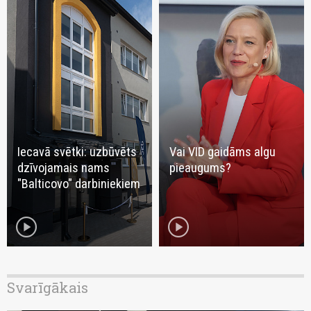
Iecavā svētki: uzbūvēts
Vai VID gaidāms algu
dzīvojamais nams
pieaugums?
"Balticovo" darbiniekiem
play_circle
play_circle
Svarīgākais