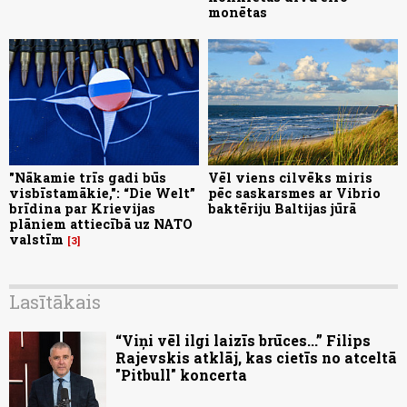
monētas
"Nākamie trīs gadi būs
Vēl viens cilvēks miris
visbīstamākie,": “Die Welt”
pēc saskarsmes ar Vibrio
brīdina par Krievijas
baktēriju Baltijas jūrā
plāniem attiecībā uz NATO
valstīm
3
Lasītākais
“Viņi vēl ilgi laizīs brūces...” Filips
Rajevskis atklāj, kas cietīs no atceltā
"Pitbull" koncerta