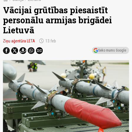
Vācijai grūtības piesaistīt
personālu armijas brigādei
Lietuvā
schedule
Ziņu aģentūra LETA
13.feb
Seko mums Google