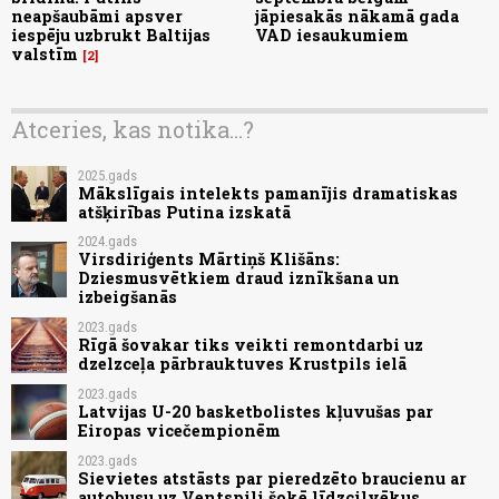
neapšaubāmi apsver
jāpiesakās nākamā gada
iespēju uzbrukt Baltijas
VAD iesaukumiem
valstīm
2
Atceries, kas notika...?
2025.gads
Mākslīgais intelekts pamanījis dramatiskas
atšķirības Putina izskatā
2024.gads
Virsdiriģents Mārtiņš Klišāns:
Dziesmusvētkiem draud iznīkšana un
izbeigšanās
2023.gads
Rīgā šovakar tiks veikti remontdarbi uz
dzelzceļa pārbrauktuves Krustpils ielā
2023.gads
Latvijas U-20 basketbolistes kļuvušas par
Eiropas vicečempionēm
2023.gads
Sievietes atstāsts par pieredzēto braucienu ar
autobusu uz Ventspili šokē līdzcilvēkus