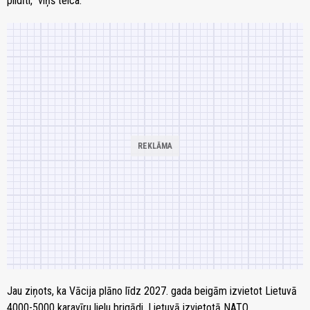
pildīti," viņš teica.
Jau ziņots, ka Vācija plāno līdz 2027. gada beigām izvietot Lietuvā
4000-5000 karavīru lielu brigādi. Lietuvā izvietotā NATO