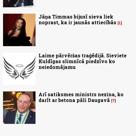
Jāņa Timmas bijusī sieva liek
noprast, ka ir jaunās attiecībās
1
Laime pārvēršas traģēdijā. Sieviete
Kuldīgas slimnīcā piedzīvo ko
neiedomājamu
Arī satiksmes ministrs nezina, ko
darīt ar betona pāli Daugavā
7