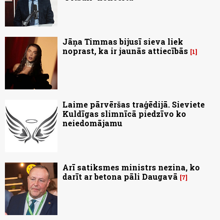
Jāņa Timmas bijusī sieva liek
noprast, ka ir jaunās attiecībās
1
Laime pārvēršas traģēdijā. Sieviete
Kuldīgas slimnīcā piedzīvo ko
neiedomājamu
Arī satiksmes ministrs nezina, ko
darīt ar betona pāli Daugavā
7