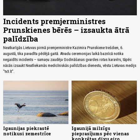
Incidents premjerministres
Prunskienes bērēs – izsaukta ātrā
palīdzība
Neatkarīgās Lietuvas pirmā premjerministre Kazimira Prunskiene trešdien, 6.
augustā, tika pavadīta pēdējā gaitā. Atvadu ceremonijas laikā baznīcā notika
negaidīts incidents – samaņu zaudēja Godināšanas gvardes rotas karavīrs, tāpēc
nācās izsaukt Neatliekamās medicīniskās palīdzības dienestu, vēsta Lietuvas medijs
"tv3.lt".
Igaunijas piekrastē
Igaunijā milzīgs
notikusi zemestrīce
pieprasījums pēc vienas
konkrētas divu eiro