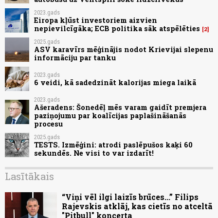
2023.gads
Eiropa kļūst investoriem aizvien
nepievilcīgāka; ECB politika sāk atspēlēties
2
2025.gads
ASV karavīrs mēģinājis nodot Krievijai slepenu
informāciju par tanku
2023.gads
6 veidi, kā sadedzināt kalorijas miega laikā
2023.gads
Ašeradens: Šonedēļ mēs varam gaidīt premjera
paziņojumu par koalīcijas paplašināšanās
procesu
2025.gads
TESTS. Izmēģini: atrodi paslēpušos kaķi 60
sekundēs. Ne visi to var izdarīt!
Lasītākais
“Viņi vēl ilgi laizīs brūces...” Filips
Rajevskis atklāj, kas cietīs no atceltā
"Pitbull" koncerta