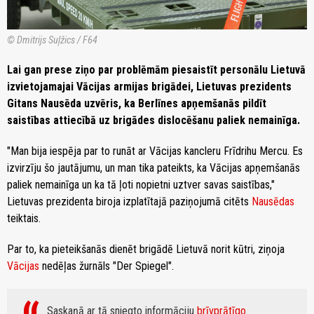
© Dmitrijs Suļžics / F64
Lai gan prese ziņo par problēmām piesaistīt personālu Lietuvā
izvietojamajai Vācijas armijas brigādei, Lietuvas prezidents
Gitans Nausēda uzvēris, ka Berlīnes apņemšanās pildīt
saistības attiecībā uz brigādes dislocēšanu paliek nemainīga.
"Man bija iespēja par to runāt ar Vācijas kancleru Frīdrihu Mercu. Es
izvirzīju šo jautājumu, un man tika pateikts, ka Vācijas apņemšanās
paliek nemainīga un ka tā ļoti nopietni uztver savas saistības,"
Lietuvas prezidenta biroja izplatītajā paziņojumā citēts
Nausēdas
teiktais.
Par to, ka pieteikšanās dienēt brigādē Lietuvā norit kūtri, ziņoja
Vācijas
nedēļas žurnāls "Der Spiegel".
Saskaņā ar tā sniegto informāciju
brīvprātīgo