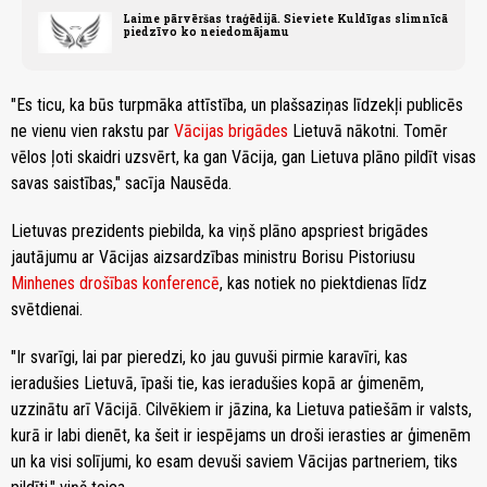
Laime pārvēršas traģēdijā. Sieviete Kuldīgas slimnīcā
piedzīvo ko neiedomājamu
"Es ticu, ka būs turpmāka attīstība, un plašsaziņas līdzekļi publicēs
ne vienu vien rakstu par
Vācijas brigādes
Lietuvā nākotni. Tomēr
vēlos ļoti skaidri uzsvērt, ka gan Vācija, gan Lietuva plāno pildīt visas
savas saistības," sacīja Nausēda.
Lietuvas prezidents piebilda, ka viņš plāno apspriest brigādes
jautājumu ar Vācijas aizsardzības ministru Borisu Pistoriusu
Minhenes drošības konferencē
, kas notiek no piektdienas līdz
svētdienai.
"Ir svarīgi, lai par pieredzi, ko jau guvuši pirmie karavīri, kas
ieradušies Lietuvā, īpaši tie, kas ieradušies kopā ar ģimenēm,
uzzinātu arī Vācijā. Cilvēkiem ir jāzina, ka Lietuva patiešām ir valsts,
kurā ir labi dienēt, ka šeit ir iespējams un droši ierasties ar ģimenēm
un ka visi solījumi, ko esam devuši saviem Vācijas partneriem, tiks