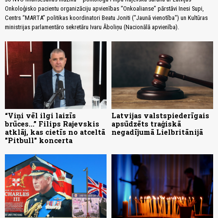
Onkoloģisko pacientu organizāciju apvienības “Onkoalianse” pārstāvi Inesi Supi,
Centrs “MARTA” politikas koordinatori Beatu Joniti ("Jaunā vienotība") un Kultūras
ministrijas parlamentāro sekretāru Ivaru Āboliņu (Nacionālā apvienība).
“Viņi vēl ilgi laizīs
Latvijas valstspiederīgais
brūces...” Filips Rajevskis
apsūdzēts traģiskā
atklāj, kas cietīs no atceltā
negadījumā Lielbritānijā
"Pitbull" koncerta