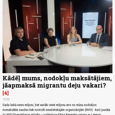
Kādēļ mums, nodokļu maksātājiem,
jāapmaksā migrantu deju vakari?
4
15:05
Gada laikā nevis miljoni, bet vairāki simti miljonu eiro no mūsu nodokļos
nomaksātās naudas tiek novirzīti nevalstiskajām organizācijām (NVO) - kurš pasūta
šo NVO finansēšanas mūziku – politologa Filipa Rajevska saruna ar Latvijas