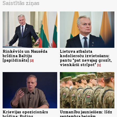
Saistītās ziņas
Rinkēvičs un Nausēda
Lietuva atbalsta
brīdina Baltiju
kodolieroču izvietošanu:
[papildināts]
pantu "pat nevajag grozīt,
2
vienkārši strīpot"
1
Krievijas opozicionārs
Uzmanību jauniešiem: līdz
brīdina: Putins
septembra beigām