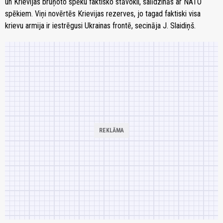
un Krievijas bruņoto spēku faktisko stāvokli, salīdzinās ar NATO
spēkiem. Viņi novērtēs Krievijas rezerves, jo tagad faktiski visa
krievu armija ir iestrēgusi Ukrainas frontē, secināja J. Slaidiņš.