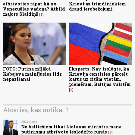
atbrīvoties tāpat kā no
Krievijas trimdiniekiem
Venecuēlas vadoņa? Atbild
draud ierobežojumi
majors Slaidiņš
5
FOTO: Putina mīļākā
Eksperts: Nav izslēgts, ka
Kabajeva mainījusies līdz
Krievija centīsies pārcelt
nepazīšanai
karus uz citām vietām,
piemēram, Baltijas valstīm
2
Atceries, kas notika...?
2024.gads
No baltiešiem tikai Lietuvas ministrs mana
putinismu atbrīvoto ieslodzīto runās
5