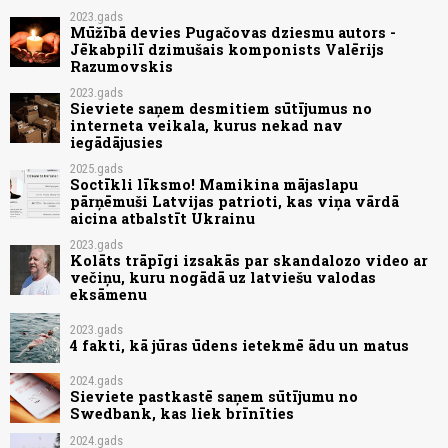
2023.gads
Mūžībā devies Pugačovas dziesmu autors -
Jēkabpilī dzimušais komponists Valērijs
Razumovskis
2023.gads
Sieviete saņem desmitiem sūtījumus no
interneta veikala, kurus nekad nav
iegādājusies
2025.gads
Soctīkli līksmo! Mamikina mājaslapu
pārņēmuši Latvijas patrioti, kas viņa vārdā
aicina atbalstīt Ukrainu
2023.gads
Kolāts trāpīgi izsakās par skandalozo video ar
večiņu, kuru nogādā uz latviešu valodas
eksāmenu
2023.gads
4 fakti, kā jūras ūdens ietekmē ādu un matus
2024.gads
Sieviete pastkastē saņem sūtījumu no
Swedbank, kas liek brīnīties
2024.gads