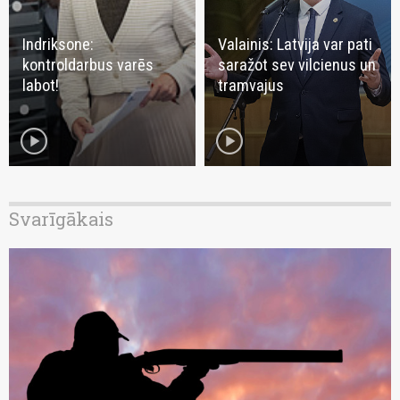
Indriksone:
Valainis: Latvija var pati
kontroldarbus varēs
saražot sev vilcienus un
labot!
tramvajus
play_circle
play_circle
Svarīgākais