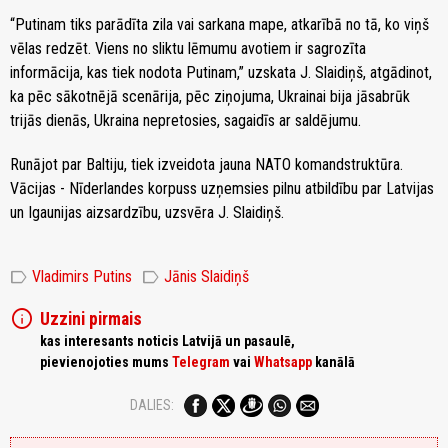
“Putinam tiks parādīta zila vai sarkana mape, atkarībā no tā, ko viņš
vēlas redzēt. Viens no sliktu lēmumu avotiem ir sagrozīta
informācija, kas tiek nodota Putinam,” uzskata J. Slaidiņš, atgādinot,
ka pēc sākotnējā scenārija, pēc ziņojuma, Ukrainai bija jāsabrūk
trijās dienās, Ukraina nepretosies, sagaidīs ar saldējumu.
Runājot par Baltiju, tiek izveidota jauna NATO komandstruktūra.
Vācijas - Nīderlandes korpuss uzņemsies pilnu atbildību par Latvijas
un Igaunijas aizsardzību, uzsvēra J. Slaidiņš.
label
label
Vladimirs Putins
Jānis Slaidiņš
info
Uzzini pirmais
kas interesants noticis Latvijā un pasaulē,
pievienojoties mums
Telegram
vai
Whatsapp
kanālā
DALIES: