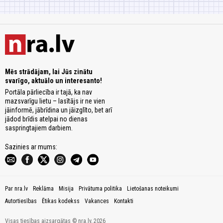
Mēs strādājam, lai Jūs zinātu
svarīgo, aktuālo un interesanto!
Portāla pārliecība ir tajā, ka nav
mazsvarīgu lietu – lasītājs ir ne vien
jāinformē, jābrīdina un jāizglīto, bet arī
jādod brīdis atelpai no dienas
saspringtajiem darbiem.
Sazinies ar mums:
Par nra.lv
Reklāma
Misija
Privātuma politika
Lietošanas noteikumi
Autortiesības
Ētikas kodekss
Vakances
Kontakti
Visas tiesības aizsargātas © nra.lv, 2026