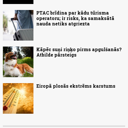
PTAC brīdina par kādu tūrisma
operatoru; ir risks, ka samaksātā
nauda netiks atgriezta
Kāpēc suņi riņķo pirms apgulšanās?
Atbilde pārsteigs
Eiropā plosās ekstrēms karstums