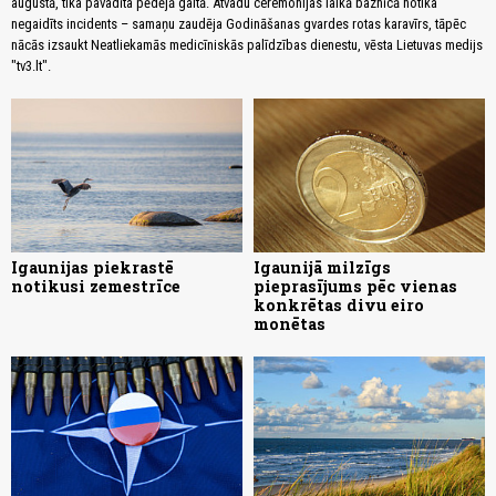
augustā, tika pavadīta pēdējā gaitā. Atvadu ceremonijas laikā baznīcā notika
negaidīts incidents – samaņu zaudēja Godināšanas gvardes rotas karavīrs, tāpēc
nācās izsaukt Neatliekamās medicīniskās palīdzības dienestu, vēsta Lietuvas medijs
"tv3.lt".
Igaunijas piekrastē
Igaunijā milzīgs
notikusi zemestrīce
pieprasījums pēc vienas
konkrētas divu eiro
monētas