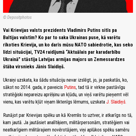
© Depositphotos
Vai Krievijas valsts prezidents Vladimirs Putins sitīs pa
Baltijas valstīm? Ko par to saka Ukrainas puse, kā varētu
rīkoties Krievija, un ko darīs mūsu NATO sabiedrotie, kas seko
līdzi situācijai, TV24 raidījumā “Aktuālais par karadarbību
Ukrainā” stāstīja Latvijas armijas majors un Zemessardzes
štāba virsnieks Jānis Slaidiņš.
Ukraiņi uzskata, ka šādu situāciju nevar izslēgt, jo, ja paskatās, ko,
sākot no 2014. gada, ir paveicis
Putins
, tad tā ir virkne pastāvīgu
stratēģiski nepareizu aprēķinu un kļūdu, un viņš varētu pieņemt vēl
vienu, kas varētu kļūt viņam liktenīgs lēmums, uzskata
J. Slaidiņš.
Runājot par Krievijas spēku un kā Kremlis to uztver, ir atkarīgs no tā,
kam jautā. Ja jautāsiet analītiķiem, militārpersonām, stratēģiem vai
neatkarīgiem militārajiem novērotājiem, viņi aplūkos spēku samēru