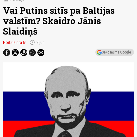
Vai Putins sitīs pa Baltijas
valstīm? Skaidro Jānis
Slaidiņš
schedule
Portāls nra.lv
3.jun
Seko mums Google