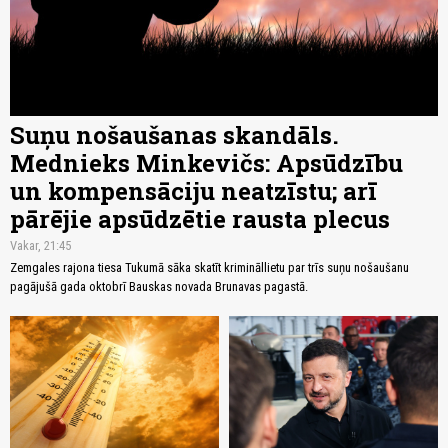
Suņu nošaušanas skandāls.
Mednieks Minkevičs: Apsūdzību
un kompensāciju neatzīstu; arī
pārējie apsūdzētie rausta plecus
Vakar, 21:45
Zemgales rajona tiesa Tukumā sāka skatīt krimināllietu par trīs suņu nošaušanu
pagājušā gada oktobrī Bauskas novada Brunavas pagastā.