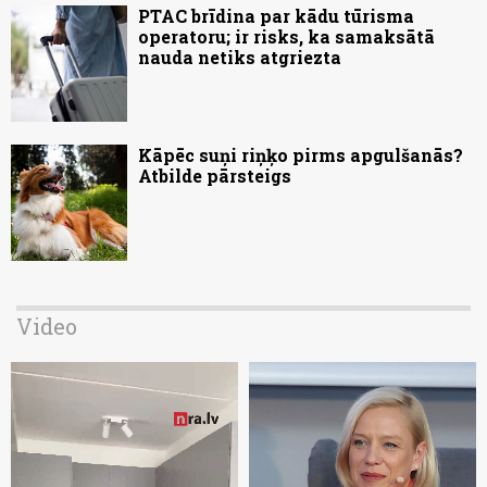
PTAC brīdina par kādu tūrisma
operatoru; ir risks, ka samaksātā
nauda netiks atgriezta
Kāpēc suņi riņķo pirms apgulšanās?
Atbilde pārsteigs
Video