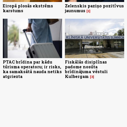
Eiropā plosās ekstrēms
Zelenskis paziņo pozitīvus
karstums
jaunumus
1
PTAC brīdina par kādu
Fiskālās disiplīnas
tūrisma operatoru; ir risks,
padome nosūta
ka samaksātā nauda netiks
brīdinājuma vēstuli
atgriezta
Kulbergam
3