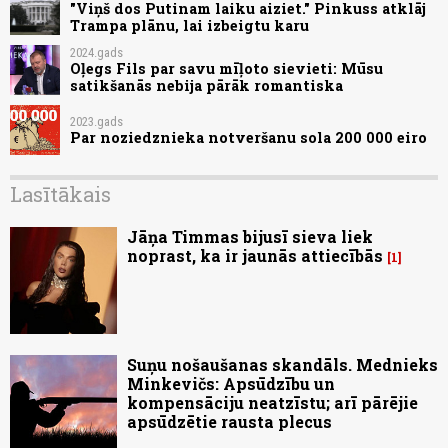
"Viņš dos Putinam laiku aiziet." Pinkuss atklāj
Trampa plānu, lai izbeigtu karu
2024.gads
Oļegs Fils par savu mīļoto sievieti: Mūsu
satikšanās nebija pārāk romantiska
2023.gads
Par noziedznieka notveršanu sola 200 000 eiro
Lasītākais
Jāņa Timmas bijusī sieva liek
noprast, ka ir jaunās attiecībās
1
Suņu nošaušanas skandāls. Mednieks
Minkevičs: Apsūdzību un
kompensāciju neatzīstu; arī pārējie
apsūdzētie rausta plecus