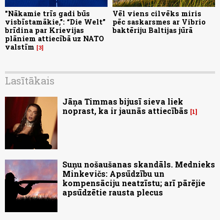
"Nākamie trīs gadi būs
Vēl viens cilvēks miris
visbīstamākie,": “Die Welt”
pēc saskarsmes ar Vibrio
brīdina par Krievijas
baktēriju Baltijas jūrā
plāniem attiecībā uz NATO
valstīm
3
Lasītākais
Jāņa Timmas bijusī sieva liek
noprast, ka ir jaunās attiecībās
1
Suņu nošaušanas skandāls. Mednieks
Minkevičs: Apsūdzību un
kompensāciju neatzīstu; arī pārējie
apsūdzētie rausta plecus