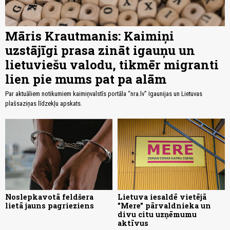
Māris Krautmanis: Kaimiņi
uzstājīgi prasa zināt igauņu un
lietuviešu valodu, tikmēr migranti
lien pie mums pat pa alām
Par aktuāliem notikumiem kaimiņvalstīs portāla “nra.lv” Igaunijas un Lietuvas
plašsaziņas līdzekļu apskats.
Noslepkavotā feldšera
Lietuva iesaldē vietējā
lietā jauns pagrieziens
"Mere" pārvaldnieka un
divu citu uzņēmumu
aktīvus