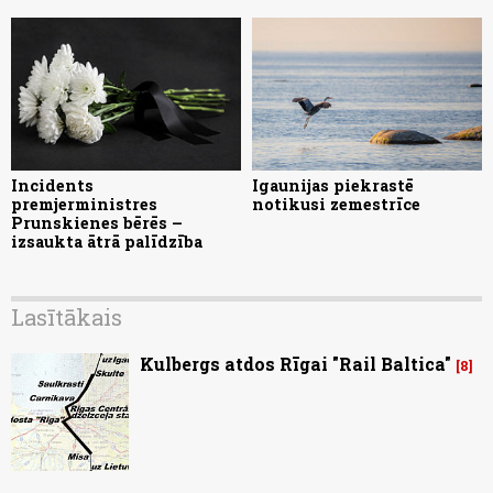
Incidents
Igaunijas piekrastē
premjerministres
notikusi zemestrīce
Prunskienes bērēs –
izsaukta ātrā palīdzība
Lasītākais
Kulbergs atdos Rīgai "Rail Baltica"
8