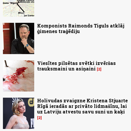
Komponists Raimonds Tiguls atklāj
ģimenes traģēdiju
Viesītes pilsētas svētki izvēršas
trauksmaini un asiņaini
2
Holivudas zvaigzne Kristena Stjuarte
Rīgā ieradās ar privāto lidmašīnu, lai
uz Latviju atvestu savu suni un kaķi
2