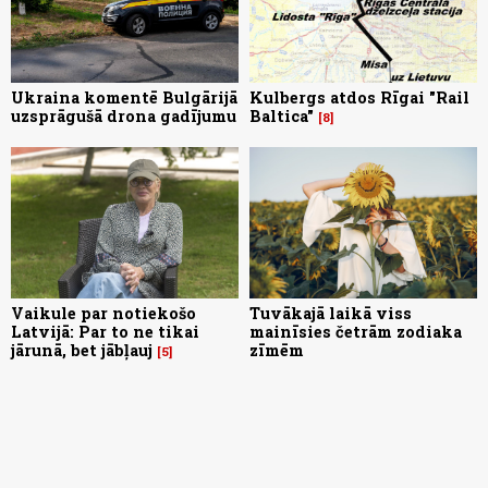
Ukraina komentē Bulgārijā
Kulbergs atdos Rīgai "Rail
uzsprāgušā drona gadījumu
Baltica"
8
Vaikule par notiekošo
Tuvākajā laikā viss
Latvijā: Par to ne tikai
mainīsies četrām zodiaka
jārunā, bet jābļauj
zīmēm
5