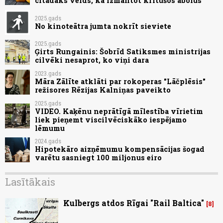
citādāks veids, kā izmantot kritušos ābolus
2025.gads
No kinoteātra jumta nokrīt sieviete
2025.gads
Ģirts Rungainis: Šobrīd Satiksmes ministrijas
cilvēki nesaprot, ko viņi dara
2023.gads
Māra Zālīte atklāti par rokoperas "Lāčplēsis"
režisores Rēzijas Kalniņas paveikto
2025.gads
VIDEO. Kaķēnu neprātīgā mīlestība vīrietim
liek pieņemt viscilvēciskāko iespējamo
lēmumu
2024.gads
Hipotekāro aizņēmumu kompensācijas šogad
varētu sasniegt 100 miljonus eiro
Lasītākais
Kulbergs atdos Rīgai "Rail Baltica"
8