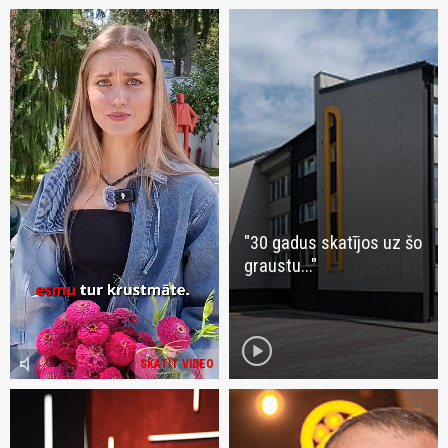
"30 gadus skatījos uz šo
graustu..."
play_circle
volume_mute
SKATĪT VIDEO