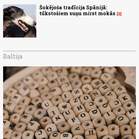
Šokējoša tradīcija Spānijā:
tūkstošiem suņu mirst mokās
2
Baltija