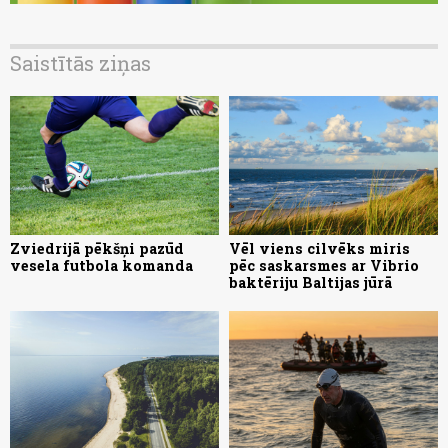
Saistītās ziņas
Zviedrijā pēkšņi pazūd
Vēl viens cilvēks miris
vesela futbola komanda
pēc saskarsmes ar Vibrio
baktēriju Baltijas jūrā