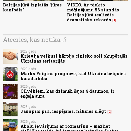
Baltijas jūrā izplatās “jūras
VIDEO. Ar piekto
kanibāls”
mēģinājumu 56 stundās
Baltijas jūrā realizēts
dramatisks rekords
1
Atceries, kas notika...?
2023.gads
Krievija veikusi kārtējo cinisko soli okupētajās
Ukrainas teritorijās
2023.gads
Marks Feigins prognozē, kad Ukrainā beigsies
karadarbība
2025.gads
Cilvēkiem, kas dzimuši šajos 4 datumos, ir
eņģeļa aura
2023.gads
Jaunpils pili, iespējams, nāksies slēgt
2
2025.gads
Ābolu ievārījums ar rozmarīnu – mazliet