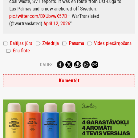
coal waste, SVT reports. It was en route from Ust-Luga to
Las Palmas and is now anchored off Sweden.
pic.twitter.com/BXUbvwX57D
— WarTranslated
(@wartranslated)
April 12, 2026
label
label
label
label
Baltijas jūra
Zviedrija
Panama
Vides piesārņošana
label
Ēnu flote
DALIES:
Komentēt