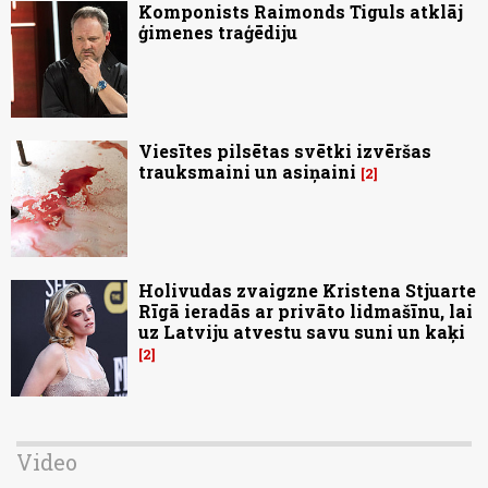
Komponists Raimonds Tiguls atklāj
ģimenes traģēdiju
Viesītes pilsētas svētki izvēršas
trauksmaini un asiņaini
2
Holivudas zvaigzne Kristena Stjuarte
Rīgā ieradās ar privāto lidmašīnu, lai
uz Latviju atvestu savu suni un kaķi
2
Video