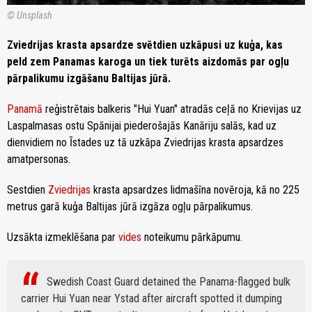
© Unsplash
Zviedrijas krasta apsardze svētdien uzkāpusi uz kuģa, kas
peld zem Panamas karoga un tiek turēts aizdomās par ogļu
pārpalikumu izgāšanu Baltijas jūrā.
Panamā
reģistrētais balkeris "Hui Yuan" atradās ceļā no Krievijas uz
Laspalmasas ostu Spānijai piederošajās Kanāriju salās, kad uz
dienvidiem no Īstades uz tā uzkāpa Zviedrijas krasta apsardzes
amatpersonas.
Sestdien
Zviedrijas
krasta apsardzes lidmašīna novēroja, kā no 225
metrus garā kuģa Baltijas jūrā izgāza ogļu pārpalikumus.
Uzsākta izmeklēšana par
vides
noteikumu pārkāpumu.
Swedish Coast Guard detained the Panama-flagged bulk
carrier Hui Yuan near Ystad after aircraft spotted it dumping