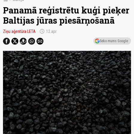
Panamā reģistrētu kuģi pieķer
Baltijas jūras piesārņošanā
schedule
Ziņu aģentūra LETA
12.apr
Seko mums Google