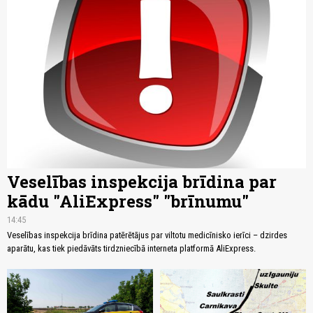
Veselības inspekcija brīdina par
kādu "AliExpress" "brīnumu"
14:45
Veselības inspekcija brīdina patērētājus par viltotu medicīnisko ierīci – dzirdes
aparātu, kas tiek piedāvāts tirdzniecībā interneta platformā AliExpress.