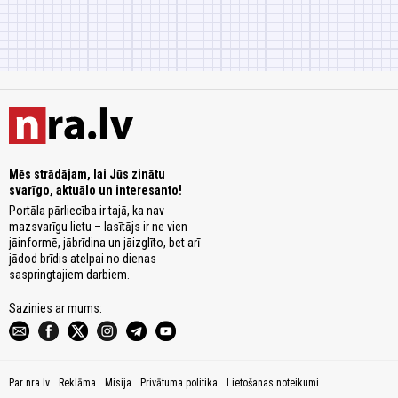
Mēs strādājam, lai Jūs zinātu
svarīgo, aktuālo un interesanto!
Portāla pārliecība ir tajā, ka nav
mazsvarīgu lietu – lasītājs ir ne vien
jāinformē, jābrīdina un jāizglīto, bet arī
jādod brīdis atelpai no dienas
saspringtajiem darbiem.
Sazinies ar mums:
Par nra.lv
Reklāma
Misija
Privātuma politika
Lietošanas noteikumi