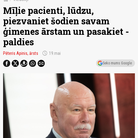
Mīļie pacienti, lūdzu,
piezvaniet šodien savam
ģimenes ārstam un pasakiet -
paldies
schedule
Pēteris Apinis, ārsts
19.mai
Seko mums Google