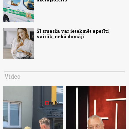
Šī smarža var ietekmēt apetīti
vairāk, nekā domāji
Video