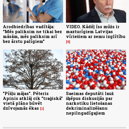
Arodbiedrības vadītāja:
VIDEO. Kādēļ īss mūžs ir
“Mēs paliksim ne tikai bez
mazturīgiem Latvijas
māsām, mēs paliksim arī
vīriešiem ar zemu izglītību
bez ārstu palīgiem”
5
"Pīšļu mājas". Pēteris
Saeimas deputāti lauž
Apinis atklāj cik "traģiskā"
šķēpus diskusijās par
vietā plāno būvēt
narkotiku lietošanas
dzīvojamās ēkas
dekriminalizēšanu
1
nepilngadīgajiem