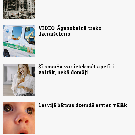
VIDEO. Āgenskalnā trako
dzērājšoferis
Šī smarža var ietekmēt apetīti
vairāk, nekā domāji
Latvijā bērnus dzemdē arvien vēlāk