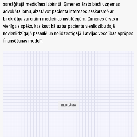
sarežģītajā medicīnas labirintā. Ģimenes ārsts bieži uzņemas
advokāta lomu, aizstāvot pacienta intereses saskarsmē ar
birokrātiju vai citām medicīnas institūcijām. Ģimenes ārsts ir
vienīgais spēks, kas kaut kā uztur pacientu vienlīdzību šajā
nevienlīdzīgajā pasaulē un nelīdzestīgajā Latvijas veselības aprūpes
finansēšanas modelī.