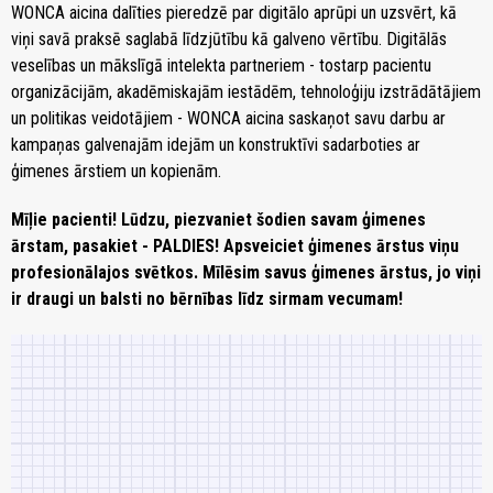
WONCA aicina dalīties pieredzē par digitālo aprūpi un uzsvērt, kā
viņi savā praksē saglabā līdzjūtību kā galveno vērtību. Digitālās
veselības un mākslīgā intelekta partneriem - tostarp pacientu
organizācijām, akadēmiskajām iestādēm, tehnoloģiju izstrādātājiem
un politikas veidotājiem - WONCA aicina saskaņot savu darbu ar
kampaņas galvenajām idejām un konstruktīvi sadarboties ar
ģimenes ārstiem un kopienām.
Mīļie pacienti! Lūdzu, piezvaniet šodien savam ģimenes
ārstam, pasakiet - PALDIES! Apsveiciet ģimenes ārstus viņu
profesionālajos svētkos. Mīlēsim savus ģimenes ārstus, jo viņi
ir draugi un balsti no bērnības līdz sirmam vecumam!