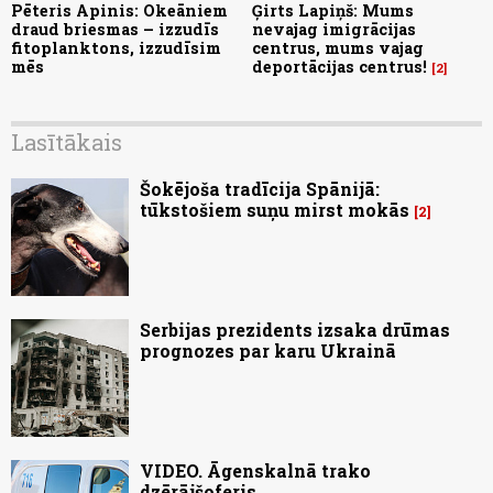
Pēteris Apinis: Okeāniem
Ģirts Lapiņš: Mums
draud briesmas – izzudīs
nevajag imigrācijas
fitoplanktons, izzudīsim
centrus, mums vajag
mēs
deportācijas centrus!
2
Lasītākais
Šokējoša tradīcija Spānijā:
tūkstošiem suņu mirst mokās
2
Serbijas prezidents izsaka drūmas
prognozes par karu Ukrainā
VIDEO. Āgenskalnā trako
dzērājšoferis