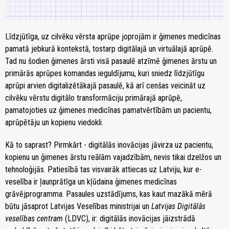
Līdzjūtīga, uz cilvēku vērsta aprūpe joprojām ir ģimenes medicīnas
pamatā jebkurā kontekstā, tostarp digitālajā un virtuālajā aprūpē.
Tad nu šodien ģimenes ārsti visā pasaulē atzīmē ģimenes ārstu un
primārās aprūpes komandas ieguldījumu, kuri sniedz līdzjūtīgu
aprūpi arvien digitalizētākajā pasaulē, kā arī cenšas veicināt uz
cilvēku vērstu digitālo transformāciju primārajā aprūpē,
pamatojoties uz ģimenes medicīnas pamatvērtībām un pacientu,
aprūpētāju un kopienu viedokli.
Kā to saprast? Pirmkārt - digitālās inovācijas jāvirza uz pacientu,
kopienu un ģimenes ārstu reālām vajadzībām, nevis tikai dzelžos un
tehnoloģijās. Patiesībā tas visvairāk attiecas uz Latviju, kur e-
veselība ir ļaunprātīga un kļūdaina ģimenes medicīnas
grāvējprogramma. Pasaules uzstādījums, kas kaut mazākā mērā
būtu jāsaprot Latvijas Veselības ministrijai un
Latvijas Digitālās
veselības centram
(LDVC), ir: digitālās inovācijas jāizstrādā