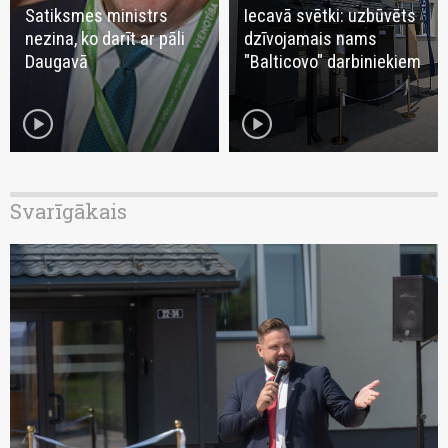
Satiksmes ministrs
Iecavā svētki: uzbūvēts
nezina, ko darīt ar pāli
dzīvojamais nams
Daugavā
"Balticovo" darbiniekiem
play_circle
play_circle
Svarīgākais