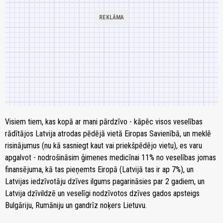
Visiem tiem, kas kopā ar mani pārdzīvo - kāpēc visos veselības
rādītājos Latvija atrodas pēdējā vietā Eiropas Savienībā, un meklē
risinājumus (nu kā sasniegt kaut vai priekšpēdējo vietu), es varu
apgalvot - nodrošināsim ģimenes medicīnai 11% no veselības jomas
finansējuma, kā tas pieņemts Eiropā (Latvijā tas ir ap 7%), un
Latvijas iedzīvotāju dzīves ilgums pagarināsies par 2 gadiem, un
Latvija dzīvildzē un veselīgi nodzīvotos dzīves gados apsteigs
Bulgāriju, Rumāniju un gandrīz noķers Lietuvu.