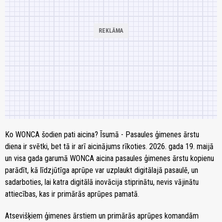
Ko WONCA šodien pati aicina? Īsumā - Pasaules ģimenes ārstu
diena ir svētki, bet tā ir arī aicinājums rīkoties. 2026. gada 19. maijā
un visa gada garumā WONCA aicina pasaules ģimenes ārstu kopienu
parādīt, kā līdzjūtīga aprūpe var uzplaukt digitālajā pasaulē, un
sadarboties, lai katra digitālā inovācija stiprinātu, nevis vājinātu
attiecības, kas ir primārās aprūpes pamatā.
Atsevišķiem ģimenes ārstiem un primārās aprūpes komandām