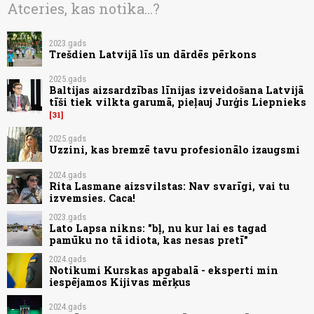
Atceries, kas notika...?
2023.gads
Trešdien Latvijā līs un dārdēs pērkons
2025.gads
Baltijas aizsardzības līnijas izveidošana Latvijā
tīši tiek vilkta garumā, pieļauj Jurģis Liepnieks
31
2025.gads
Uzzini, kas bremzē tavu profesionālo izaugsmi
2024.gads
Rita Lasmane aizsvilstas: Nav svarīgi, vai tu
izvemsies. Caca!
2023.gads
Lato Lapsa nikns: "bļ, nu kur lai es tagad
pamūku no tā idiota, kas nesas pretī"
2024.gads
Notikumi Kurskas apgabalā - eksperti min
iespējamos Kijivas mērķus
2024.gads