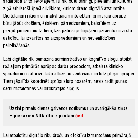
sadarbībā ar to lietotājiem, lai rīki būtu taisnīgi, pieejami un kultūras
ziņā atbilstoši, īpaši cilvēkiem, kuriem draud digitālā atstumtība.
Digitālajiem rīkiem un mākslīgajam intelektam primārajā aprūpē
būtu jābūt drošiem, ētiskiem, pārredzamiem, balstītiem uz
pierādījumiem, nu tādiem, kas patiesi pelnījušiem pacientu un ārstu
uzticību, lai izvairītos no aizspriedumiem un nevienlīdzības
palielināšanās.
Labi digitālie rīki samazina administratīvo un kognitīvo slogu, atbilst
reālajiem primārās aprūpes darba procesiem, atbalsta klīnisko
spriedumu un atbrīvo laiku attiecību veidošanai un līdzjūtīgai aprūpei.
Tiem jāpalīdz koordinēt aprūpi starp nozarēm, nevis radīt jaunas
sadrumstalotības vai birokrātijas slāņus.
Uzzini pirmais dienas galvenos notikumus un svarīgākās ziņas
—
piesakies NRA rīta e-pastam
šeit
Lai atbalstītu digitālo rīku drošu un efektīvu izmantošanu primārajā