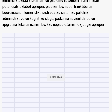
lēmumu atbalsta sistēmām un pacientu lietotnēm. Tām ir reāls
potenciāls uzlabot aprūpes pieejamību, nepārtrauktību un
koordināciju. Tomēr slikti izstrādātas sistēmas palielina
administratīvo un kognitīvo slogu, padziļina nevienlīdzību un
apgrūtina laiku un uzmanību, kas nepieciešama līdzjūtīgai aprūpei.