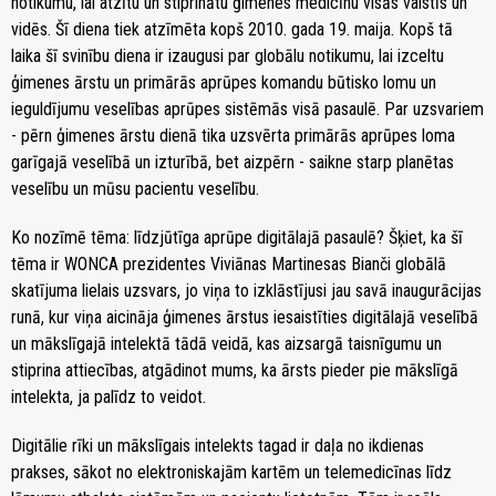
notikumu, lai atzītu un stiprinātu ģimenes medicīnu visās valstīs un
vidēs. Šī diena tiek atzīmēta kopš 2010. gada 19. maija. Kopš tā
laika šī svinību diena ir izaugusi par globālu notikumu, lai izceltu
ģimenes ārstu un primārās aprūpes komandu būtisko lomu un
ieguldījumu veselības aprūpes sistēmās visā pasaulē. Par uzsvariem
- pērn ģimenes ārstu dienā tika uzsvērta primārās aprūpes loma
garīgajā veselībā un izturībā, bet aizpērn - saikne starp planētas
veselību un mūsu pacientu veselību.
Ko nozīmē tēma: līdzjūtīga aprūpe digitālajā pasaulē? Šķiet, ka šī
tēma ir WONCA prezidentes Viviānas Martinesas Bianči globālā
skatījuma lielais uzsvars, jo viņa to izklāstījusi jau savā inaugurācijas
runā, kur viņa aicināja ģimenes ārstus iesaistīties digitālajā veselībā
un mākslīgajā intelektā tādā veidā, kas aizsargā taisnīgumu un
stiprina attiecības, atgādinot mums, ka ārsts pieder pie mākslīgā
intelekta, ja palīdz to veidot.
Digitālie rīki un mākslīgais intelekts tagad ir daļa no ikdienas
prakses, sākot no elektroniskajām kartēm un telemedicīnas līdz