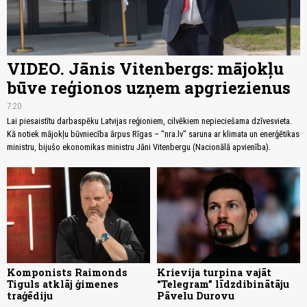
VIDEO. Jānis Vitenbergs: mājokļu
būve reģionos uzņem apgriezienus
7:20
Lai piesaistītu darbaspēku Latvijas reģioniem, cilvēkiem nepieciešama dzīvesvieta.
Kā notiek mājokļu būvniecība ārpus Rīgas – “nra.lv” saruna ar klimata un enerģētikas
ministru, bijušo ekonomikas ministru Jāni Vitenbergu (Nacionālā apvienība).
Komponists Raimonds
Krievija turpina vajāt
Tiguls atklāj ģimenes
“Telegram” līdzdibinātāju
traģēdiju
Pāvelu Durovu