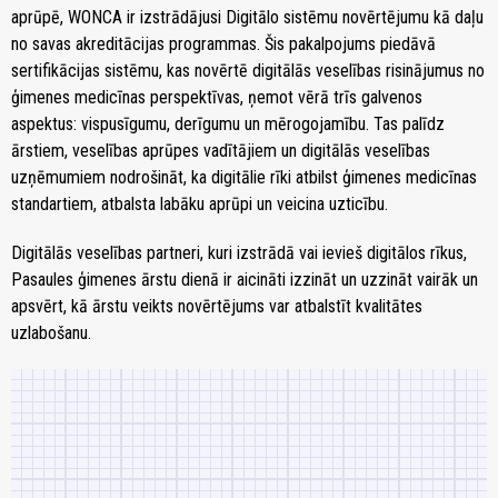
aprūpē, WONCA ir izstrādājusi Digitālo sistēmu novērtējumu kā daļu
no savas akreditācijas programmas. Šis pakalpojums piedāvā
sertifikācijas sistēmu, kas novērtē digitālās veselības risinājumus no
ģimenes medicīnas perspektīvas, ņemot vērā trīs galvenos
aspektus: vispusīgumu, derīgumu un mērogojamību. Tas palīdz
ārstiem, veselības aprūpes vadītājiem un digitālās veselības
uzņēmumiem nodrošināt, ka digitālie rīki atbilst ģimenes medicīnas
standartiem, atbalsta labāku aprūpi un veicina uzticību.
Digitālās veselības partneri, kuri izstrādā vai ievieš digitālos rīkus,
Pasaules ģimenes ārstu dienā ir aicināti izzināt un uzzināt vairāk un
apsvērt, kā ārstu veikts novērtējums var atbalstīt kvalitātes
uzlabošanu.