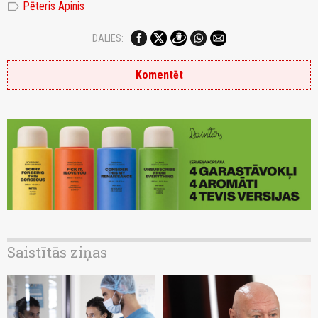
label
Pēteris Apinis
DALIES:
Komentēt
Saistītās ziņas