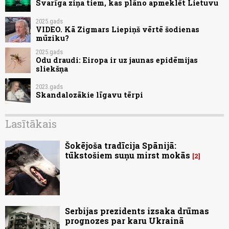
Svarīga ziņa tiem, kas plāno apmeklēt Lietuvu
2025.gads
VIDEO. Kā Zigmars Liepiņš vērtē šodienas
mūziku?
2025.gads
Odu draudi: Eiropa ir uz jaunas epidēmijas
sliekšņa
2023.gads
Skandalozākie līgavu tērpi
Lasītākais
Šokējoša tradīcija Spānijā:
tūkstošiem suņu mirst mokās
2
Serbijas prezidents izsaka drūmas
prognozes par karu Ukrainā