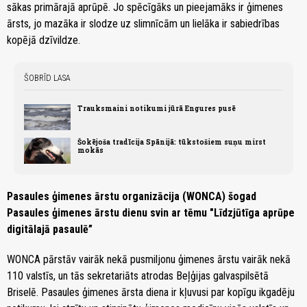
sākas primārajā aprūpē. Jo spēcīgāks un pieejamāks ir ģimenes
ārsts, jo mazāka ir slodze uz slimnīcām un lielāka ir sabiedrības
kopējā dzīvildze.
ŠOBRĪD LASA
Trauksmaini notikumi jūrā Engures pusē
Šokējoša tradīcija Spānijā: tūkstošiem suņu mirst
mokās
Pasaules ģimenes ārstu organizācija (WONCA) šogad
Pasaules ģimenes ārstu dienu svin ar tēmu "Līdzjūtīga aprūpe
digitālajā pasaulē”
WONCA pārstāv vairāk nekā pusmiljonu ģimenes ārstu vairāk nekā
110 valstīs, un tās sekretariāts atrodas Beļģijas galvaspilsētā
Briselē. Pasaules ģimenes ārsta diena ir kļuvusi par kopīgu ikgadēju