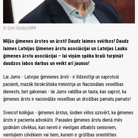
© Ģirts Ozoliņš/MN
Mīļās ģimenes ārstes un ārsti! Daudz laimes svētkos! Daudz
laimes Latvijas Ģimenes ārstu asociācijai un Latvijas Lauku
ģimenes ārstu asociācijai – lai viņām spēka braši turpināt
daudzos labos darbus un veikt arī jaunus!
Lai Jums - Latvijas ģimnenes ārsti - ir līdzestīgi un saprotoši
pacienti, mazāk birokrātiska ministrija un Nacionālais veselības
dienests, bet galvenais - lai Jums valdība un tauta, kas saprot, ka
ģimenes ārsts ir nacionālās veselības un drošības pamatu pamats!
Sveicot kolēģus - ģimenes ārstus, šodien vēlos uzsvērt, ka ģimenes
ārsts ir pacienta advokāts. Pasaules ģimenes ārstu dienā mēs
godinām cilvēkus, kuri nereti ir vienīgais atbalsts senioriem,
vientuļiem cilvēkiem vai tiem, kuriem ir grūtības orientēties