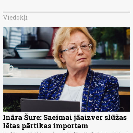
Viedokļi
Ināra Šure: Saeimai jāaizver slūžas
lētas pārtikas importam