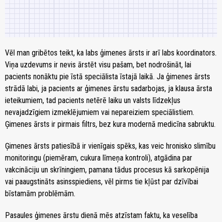
Vēl man gribētos teikt, ka labs ģimenes ārsts ir arī labs koordinators.
Viņa uzdevums ir nevis ārstēt visu pašam, bet nodrošināt, lai
pacients nonāktu pie īstā speciālista īstajā laikā. Ja ģimenes ārsts
strādā labi, ja pacients ar ģimenes ārstu sadarbojas, ja klausa ārsta
ieteikumiem, tad pacients netērē laiku un valsts līdzekļus
nevajadzīgiem izmeklējumiem vai nepareiziem speciālistiem.
Ģimenes ārsts ir pirmais filtrs, bez kura modernā medicīna sabruktu.
Ģimenes ārsts patiesībā ir vienīgais spēks, kas veic hronisko slimību
monitoringu (piemēram, cukura līmeņa kontroli), atgādina par
vakcināciju un skrīningiem, pamana tādus procesus kā sarkopēnija
vai paaugstināts asinsspiediens, vēl pirms tie kļūst par dzīvībai
bīstamām problēmām.
Pasaules ģimenes ārstu dienā mēs atzīstam faktu, ka veselība