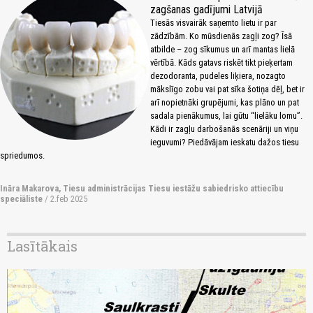
zagšanas gadījumi Latvijā
Tiesās visvairāk saņemto lietu ir par
zādzībām. Ko mūsdienās zagļi zog? Īsā
atbilde – zog sīkumus un arī mantas lielā
vērtībā. Kāds gatavs riskēt tikt pieķertam
dezodoranta, pudeles liķiera, nozagto
mākslīgo zobu vai pat sīka šotiņa dēļ, bet ir
arī nopietnāki grupējumi, kas plāno un pat
sadala pienākumus, lai gūtu “lielāku lomu”.
Kādi ir zagļu darbošanās scenāriji un viņu
ieguvumi? Piedāvājam ieskatu dažos tiesu
spriedumos.
Ināra Makarova, Tiesu administrācijas Tiesu iestāžu sabiedrisko attiecību
speciāliste
/ 2.feb 2025
Lasītākais