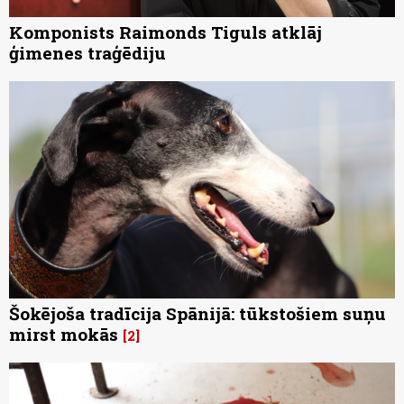
Komponists Raimonds Tiguls atklāj
ģimenes traģēdiju
Šokējoša tradīcija Spānijā: tūkstošiem suņu
mirst mokās
2