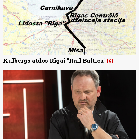
Kulbergs atdos Rīgai "Rail Baltica"
6