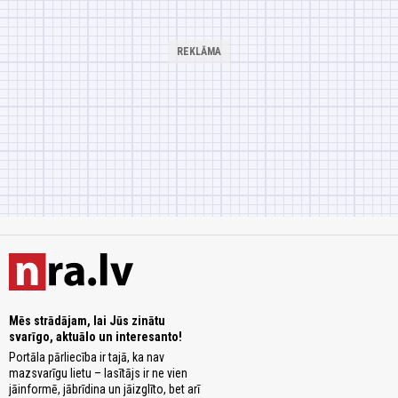
Mēs strādājam, lai Jūs zinātu
svarīgo, aktuālo un interesanto!
Portāla pārliecība ir tajā, ka nav
mazsvarīgu lietu – lasītājs ir ne vien
jāinformē, jābrīdina un jāizglīto, bet arī