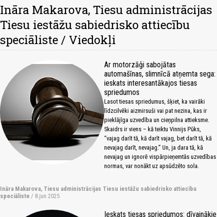
Ināra Makarova, Tiesu administrācijas
Tiesu iestāžu sabiedrisko attiecību
speciāliste / Viedokļi
Ar motorzāģi sabojātas
automašīnas, slimnīcā atņemta sega:
ieskats interesantākajos tiesas
spriedumos
Lasot tiesas spriedumus, šķiet, ka vairāki
līdzcilvēki aizmirsuši vai pat nezina, kas ir
pieklājīga uzvedība un cieņpilna attieksme.
Skaidrs ir viens – kā teiktu Vinnijs Pūks,
“vajag darīt tā, kā darīt vajag, bet darīt tā, kā
nevajag darīt, nevajag.” Un, ja dara tā, kā
nevajag un ignorē vispārpieņemtās uzvedības
normas, var nonākt uz apsūdzēto sola.
Ināra Makarova, Tiesu administrācijas Tiesu iestāžu sabiedrisko attiecību
speciāliste
/ 8.jun 2025
Ieskats tiesas spriedumos: dīvainākie