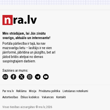
Mēs strādājam, lai Jūs zinātu
svarīgo, aktuālo un interesanto!
Portāla pārliecība ir tajā, ka nav
mazsvarīgu lietu – lasītājs ir ne vien
jāinformē, jābrīdina un jāizglīto, bet arī
jādod brīdis atelpai no dienas
saspringtajiem darbiem.
Sazinies ar mums:
Par nra.lv
Reklāma
Misija
Privātuma politika
Lietošanas noteikumi
Autortiesības
Ētikas kodekss
Vakances
Kontakti
Visas tiesības aizsargātas © nra.lv, 2026