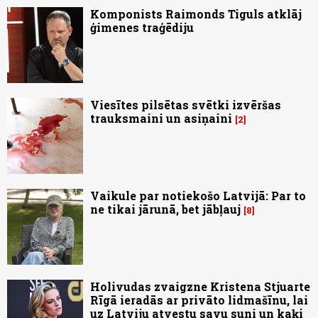
Komponists Raimonds Tiguls atklāj
ģimenes traģēdiju
Viesītes pilsētas svētki izvēršas
trauksmaini un asiņaini
2
Vaikule par notiekošo Latvijā: Par to
ne tikai jārunā, bet jābļauj
8
Holivudas zvaigzne Kristena Stjuarte
Rīgā ieradās ar privāto lidmašīnu, lai
uz Latviju atvestu savu suni un kaķi