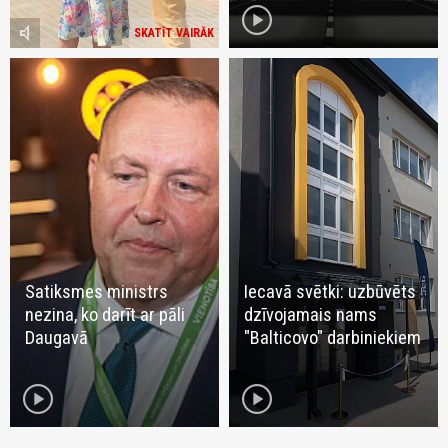
play_circle
volume_mute
SKATĪT VAIRĀK
Satiksmes ministrs
Iecavā svētki: uzbūvēts
nezina, ko darīt ar pāli
dzīvojamais nams
Daugavā
"Balticovo" darbiniekiem
play_circle
play_circle