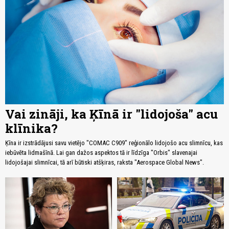
Vai zināji, ka Ķīnā ir "lidojoša" acu
klīnika?
Ķīna ir izstrādājusi savu vietējo "COMAC C909" reģionālo lidojošo acu slimnīcu, kas
iebūvēta lidmašīnā. Lai gan dažos aspektos tā ir līdzīga "Orbis" slavenajai
lidojošajai slimnīcai, tā arī būtiski atšķiras, raksta "Aerospace Global News".