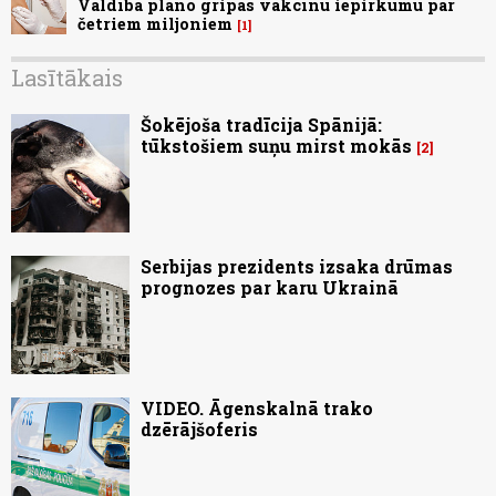
Valdība plāno gripas vakcīnu iepirkumu par
četriem miljoniem
1
Lasītākais
Šokējoša tradīcija Spānijā:
tūkstošiem suņu mirst mokās
2
Serbijas prezidents izsaka drūmas
prognozes par karu Ukrainā
VIDEO. Āgenskalnā trako
dzērājšoferis