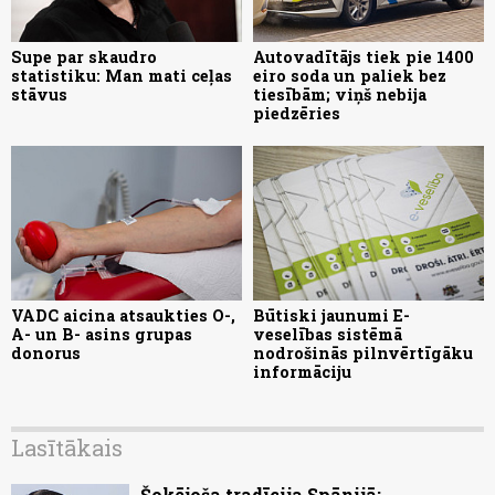
Supe par skaudro
Autovadītājs tiek pie 1400
statistiku: Man mati ceļas
eiro soda un paliek bez
stāvus
tiesībām; viņš nebija
piedzēries
VADC aicina atsaukties O-,
Būtiski jaunumi E-
A- un B- asins grupas
veselības sistēmā
donorus
nodrošinās pilnvērtīgāku
informāciju
Lasītākais
Šokējoša tradīcija Spānijā: