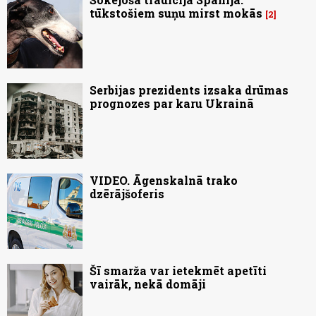
tūkstošiem suņu mirst mokās
2
Serbijas prezidents izsaka drūmas
prognozes par karu Ukrainā
VIDEO. Āgenskalnā trako
dzērājšoferis
Šī smarža var ietekmēt apetīti
vairāk, nekā domāji