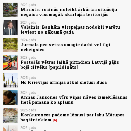
2023.gads
Ministrs rosinās noteikt ārkārtas situāciju
negaisa vissmagāk skartajās teritorijās
2024.gads
Valainis: Bankām virspeļņas nodokli varētu
ieviest no nākamā gada
2024.gads
Jūrmalā pēc vētras smagie darbi vēl ilgi
nebeigsies
2023.gads
Postošās vētras laikā pirmdien Latvijā gājis
bojā cilvēks [papildināts]
2025.gads
No Krievijas armijas atkal cietusi Buča
2024.gads
Annas Jansones vīrs viņas nāves izmeklēšanas
lietā pamana ko aplamu
2025.gads
Konkurences padome lēmusi par labu Mārupes
bagātniekiem
6
2023.gads