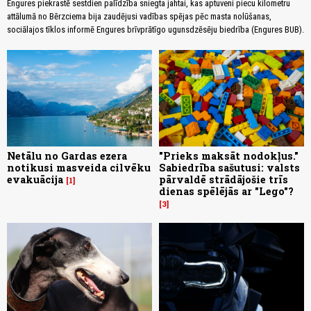
Engures piekrastē sestdien palīdzība sniegta jahtai, kas aptuveni piecu kilometru
attālumā no Bērzciema bija zaudējusi vadības spējas pēc masta nolūšanas,
sociālajos tīklos informē Engures brīvprātīgo ugunsdzēsēju biedrība (Engures BUB).
Netālu no Gardas ezera
"Prieks maksāt nodokļus."
notikusi masveida cilvēku
Sabiedrība sašutusi: valsts
evakuācija
pārvaldē strādājošie trīs
1
dienas spēlējās ar "Lego"?
3