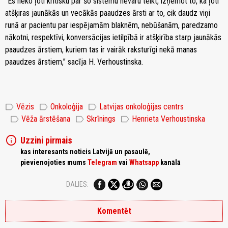
“Es neko ļoti kritisku par šo sistēmu nevaru teikt, izņemot to, ka ļoti
atšķiras jaunākās un vecākās paaudzes ārsti ar to, cik daudz viņi
runā ar pacientu par iespējamām blaknēm, nebūšanām, paredzamo
nākotni, respektīvi, konversācijas ietilpībā ir atšķirība starp jaunākās
paaudzes ārstiem, kuriem tas ir vairāk raksturīgi nekā manas
paaudzes ārstiem,” sacīja H. Verhoustinska.
label
label
label
Vēzis
Onkoloģija
Latvijas onkoloģijas centrs
label
label
label
Vēža ārstēšana
Skrīnings
Henrieta Verhoustinska
info
Uzzini pirmais
kas interesants noticis Latvijā un pasaulē,
pievienojoties mums
Telegram
vai
Whatsapp
kanālā
DALIES:
Komentēt