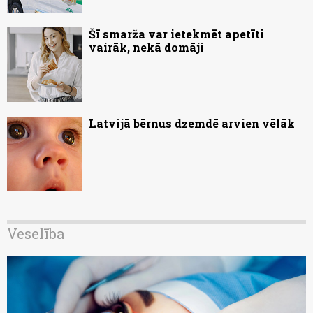
Šī smarža var ietekmēt apetīti
vairāk, nekā domāji
Latvijā bērnus dzemdē arvien vēlāk
Veselība