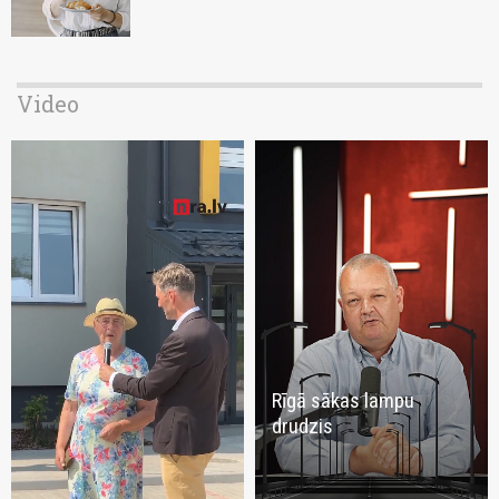
Video
Rīgā sākas lampu
drudzis