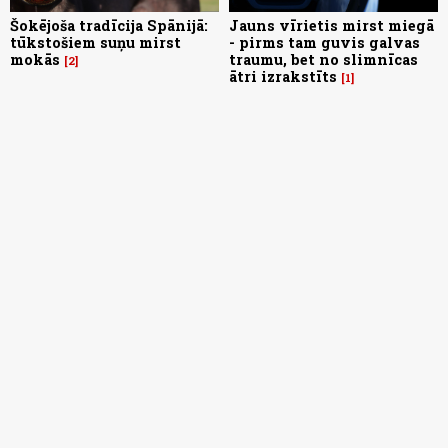
Šokējoša tradīcija Spānijā:
Jauns vīrietis mirst miegā
tūkstošiem suņu mirst
- pirms tam guvis galvas
mokās
traumu, bet no slimnīcas
2
ātri izrakstīts
1