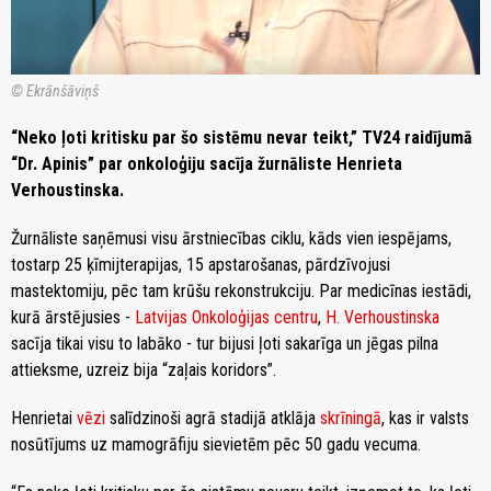
© Ekrānšāviņš
“Neko ļoti kritisku par šo sistēmu nevar teikt,” TV24 raidījumā
“Dr. Apinis” par onkoloģiju sacīja žurnāliste Henrieta
Verhoustinska.
Žurnāliste saņēmusi visu ārstniecības ciklu, kāds vien iespējams,
tostarp 25 ķīmijterapijas, 15 apstarošanas, pārdzīvojusi
mastektomiju, pēc tam krūšu rekonstrukciju. Par medicīnas iestādi,
kurā ārstējusies -
Latvijas Onkoloģijas centru
,
H. Verhoustinska
sacīja tikai visu to labāko - tur bijusi ļoti sakarīga un jēgas pilna
attieksme, uzreiz bija “zaļais koridors”.
Henrietai
vēzi
salīdzinoši agrā stadijā atklāja
skrīningā
, kas ir valsts
nosūtījums uz mamogrāfiju sievietēm pēc 50 gadu vecuma.