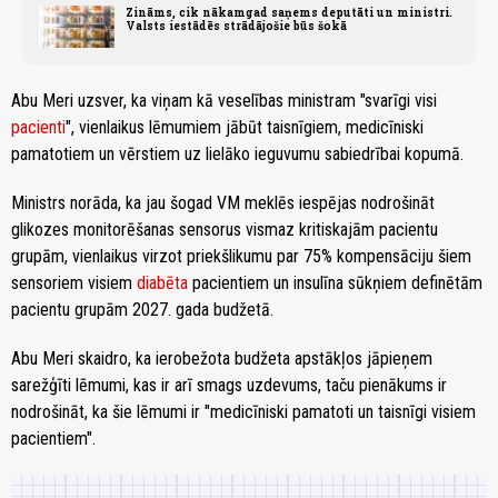
Zināms, cik nākamgad saņems deputāti un ministri.
Valsts iestādēs strādājošie būs šokā
Abu Meri uzsver, ka viņam kā veselības ministram "svarīgi visi
pacienti
", vienlaikus lēmumiem jābūt taisnīgiem, medicīniski
pamatotiem un vērstiem uz lielāko ieguvumu sabiedrībai kopumā.
Ministrs norāda, ka jau šogad VM meklēs iespējas nodrošināt
glikozes monitorēšanas sensorus vismaz kritiskajām pacientu
grupām, vienlaikus virzot priekšlikumu par 75% kompensāciju šiem
sensoriem visiem
diabēta
pacientiem un insulīna sūkņiem definētām
pacientu grupām 2027. gada budžetā.
Abu Meri skaidro, ka ierobežota budžeta apstākļos jāpieņem
sarežģīti lēmumi, kas ir arī smags uzdevums, taču pienākums ir
nodrošināt, ka šie lēmumi ir "medicīniski pamatoti un taisnīgi visiem
pacientiem".