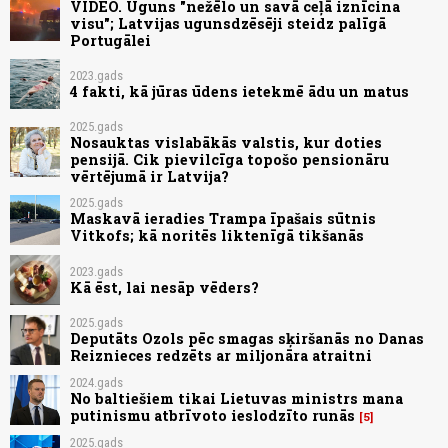
VIDEO. Uguns "nežēlo un savā ceļā iznīcina
visu"; Latvijas ugunsdzēsēji steidz palīgā
Portugālei
2023.gads
4 fakti, kā jūras ūdens ietekmē ādu un matus
2025.gads
Nosauktas vislabākās valstis, kur doties
pensijā. Cik pievilcīga topošo pensionāru
vērtējumā ir Latvija?
2025.gads
Maskavā ieradies Trampa īpašais sūtnis
Vitkofs; kā noritēs liktenīgā tikšanās
2023.gads
Kā ēst, lai nesāp vēders?
2025.gads
Deputāts Ozols pēc smagas sķiršanās no Danas
Reiznieces redzēts ar miljonāra atraitni
2024.gads
No baltiešiem tikai Lietuvas ministrs mana
putinismu atbrīvoto ieslodzīto runās
5
2025.gads