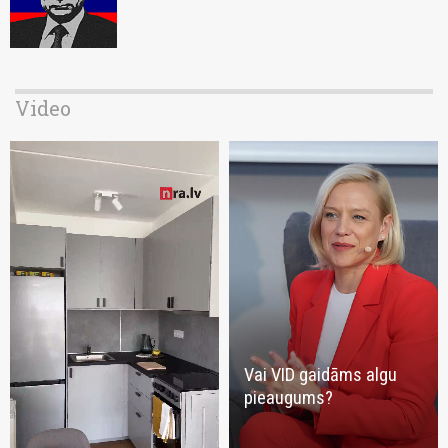
Video
Vai VID gaidāms algu
pieaugums?