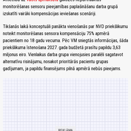
monitorēšanas sensoru pieejamības paplašināšanu darba grupā
izskatīti vairāki kompensācijas ieviešanas scenāriji.
Tikšanās laikā konceptuāli panākta vienošanās par NVD priekšlikumu
noteikt monitorēšanas sensora kompensāciju 75% apmērā
pacientiem no 18 gadu vecuma. Pēc VM sniegtās informācijas, šāda
priekšlikuma īstenošana 2027. gada budžetā prasītu papildu 3,63
miljonus eiro. Vienlaikus darba grupa vienojusies paralēli sagatavot
alternatīvu risinājumu, nosakot prioritārās pacientu grupas
gadījumam, ja papildu finansējums pilnā apmērā nebūs pieejams.