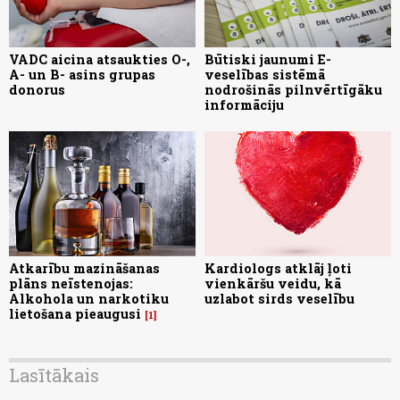
VADC aicina atsaukties O-,
Būtiski jaunumi E-
A- un B- asins grupas
veselības sistēmā
donorus
nodrošinās pilnvērtīgāku
informāciju
Atkarību mazināšanas
Kardiologs atklāj ļoti
plāns neīstenojas:
vienkāršu veidu, kā
Alkohola un narkotiku
uzlabot sirds veselību
lietošana pieaugusi
1
Lasītākais