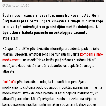
© Ģirts Ozoliņš / F64
Šodien pēc tikšanās ar veselības ministru Hosamu Abu Meri
(JV) Valsts prezidents Edgars Rinkēvičs aicinājis ministru kopā
ar nozari pārstāvošajām organizācijām meklēt risinājumu 1.
tipa cukura diabēta pacientu un onkoloģijas pacientu
atbalstam.
Kā aģentūru LETA pēc tikšanās informēja prezidenta padomnieks
Mārtiņš Drēģeris, amatpersonas pārrunājušas valsts
kompensējamo
medikamentu
un medicīnisko ierīču piešķiršanas sistēmu, kā arī
iespējas uzlabot sistēmas pārredzamību un paplašināt sniegto
atbalstu.
Rinkēvičs
pēc tikšanās paudis, ka kopumā kompensējamo
medikamentu sistēmā pēdējos gados ir veiktas pārmaiņas - mainīta
medikamentu izrakstīšanas kārtība, ir rasti papildu instrumenti, kā
atbalstīt pacientus, kā arī piešķirtais valsts budžeta finansējums
kompensējamo medikamentu izmaksu segšanai ir būtiski audzis.