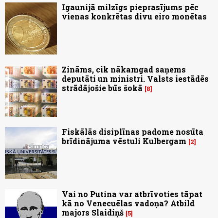
Igaunijā milzīgs pieprasījums pēc
vienas konkrētas divu eiro monētas
Zināms, cik nākamgad saņems
deputāti un ministri. Valsts iestādēs
strādājošie būs šokā
8
Fiskālās disiplīnas padome nosūta
brīdinājuma vēstuli Kulbergam
2
Vai no Putina var atbrīvoties tāpat
kā no Venecuēlas vadoņa? Atbild
majors Slaidiņš
5