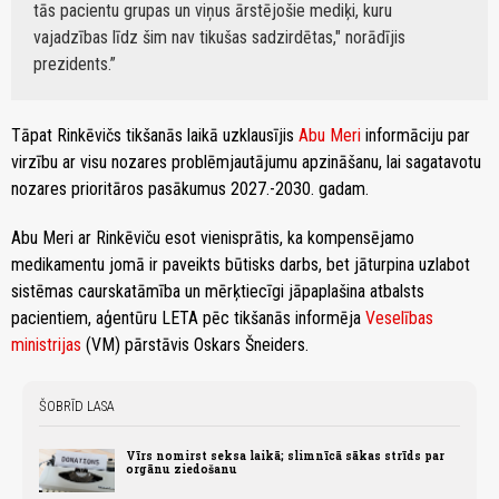
tās pacientu grupas un viņus ārstējošie mediķi, kuru
vajadzības līdz šim nav tikušas sadzirdētas," norādījis
prezidents.
Tāpat Rinkēvičs tikšanās laikā uzklausījis
Abu Meri
informāciju par
virzību ar visu nozares problēmjautājumu apzināšanu, lai sagatavotu
nozares prioritāros pasākumus 2027.-2030. gadam.
Abu Meri ar Rinkēviču esot vienisprātis, ka kompensējamo
medikamentu jomā ir paveikts būtisks darbs, bet jāturpina uzlabot
sistēmas caurskatāmība un mērķtiecīgi jāpaplašina atbalsts
pacientiem, aģentūru LETA pēc tikšanās informēja
Veselības
ministrijas
(VM) pārstāvis Oskars Šneiders.
ŠOBRĪD LASA
Vīrs nomirst seksa laikā; slimnīcā sākas strīds par
orgānu ziedošanu