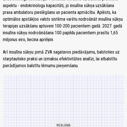
aspektu - endokrinologu kapacitāti, jo insulīna sūkņa uzsākšana
prasa ambulatoru pieslēgšanu un pacienta apmācību. Aplēsts, ka
optimālos apstākļos valsts sistēma varētu nodrošināt insulīna sūkņu
terapijas uzsākšanu aptuveni 100-200 pacientiem gadā. 2027. gadā
insulīna sūkņu nodrošināšana 100 papildu pacientiem prasītu 1,65
miljonus eiro, liecina aprēķini.
Arī insulīna sūkņu jomā ZVA sagatavos piedāvājumu, balstoties uz
starptautisko praksi un izmaksu efektivitātes analīzi, lai atbalstītu
pierādījumos balstītu lēmumu pieņemšanu.