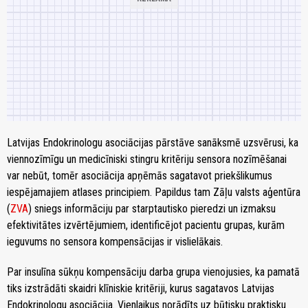
Latvijas Endokrinologu asociācijas pārstāve sanāksmē uzsvērusi, ka
viennozīmīgu un medicīniski stingru kritēriju sensora nozīmēšanai
var nebūt, tomēr asociācija apņēmās sagatavot priekšlikumus
iespējamajiem atlases principiem. Papildus tam Zāļu valsts aģentūra
(
ZVA
) sniegs informāciju par starptautisko pieredzi un izmaksu
efektivitātes izvērtējumiem, identificējot pacientu grupas, kurām
ieguvums no sensora kompensācijas ir vislielākais.
Par insulīna sūkņu kompensāciju darba grupa vienojusies, ka pamatā
tiks izstrādāti skaidri klīniskie kritēriji, kurus sagatavos Latvijas
Endokrinologu asociācija. Vienlaikus norādīts uz būtisku praktisku