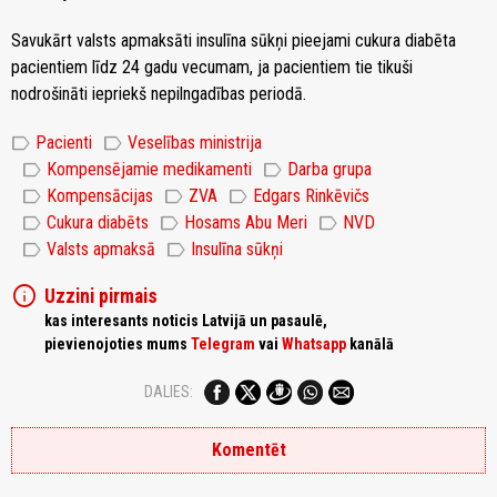
Savukārt valsts apmaksāti insulīna sūkņi pieejami cukura diabēta
pacientiem līdz 24 gadu vecumam, ja pacientiem tie tikuši
nodrošināti iepriekš nepilngadības periodā.
label
label
Pacienti
Veselības ministrija
label
label
Kompensējamie medikamenti
Darba grupa
label
label
label
Kompensācijas
ZVA
Edgars Rinkēvičs
label
label
label
Cukura diabēts
Hosams Abu Meri
NVD
label
label
Valsts apmaksā
Insulīna sūkņi
info
Uzzini pirmais
kas interesants noticis Latvijā un pasaulē,
pievienojoties mums
Telegram
vai
Whatsapp
kanālā
DALIES:
Komentēt