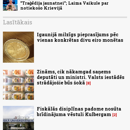
"Traģēdija jaunatnei"; Laima Vaikule par
notiekošo Krievijā
Lasītākais
Igaunijā milzīgs pieprasījums pēc
vienas konkrētas divu eiro monētas
Zināms, cik nākamgad saņems
deputāti un ministri. Valsts iestādēs
strādājošie būs šokā
8
Fiskālās disiplīnas padome nosūta
brīdinājuma vēstuli Kulbergam
2