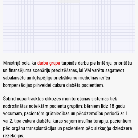
Ministrijā sola, ka
darba grupa
turpinās darbu pie kritēriju, prioritāšu
un finansējuma scenāriju precizēšanas, lai VM varētu sagatavot
sabalansētu un ilgtspējīgu priekšlikumu medicīnas ierīču
kompensācijas pilnveidei cukura diabēta pacientiem.
Šobrīd nepārtrauktās glikozes monitorēšanas sistēmas tiek
nodrošinātas noteiktām pacientu grupām: bērniem līdz 18 gadu
vecumam, pacientēm grūtniecības un pēcdzemdību periodā ar 1.
vai 2. tipa cukura diabētu, kuras saņem insulīna terapiju, pacientiem
pēc orgānu transplantācijas un pacientiem pēc aizkuņģa dziedzera
rezekcijas.