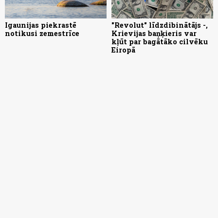
Igaunijas piekrastē
"Revolut" līdzdibinātājs -,
notikusi zemestrīce
Krievijas baņķieris var
kļūt par bagātāko cilvēku
Eiropā