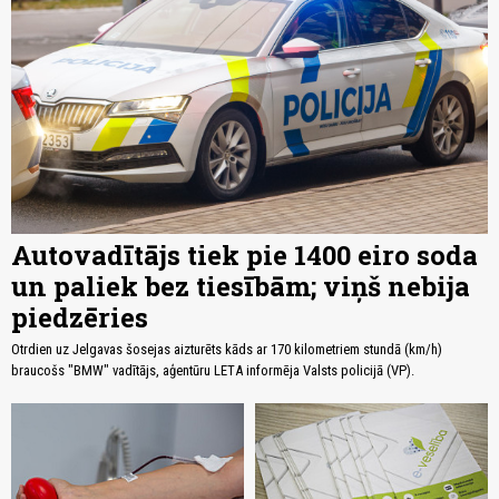
Autovadītājs tiek pie 1400 eiro soda
un paliek bez tiesībām; viņš nebija
piedzēries
Otrdien uz Jelgavas šosejas aizturēts kāds ar 170 kilometriem stundā (km/h)
braucošs "BMW" vadītājs, aģentūru LETA informēja Valsts policijā (VP).