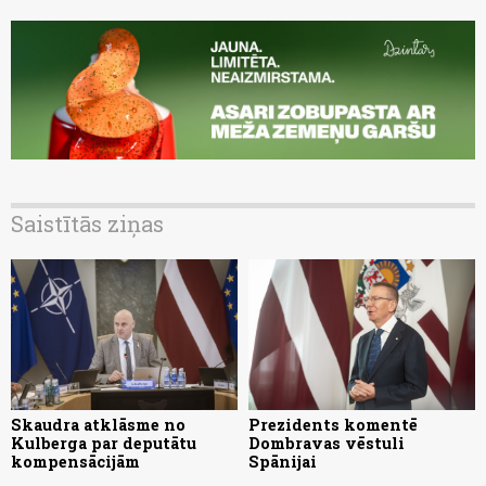
Saistītās ziņas
Skaudra atklāsme no
Prezidents komentē
Kulberga par deputātu
Dombravas vēstuli
kompensācijām
Spānijai