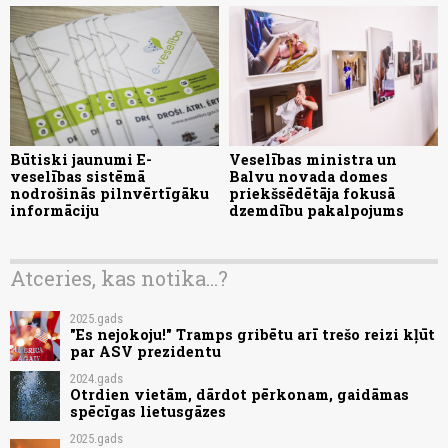
Būtiski jaunumi E-
Veselības ministra un
veselības sistēmā
Balvu novada domes
nodrošinās pilnvērtīgāku
priekšsēdētāja fokusā
informāciju
dzemdību pakalpojums
Atceries, kas notika...?
2025.gads
"Es nejokoju!" Tramps gribētu arī trešo reizi kļūt
par ASV prezidentu
2024.gads
Otrdien vietām, dārdot pērkonam, gaidāmas
spēcīgas lietusgāzes
2025.gads