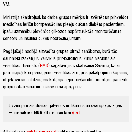
VM.
Ministrija skaidrojusi, ka darba grupas mērķis ir izvērtēt un pilnveidot
medicīnas ierīču kompensācijas pieeju cukura diabēta pacientiem,
īpašu uzmanību pievēršot glikozes nepārtrauktās monitorēšanas
sensoru un insulīna sūkņu nodrošinājumam.
Pagājušajā nedēļā aizvadīta grupas pirmā sanāksme, kurā tās
dalībnieki izskatījuši vairākus priekšlikumus, kurus Nacionālais
veselības dienests (
NVD
) sagatavojis izskatīšanai Saeimā, kā arī
pārrunājuši kompensējamo veselības aprūpes pakalpojumu kopumu,
objektīvu un salīdzināmu kritēriju nepieciešamību prioritāro pacientu
grupu noteikšanai un finansējuma aprēķinus.
Uzzini pirmais dienas galvenos notikumus un svarīgākās ziņas
—
piesakies NRA rīta e-pastam
šeit
Attiecībā uz
valsts apmaksātu
glikozes nepārtrauktās