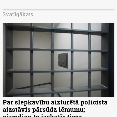
Svarīgākais
Par slepkavību aizturētā policista
aizstāvis pārsūdz lēmumu;
pirmdien to izskatīs tiesa