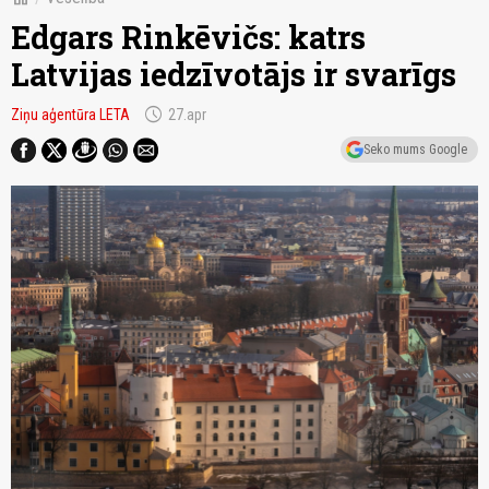
Edgars Rinkēvičs: katrs
Latvijas iedzīvotājs ir svarīgs
schedule
Ziņu aģentūra LETA
27.apr
Seko mums Google