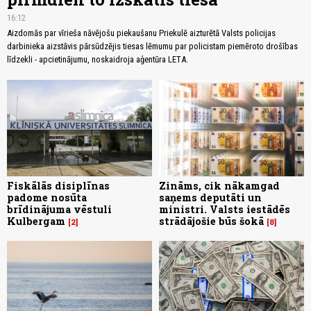
16:12
Aizdomās par vīrieša nāvējošu piekaušanu Priekulē aizturētā Valsts policijas
darbinieka aizstāvis pārsūdzējis tiesas lēmumu par policistam piemēroto drošības
līdzekli - apcietinājumu, noskaidroja aģentūra LETA.
Fiskālās disiplīnas
Zināms, cik nākamgad
padome nosūta
saņems deputāti un
brīdinājuma vēstuli
ministri. Valsts iestādēs
Kulbergam
strādājošie būs šokā
2
8