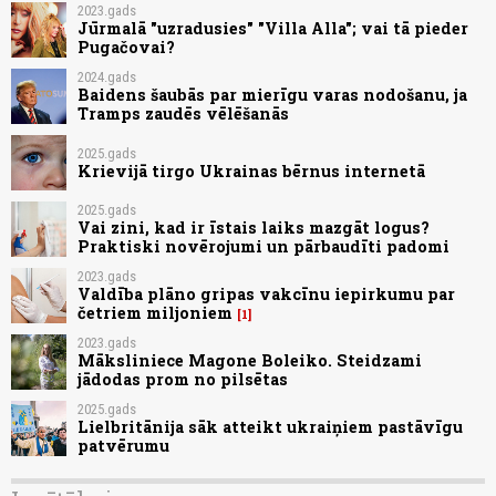
2023.gads
Jūrmalā "uzradusies" "Villa Alla"; vai tā pieder
Pugačovai?
2024.gads
Baidens šaubās par mierīgu varas nodošanu, ja
Tramps zaudēs vēlēšanās
2025.gads
Krievijā tirgo Ukrainas bērnus internetā
2025.gads
Vai zini, kad ir īstais laiks mazgāt logus?
Praktiski novērojumi un pārbaudīti padomi
2023.gads
Valdība plāno gripas vakcīnu iepirkumu par
četriem miljoniem
1
2023.gads
Māksliniece Magone Boleiko. Steidzami
jādodas prom no pilsētas
2025.gads
Lielbritānija sāk atteikt ukraiņiem pastāvīgu
patvērumu