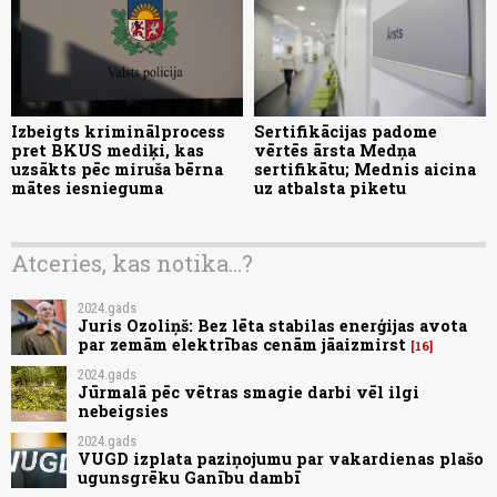
Izbeigts kriminālprocess
Sertifikācijas padome
pret BKUS mediķi, kas
vērtēs ārsta Medņa
uzsākts pēc miruša bērna
sertifikātu; Mednis aicina
mātes iesnieguma
uz atbalsta piketu
Atceries, kas notika...?
2024.gads
Juris Ozoliņš: Bez lēta stabilas enerģijas avota
par zemām elektrības cenām jāaizmirst
16
2024.gads
Jūrmalā pēc vētras smagie darbi vēl ilgi
nebeigsies
2024.gads
VUGD izplata paziņojumu par vakardienas plašo
ugunsgrēku Ganību dambī