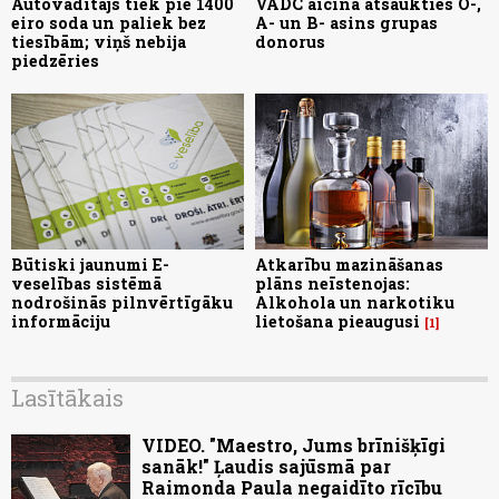
Autovadītājs tiek pie 1400
VADC aicina atsaukties O-,
eiro soda un paliek bez
A- un B- asins grupas
tiesībām; viņš nebija
donorus
piedzēries
Būtiski jaunumi E-
Atkarību mazināšanas
veselības sistēmā
plāns neīstenojas:
nodrošinās pilnvērtīgāku
Alkohola un narkotiku
informāciju
lietošana pieaugusi
1
Lasītākais
VIDEO. "Maestro, Jums brīnišķīgi
sanāk!" Ļaudis sajūsmā par
Raimonda Paula negaidīto rīcību