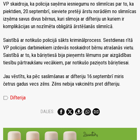
VP skaidroja, ka policija saņēma iesniegumu no slimnīcas par to, ka
piektdien, 20.septembrī, sieviete pretēji ārstu norādēm no slimnīcas
izņēma savus divus bērnus, kuri slimoja ar difteriju un kuriem ir
komplikācijas un nozīmēta obligātā ārstēšanās slimnīcā.
Saistībā ar notikušo policijā sākts kriminālprocess. Sestdienas rītā
VP policijas darbiniekiem izdevās noskaidrot bērnu atrašanās vietu.
Saistībā ar to, ka bāriņtiesā bija pieņemts lēmums par aizgādības
tiesību pārtraukšanu vecākiem, par notikušo paziņots bāriņtiesai.
Jau vēstīts, ka pēc saslimšanas ar difteriju 16.septembrī miris
četrus gadus vecs zēns. Zēns nebija vakcinēts pret difteriju.
label
Difterija
DALIES: