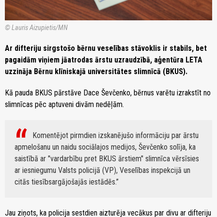
© Lauris Aizupietis/MN
Ar difteriju sirgstošo bērnu veselības stāvoklis ir stabils, bet
pagaidām viņiem jāatrodas ārstu uzraudzībā, aģentūra LETA
uzzināja Bērnu klīniskajā universitātes slimnīcā (BKUS).
Kā pauda BKUS pārstāve Dace Ševčenko, bērnus varētu izrakstīt no
slimnīcas pēc aptuveni divām nedēļām.
Komentējot pirmdien izskanējušo informāciju par ārstu
apmelošanu un naidu sociālajos medijos, Ševčenko solīja, ka
saistībā ar "vardarbību pret BKUS ārstiem" slimnīca vērsīsies
ar iesniegumu Valsts policijā (VP), Veselības inspekcijā un
citās tiesībsargājošajās iestādēs.
Jau ziņots, ka policija sestdien aizturēja vecākus par divu ar difteriju