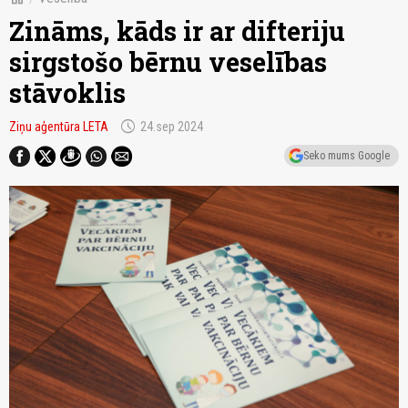
Zināms, kāds ir ar difteriju
sirgstošo bērnu veselības
stāvoklis
schedule
Ziņu aģentūra LETA
24.sep 2024
Seko mums Google