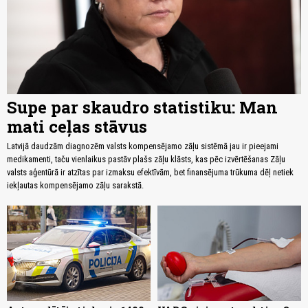
Supe par skaudro statistiku: Man
mati ceļas stāvus
Latvijā daudzām diagnozēm valsts kompensējamo zāļu sistēmā jau ir pieejami
medikamenti, taču vienlaikus pastāv plašs zāļu klāsts, kas pēc izvērtēšanas Zāļu
valsts aģentūrā ir atzītas par izmaksu efektīvām, bet finansējuma trūkuma dēļ netiek
iekļautas kompensējamo zāļu sarakstā.