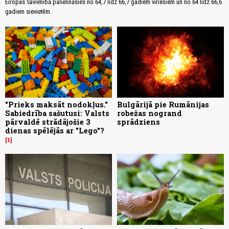
Eiropas Savienībā palielināsies no 64,7 līdz 66,7 gadiem vīriešiem un no 64 līdz 66,6
gadiem sievietēm.
"Prieks maksāt nodokļus."
Bulgārijā pie Rumānijas
Sabiedrība sašutusi: Valsts
robežas nogrand
pārvaldē strādājošie 3
sprādziens
dienas spēlējās ar "Lego"?
1