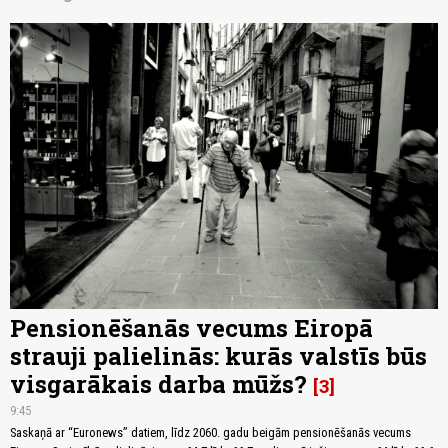
Pensionēšanās vecums Eiropā
strauji palielinās: kurās valstīs būs
visgarākais darba mūžs?
3
9:45
Saskaņā ar “Euronews” datiem, līdz 2060. gadu beigām pensionēšanās vecums