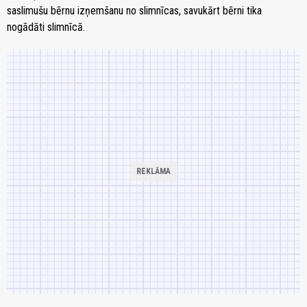
saslimušu bērnu izņemšanu no slimnīcas, savukārt bērni tika
nogādāti slimnīcā.