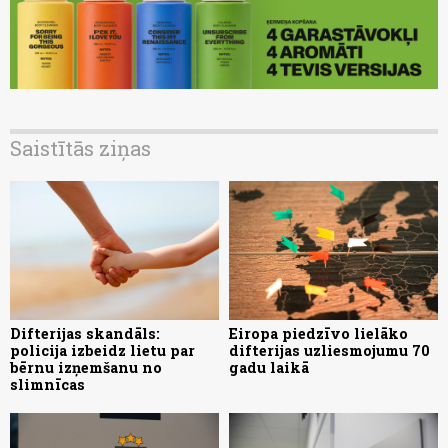
Saistītās ziņas
Difterijas skandāls:
Eiropa piedzīvo lielāko
policija izbeidz lietu par
difterijas uzliesmojumu 70
bērnu izņemšanu no
gadu laikā
slimnīcas