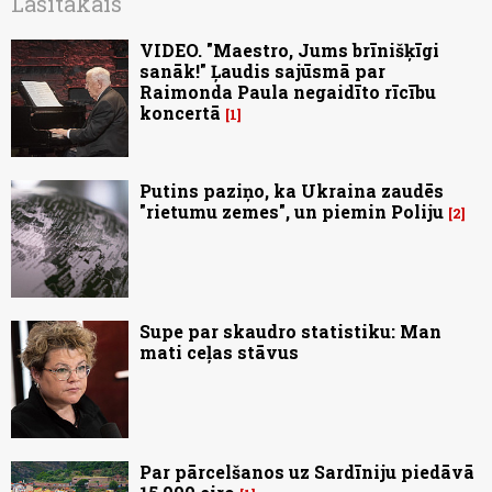
Lasītākais
VIDEO. "Maestro, Jums brīnišķīgi
sanāk!" Ļaudis sajūsmā par
Raimonda Paula negaidīto rīcību
koncertā
1
Putins paziņo, ka Ukraina zaudēs
"rietumu zemes", un piemin Poliju
2
Supe par skaudro statistiku: Man
mati ceļas stāvus
Par pārcelšanos uz Sardīniju piedāvā