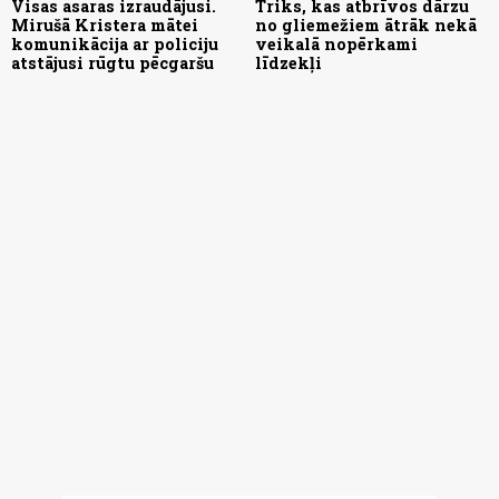
Visas asaras izraudājusi.
Triks, kas atbrīvos dārzu
Mirušā Kristera mātei
no gliemežiem ātrāk nekā
komunikācija ar policiju
veikalā nopērkami
atstājusi rūgtu pēcgaršu
līdzekļi