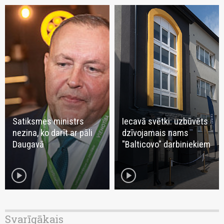
Satiksmes ministrs
Iecavā svētki: uzbūvēts
nezina, ko darīt ar pāli
dzīvojamais nams
Daugavā
"Balticovo" darbiniekiem
play_circle
play_circle
Svarīgākais