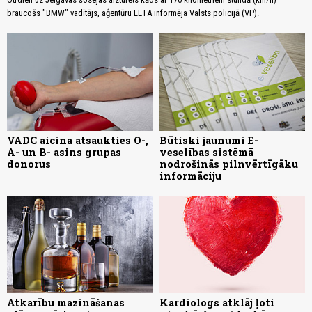
braucošs "BMW" vadītājs, aģentūru LETA informēja Valsts policijā (VP).
VADC aicina atsaukties O-,
Būtiski jaunumi E-
A- un B- asins grupas
veselības sistēmā
donorus
nodrošinās pilnvērtīgāku
informāciju
Atkarību mazināšanas
Kardiologs atklāj ļoti