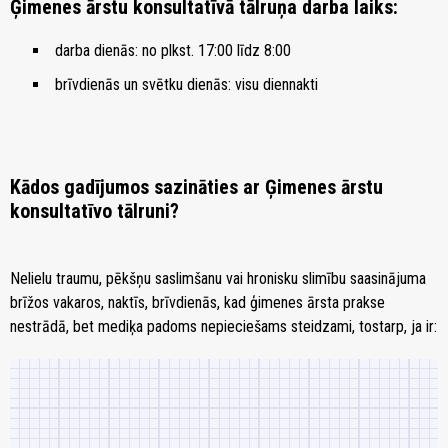
Ģimenes ārstu konsultatīvā tālruņa darba laiks:
darba dienās: no plkst. 17:00 līdz 8:00
brīvdienās un svētku dienās: visu diennakti
Kādos gadījumos sazināties ar Ģimenes ārstu
konsultatīvo tālruni?
Nelielu traumu, pēkšņu saslimšanu vai hronisku slimību saasinājuma
brīžos vakaros, naktīs, brīvdienās, kad ģimenes ārsta prakse
nestrādā, bet mediķa padoms nepieciešams steidzami, tostarp, ja ir: