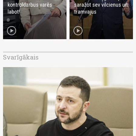
kontroldarbus varēs
saražot sev vilcienus un
labot!
tramvajus
play_circle
play_circle
Svarīgākais