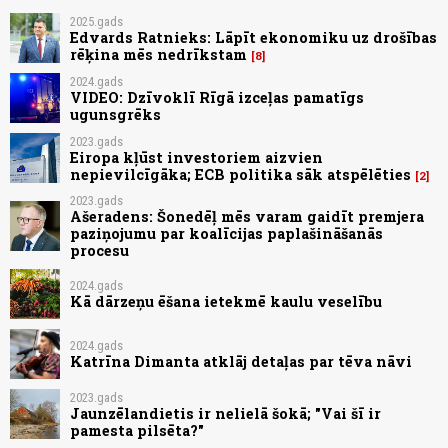
2025.gads
Edvards Ratnieks: Lāpīt ekonomiku uz drošības
rēķina mēs nedrīkstam
8
2024.gads
VIDEO: Dzīvoklī Rīgā izceļas pamatīgs
ugunsgrēks
2023.gads
Eiropa kļūst investoriem aizvien
nepievilcīgāka; ECB politika sāk atspēlēties
2
2023.gads
Ašeradens: Šonedēļ mēs varam gaidīt premjera
paziņojumu par koalīcijas paplašināšanās
procesu
2024.gads
Kā dārzeņu ēšana ietekmē kaulu veselību
2024.gads
Katrīna Dimanta atklāj detaļas par tēva nāvi
2023.gads
Jaunzēlandietis ir nelielā šokā; "Vai šī ir
pamesta pilsēta?"