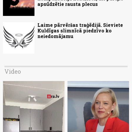
apsūdzētie rausta plecus
Laime pārvēršas traģēdijā. Sieviete
Kuldīgas slimnīcā piedzīvo ko
neiedomājamu
Video