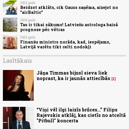
2025.gads
Beidzot atklāts, cik Gauss saņēma, aizejot no
"airBaltic"
2024.gads
Tas ir tikai sākums! Latviešu astrologa baisā
prognoze pēc vētras
2023.gads
Finanšu ministrs norāda, kad, iespējams,
Latvijā varētu tikt celti nodokļi
Lasītākais
Jāņa Timmas bijusī sieva liek
noprast, ka ir jaunās attiecībās
1
“Viņi vēl ilgi laizīs brūces...” Filips
Rajevskis atklāj, kas cietīs no atceltā
"Pitbull" koncerta