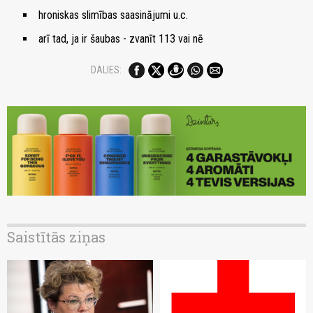
hroniskas slimības saasinājumi u.c.
arī tad, ja ir šaubas - zvanīt 113 vai nē
DALIES:
Saistītās ziņas