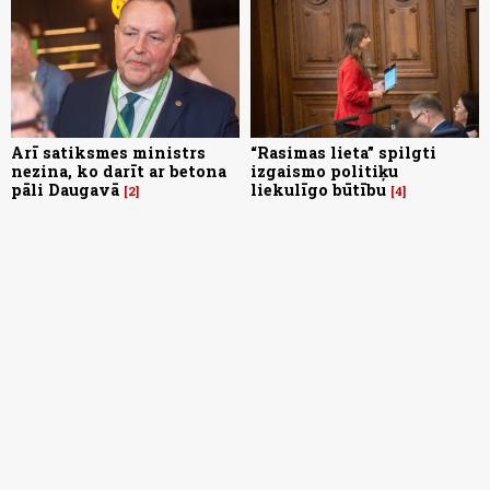
Arī satiksmes ministrs
“Rasimas lieta” spilgti
nezina, ko darīt ar betona
izgaismo politiķu
pāli Daugavā
liekulīgo būtību
2
4