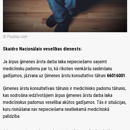
© Pixabay.com
Skaidro Nacionālais veselības dienests:
Ja ārpus ģimenes ārsta darba laika nepieciešams saņemt
medicīnisku padomu par to, kā rīkoties vienkāršu saslimšanu
gadījumos, jāzvana uz Ģimenes ārstu konsultatīvo tālruni
66016001
.
Ģimenes ārstu konsultatīvais tālrunis ir medicīnisko padomu tālrunis,
kas nodrošina iedzīvotājiem ārpus ģimenes ārstu darba laika
medicīniskus padomus veselībai akūtos gadījumos. Tās ir situācijas,
kuru risināšanai nav nepieciešama neatliekamā medicīniskā
palīdzība.