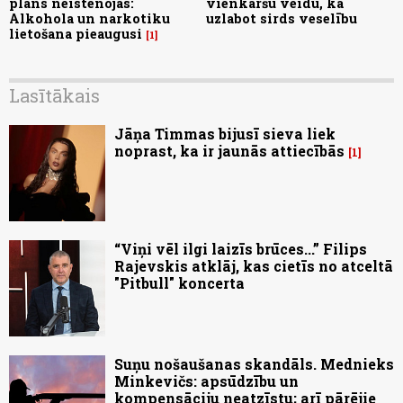
plāns neīstenojas:
vienkāršu veidu, kā
Alkohola un narkotiku
uzlabot sirds veselību
lietošana pieaugusi
1
Lasītākais
Jāņa Timmas bijusī sieva liek
noprast, ka ir jaunās attiecībās
1
“Viņi vēl ilgi laizīs brūces...” Filips
Rajevskis atklāj, kas cietīs no atceltā
"Pitbull" koncerta
Suņu nošaušanas skandāls. Mednieks
Minkevičs: apsūdzību un
kompensāciju neatzīstu; arī pārējie