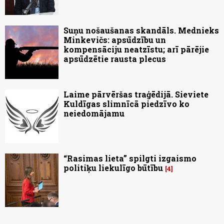
Suņu nošaušanas skandāls. Mednieks
Minkevičs: apsūdzību un
kompensāciju neatzīstu; arī pārējie
apsūdzētie rausta plecus
Laime pārvēršas traģēdijā. Sieviete
Kuldīgas slimnīcā piedzīvo ko
neiedomājamu
“Rasimas lieta” spilgti izgaismo
politiķu liekulīgo būtību
4