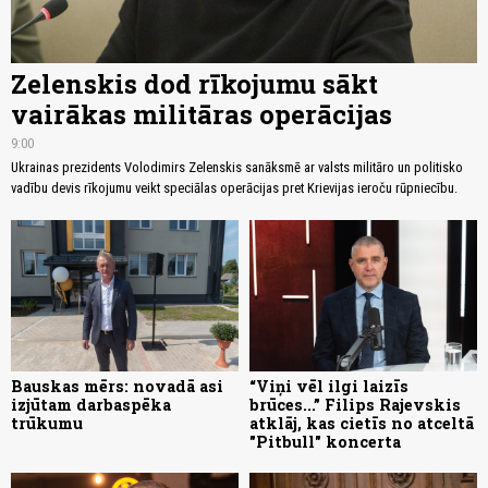
Zelenskis dod rīkojumu sākt
vairākas militāras operācijas
9:00
Ukrainas prezidents Volodimirs Zelenskis sanāksmē ar valsts militāro un politisko
vadību devis rīkojumu veikt speciālas operācijas pret Krievijas ieroču rūpniecību.
Bauskas mērs: novadā asi
“Viņi vēl ilgi laizīs
izjūtam darbaspēka
brūces...” Filips Rajevskis
trūkumu
atklāj, kas cietīs no atceltā
"Pitbull" koncerta