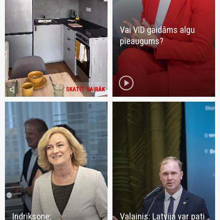
Vai VID gaidāms algu
pieaugums?
play_circle
volume_mute
SKATĪT VAIRĀK
Indriksone:
Valainis: Latvija var pati