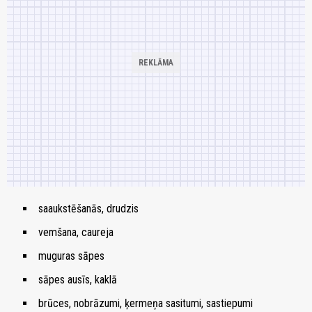
saaukstēšanās, drudzis
vemšana, caureja
muguras sāpes
sāpes ausīs, kaklā
brūces, nobrāzumi, ķermeņa sasitumi, sastiepumi