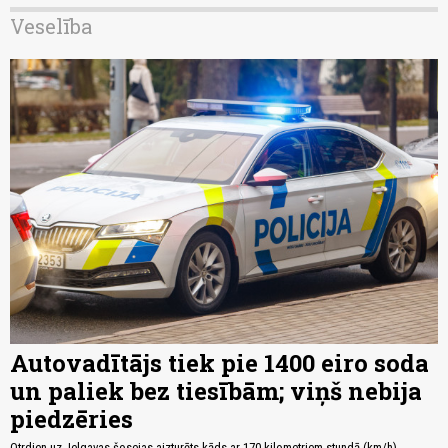
Veselība
Autovadītājs tiek pie 1400 eiro soda
un paliek bez tiesībām; viņš nebija
piedzēries
Otrdien uz Jelgavas šosejas aizturēts kāds ar 170 kilometriem stundā (km/h)