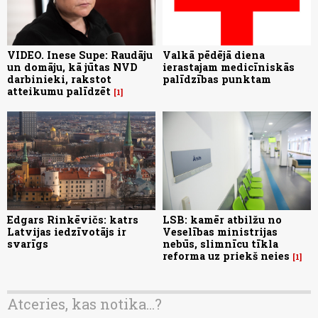
VIDEO. Inese Supe: Raudāju
Valkā pēdējā diena
un domāju, kā jūtas NVD
ierastajam medicīniskās
darbinieki, rakstot
palīdzības punktam
atteikumu palīdzēt
1
Edgars Rinkēvičs: katrs
LSB: kamēr atbilžu no
Latvijas iedzīvotājs ir
Veselības ministrijas
svarīgs
nebūs, slimnīcu tīkla
reforma uz priekš neies
1
Atceries, kas notika...?