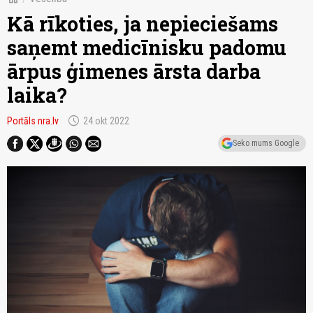
Kā rīkoties, ja nepieciešams
saņemt medicīnisku padomu
ārpus ģimenes ārsta darba
laika?
schedule
Portāls nra.lv
24.okt 2022
Seko mums Google