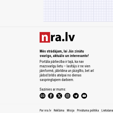
Mēs strādājam, lai Jūs zinātu
svarīgo, aktuālo un interesanto!
Portāla pārliecība ir tajā, ka nav
mazsvarīgu lietu – lasītājs ir ne vien
jāinformē, jābrīdina un jāizglīto, bet arī
jādod brīdis atelpai no dienas
saspringtajiem darbiem.
Sazinies ar mums:
Par nra.lv
Reklāma
Misija
Privātuma politika
Lietošan