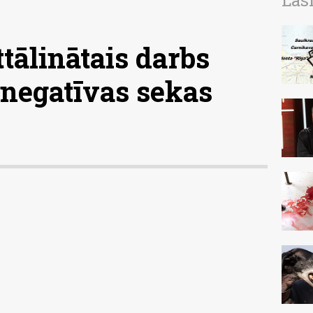
Las
ttālinātais darbs
i negatīvas sekas