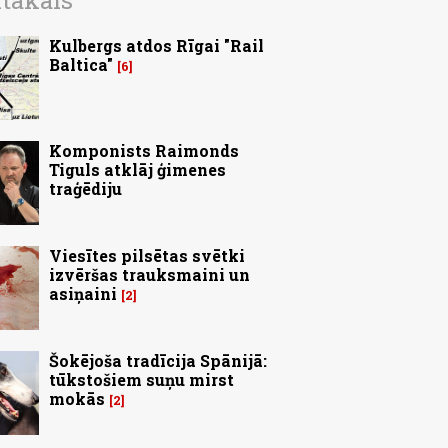
ītākais
Kulbergs atdos Rīgai "Rail
Baltica"
6
Komponists Raimonds
Tiguls atklāj ģimenes
traģēdiju
Viesītes pilsētas svētki
izvēršas trauksmaini un
asiņaini
2
Šokējoša tradīcija Spānijā:
tūkstošiem suņu mirst
mokās
2