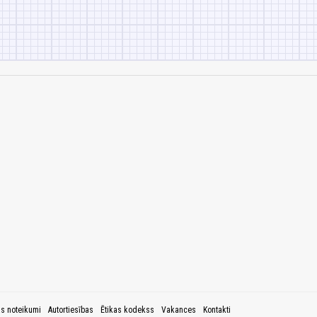
as noteikumi
Autortiesības
Ētikas kodekss
Vakances
Kontakti