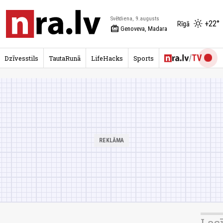
Svētdiena, 9.augusts
+22°
Rīgā
redeem
Genoveva, Madara
Dzīvesstils
TautaRunā
LifeHacks
Sports