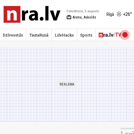
Ceturtdiena, 6.augusts
+26°
Rīgā
redeem
Aisma, Askolds
Dzīvesstils
TautaRunā
LifeHacks
Sports