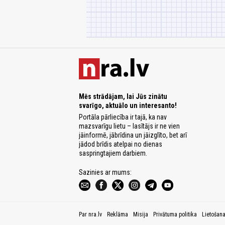
Mēs strādājam, lai Jūs zinātu
svarīgo, aktuālo un interesanto!
Portāla pārliecība ir tajā, ka nav
mazsvarīgu lietu – lasītājs ir ne vien
jāinformē, jābrīdina un jāizglīto, bet arī
jādod brīdis atelpai no dienas
saspringtajiem darbiem.
Sazinies ar mums:
Par nra.lv
Reklāma
Misija
Privātuma politika
Lietošan