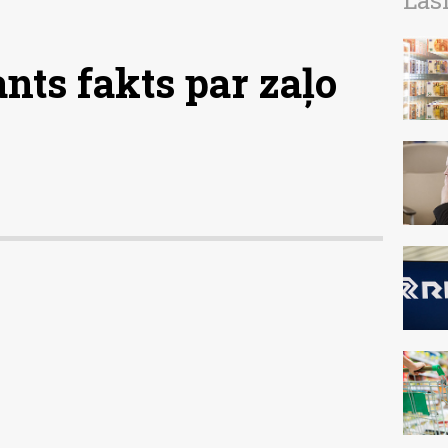
Las
ants fakts par zaļo