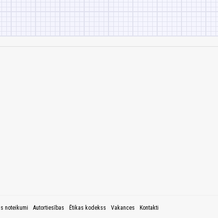
as noteikumi
Autortiesības
Ētikas kodekss
Vakances
Kontakti