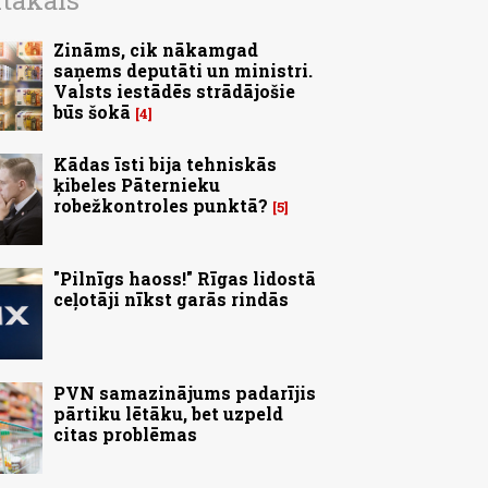
ītākais
Zināms, cik nākamgad
saņems deputāti un ministri.
Valsts iestādēs strādājošie
būs šokā
4
Kādas īsti bija tehniskās
ķibeles Pāternieku
robežkontroles punktā?
5
"Pilnīgs haoss!" Rīgas lidostā
ceļotāji nīkst garās rindās
PVN samazinājums padarījis
pārtiku lētāku, bet uzpeld
citas problēmas