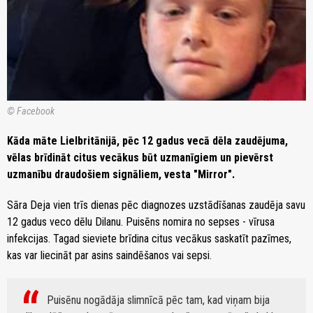
© Facebook
Kāda māte Lielbritānijā, pēc 12 gadus vecā dēla zaudējuma,
vēlas brīdināt citus vecākus būt uzmanīgiem un pievērst
uzmanību draudošiem signāliem, vesta "Mirror".
Sāra Deja vien trīs dienas pēc diagnozes uzstādīšanas zaudēja savu
12 gadus veco dēlu Dilanu. Puisēns nomira no sepses - vīrusa
infekcijas. Tagad sieviete brīdina citus vecākus saskatīt pazīmes,
kas var liecināt par asins saindēšanos vai sepsi.
Puisēnu nogādāja slimnīcā pēc tam, kad viņam bija