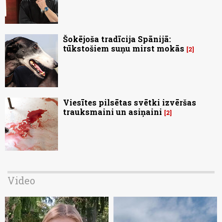
Šokējoša tradīcija Spānijā:
tūkstošiem suņu mirst mokās
2
Viesītes pilsētas svētki izvēršas
trauksmaini un asiņaini
2
Video