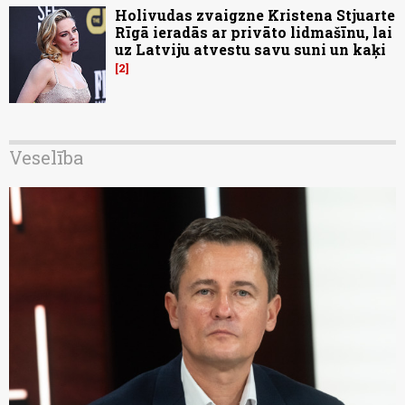
Holivudas zvaigzne Kristena Stjuarte
Rīgā ieradās ar privāto lidmašīnu, lai
uz Latviju atvestu savu suni un kaķi
2
Veselība