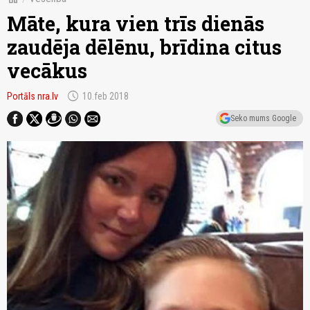
Māte, kura vien trīs dienās
zaudēja dēlēnu, brīdina citus
vecākus
schedule
Portāls nra.lv
10.feb 2018
Seko mums Google