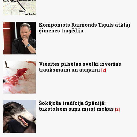
Komponists Raimonds Tiguls atklāj
ģimenes traģēdiju
Viesītes pilsētas svētki izvēršas
trauksmaini un asiņaini
2
Šokējoša tradīcija Spānijā:
tūkstošiem suņu mirst mokās
2