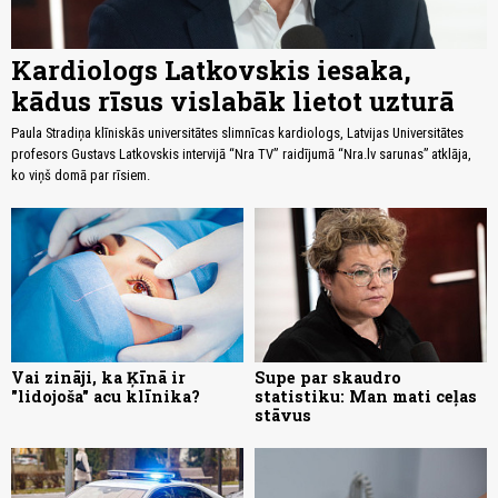
Kardiologs Latkovskis iesaka,
kādus rīsus vislabāk lietot uzturā
Paula Stradiņa klīniskās universitātes slimnīcas kardiologs, Latvijas Universitātes
profesors Gustavs Latkovskis intervijā “Nra TV” raidījumā “Nra.lv sarunas” atklāja,
ko viņš domā par rīsiem.
Vai zināji, ka Ķīnā ir
Supe par skaudro
"lidojoša" acu klīnika?
statistiku: Man mati ceļas
stāvus