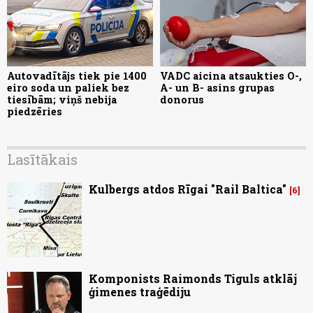
Autovadītājs tiek pie 1400
VADC aicina atsaukties O-,
eiro soda un paliek bez
A- un B- asins grupas
tiesībām; viņš nebija
donorus
piedzēries
Lasītākais
Kulbergs atdos Rīgai "Rail Baltica"
6
Komponists Raimonds Tiguls atklāj
ģimenes traģēdiju