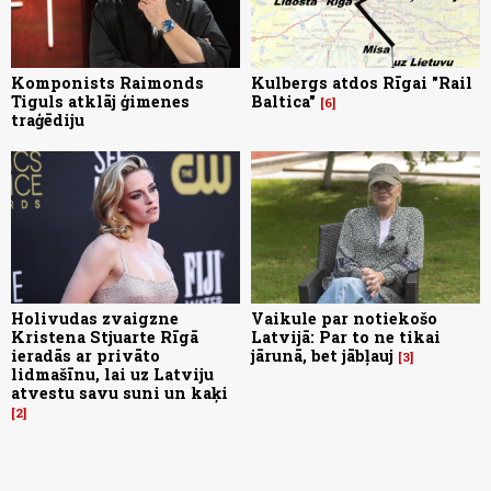
Komponists Raimonds
Kulbergs atdos Rīgai "Rail
Tiguls atklāj ģimenes
Baltica"
6
traģēdiju
Holivudas zvaigzne
Vaikule par notiekošo
Kristena Stjuarte Rīgā
Latvijā: Par to ne tikai
ieradās ar privāto
jārunā, bet jābļauj
3
lidmašīnu, lai uz Latviju
atvestu savu suni un kaķi
2