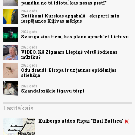
pamūku no tā idiota, kas nesas pretī"
2024.gads
Notikumi Kurskas apgabalā - eksperti min
iespējamos Kijivas mērķus
2024.gads
Svarīga ziņa tiem, kas plāno apmeklēt Lietuvu
2025.gads
VIDEO. Kā Zigmars Liepiņš vērtē šodienas
mūziku?
2025.gads
Odu draudi: Eiropa ir uz jaunas epidēmijas
sliekšņa
2023.gads
Skandalozākie līgavu tērpi
Lasītākais
Kulbergs atdos Rīgai "Rail Baltica"
6