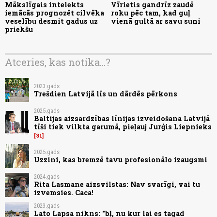
Mākslīgais intelekts
Vīrietis gandrīz zaudē
iemācās prognozēt cilvēka
roku pēc tam, kad guļ
veselību desmit gadus uz
vienā gultā ar savu suni
priekšu
Atceries, kas notika...?
2023.gads
Trešdien Latvijā līs un dārdēs pērkons
2025.gads
Baltijas aizsardzības līnijas izveidošana Latvijā
tīši tiek vilkta garumā, pieļauj Jurģis Liepnieks
31
2025.gads
Uzzini, kas bremzē tavu profesionālo izaugsmi
2024.gads
Rita Lasmane aizsvilstas: Nav svarīgi, vai tu
izvemsies. Caca!
2023.gads
Lato Lapsa nikns: "bļ, nu kur lai es tagad