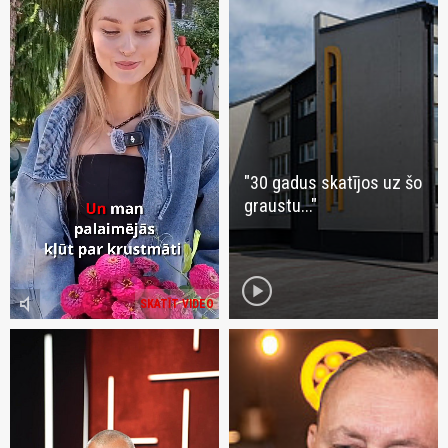
"30 gadus skatījos uz šo
graustu..."
play_circle
volume_mute
SKATĪT VIDEO