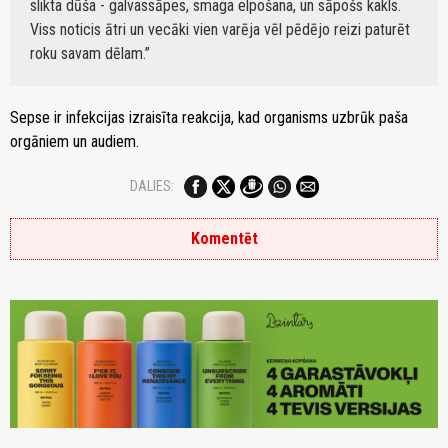
slikta dūša - galvassāpes, smaga elpošana, un sāpošs kakls.
Viss noticis ātri un vecāki vien varēja vēl pēdējo reizi paturēt
roku savam dēlam.
Sepse ir infekcijas izraisīta reakcija, kad organisms uzbrūk paša
orgāniem un audiem.
DALIES:
Komentēt