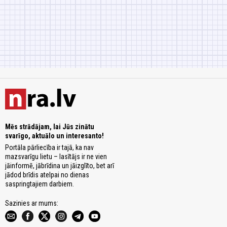
Mēs strādājam, lai Jūs zinātu
svarīgo, aktuālo un interesanto!
Portāla pārliecība ir tajā, ka nav
mazsvarīgu lietu – lasītājs ir ne vien
jāinformē, jābrīdina un jāizglīto, bet arī
jādod brīdis atelpai no dienas
saspringtajiem darbiem.
Sazinies ar mums: