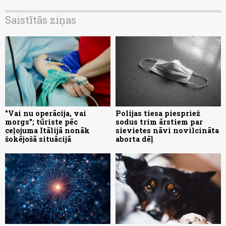
Saistītās ziņas
"Vai nu operācija, vai
Polijas tiesa piespriež
morgs"; tūriste pēc
sodus trim ārstiem par
ceļojuma Itālijā nonāk
sievietes nāvi novilcināta
šokējošā situācijā
aborta dēļ