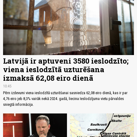
Latvijā ir aptuveni 3580 ieslodzīto;
viena ieslodzītā uzturēšana
izmaksā 62,08 eiro dienā
10:45
Pērn izdevumi viena ieslodzītā uzturēšanai sasniedza 62,08 eiro dienā, kas ir par
4,76 eiro jeb 8,3% vairāk nekā 2024. gadā, liecina Ieslodzījuma vietu pārvaldes
sniegtā informācija.