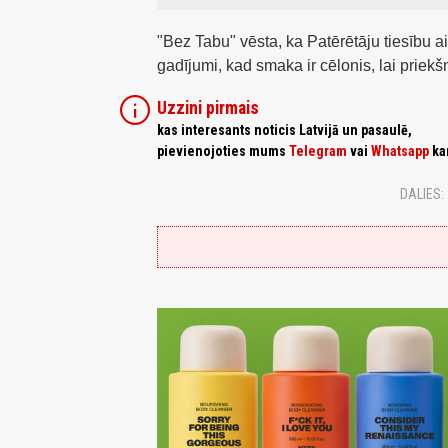
"Bez Tabu" vēsta, ka Patērētāju tiesību a
gadījumi, kad smaka ir cēlonis, lai priek
info
Uzzini pirmais
kas interesants noticis Latvijā un pasaulē,
pievienojoties mums
Telegram
vai
Whatsapp
ka
DALIES: