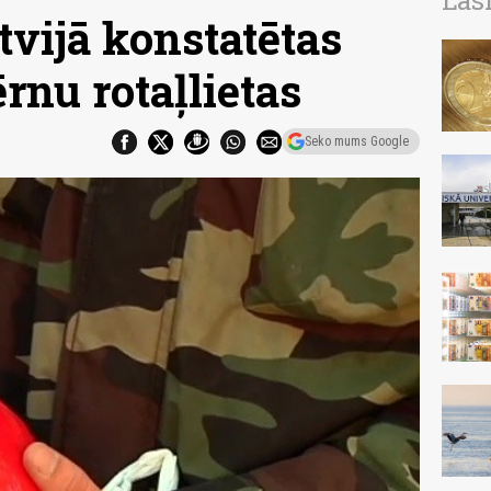
Las
vijā konstatētas
ērnu rotaļlietas
Seko mums Google