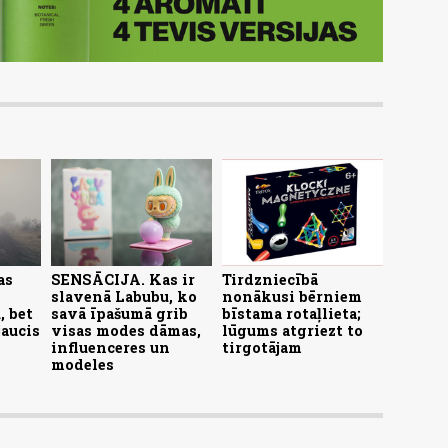
as
SENSĀCIJA. Kas ir
Tirdzniecībā
slavenā Labubu, ko
nonākusi bērniem
, bet
savā īpašumā grib
bīstama rotaļlieta;
jaucis
visas modes dāmas,
lūgums atgriezt to
influenceres un
tirgotājam
modeles