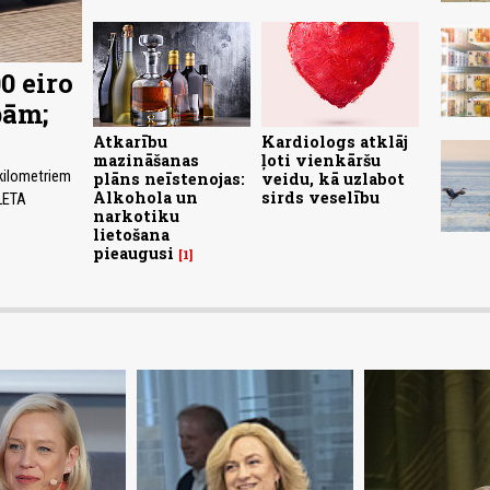
0 eiro
bām;
Atkarību
Kardiologs atklāj
mazināšanas
ļoti vienkāršu
 kilometriem
plāns neīstenojas:
veidu, kā uzlabot
Alkohola un
sirds veselību
LETA
narkotiku
lietošana
pieaugusi
1