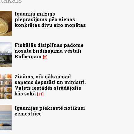
ītākais
Igaunijā milzīgs
pieprasījums pēc vienas
konkrētas divu eiro monētas
Fiskālās disiplīnas padome
nosūta brīdinājuma vēstuli
Kulbergam
2
Zināms, cik nākamgad
saņems deputāti un ministri.
Valsts iestādēs strādājošie
būs šokā
11
Igaunijas piekrastē notikusi
zemestrīce