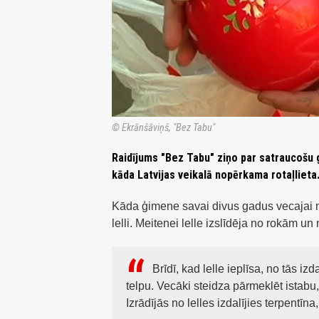
© Ekrānšāviņš, "Bez Tabu"
Raidījums "Bez Tabu" ziņo par satraucošu 
kāda Latvijas veikalā nopērkama rotaļlieta
Kāda ģimene savai divus gadus vecajai m
lelli. Meitenei lelle izslīdēja no rokām u
Brīdī, kad lelle ieplīsa, no tās iz
telpu. Vecāki steidza pārmeklēt istabu
Izrādījās no lelles izdalījies terpentīn