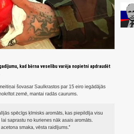
gadījumu, kad bērna veselību varēja nopietni apdraudēt
.
eitiņai šovasar Saulkrastos par 15 eiro iegādājās
n nokrītot zemē, mantai radās caurums.
dalījās spēcīgs ķīmisks aromāts, kas piepildīja visu
, lai saprastu no kurienes nāk asais aromāts.
a, acetona smaka, vēsta raidījums.