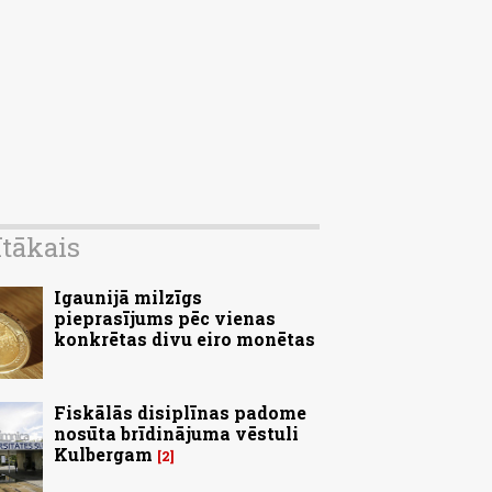
ītākais
Igaunijā milzīgs
pieprasījums pēc vienas
konkrētas divu eiro monētas
Fiskālās disiplīnas padome
nosūta brīdinājuma vēstuli
Kulbergam
2