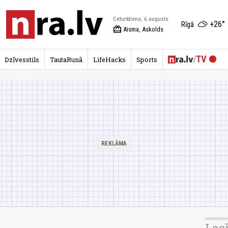
Ceturtdiena, 6.augusts
+26°
Rīgā
redeem
Aisma, Askolds
Dzīvesstils
TautaRunā
LifeHacks
Sports