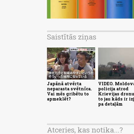
Saistītās ziņas
Japānā atvērta
VIDEO. Moldov
neparasta svētnīca.
policija atrod
Vai mēs gribētu to
Krievijas dronu
apmeklēt?
to jau kāds ir iz
pa detaļām
Atceries, kas notika...?