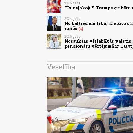
2025.gads
"Es nejokoju!" Tramps gribētu 
2024.gads
No baltiešiem tikai Lietuvas 
runās
5
2025.gads
Nosauktas vislabākās valstis, 
pensionāru vērtējumā ir Latvi
Veselība