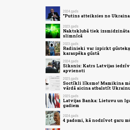
2024.gads
"Putins atteiksies no Ukraina
2023.gads
Naktsklubā tiek izsmidzināta 
slimnīcā
2023.gads
Radinieki var izpirkt gūstekņ
karaspēka gūstā
2024.gads
Siksnis: Katrs Latvijas iedzīv
apvienoti
2025.gads
Soctīkli līksmo! Mamikina māj
vārdā aicina atbalstīt Ukrain
2025.gads
Latvijas Banka: Lietuvu un Ig
gadiem
2024.gads
4 padomi, kā nodzīvot garu m