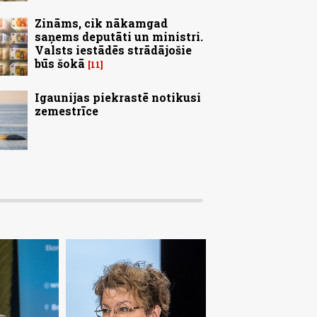
Zināms, cik nākamgad
saņems deputāti un ministri.
Valsts iestādēs strādājošie
būs šokā
11
Igaunijas piekrastē notikusi
zemestrīce