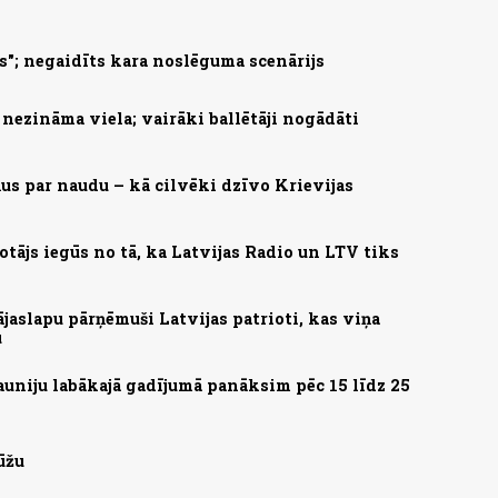
s"; negaidīts kara noslēguma scenārijs
nezināma viela; vairāki ballētāji nogādāti
us par naudu – kā cilvēki dzīvo Krievijas
otājs iegūs no tā, ka Latvijas Radio un LTV tiks
aslapu pārņēmuši Latvijas patrioti, kas viņa
u
auniju labākajā gadījumā panāksim pēc 15 līdz 25
ūžu