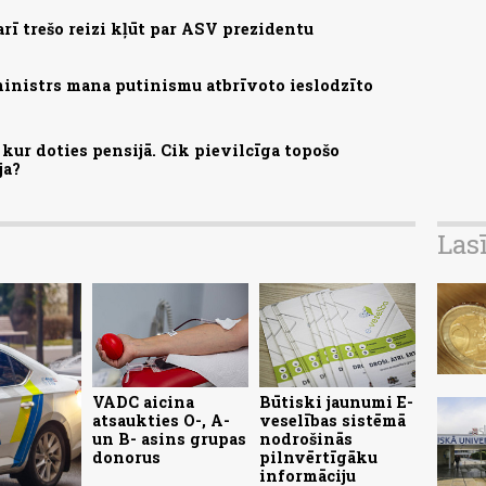
arī trešo reizi kļūt par ASV prezidentu
ministrs mana putinismu atbrīvoto ieslodzīto
kur doties pensijā. Cik pievilcīga topošo
ja?
Las
VADC aicina
Būtiski jaunumi E-
atsaukties O-, A-
veselības sistēmā
un B- asins grupas
nodrošinās
donorus
pilnvērtīgāku
informāciju