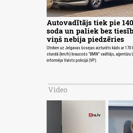
Autovadītājs tiek pie 140
soda un paliek bez tiesī
viņš nebija piedzēries
Otrdien uz Jelgavas šosejas aizturēts kāds ar 170
stundā (km/h) braucošs "BMW" vadītājs, aģentūru 
informēja Valsts policijā (VP).
Video