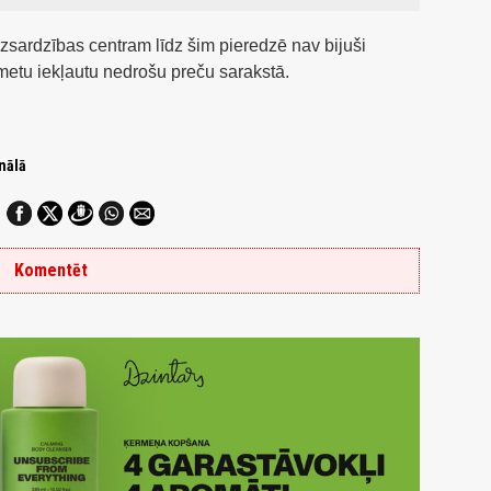
izsardzības centram līdz šim pieredzē nav bijuši
šmetu iekļautu nedrošu preču sarakstā.
nālā
Komentēt