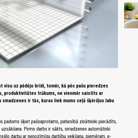
t visu uz pēdējo brīdi, tomēr, kā pēc pašu pieredzes
s, produktivitātes trūkums, ne vienmēr saistīts ar
 smadzenes ir tās, kuras liek mums ceļā šķēršļus labu
is padoms šķiet pašsaprotams, patiesībā zinātniski pierādīts,
i tā uzsākšana. Pirms darbs ir sākts, smadzenes automātiski
eālo darbu ar nenozīmīgu darbību veikšanu, piemēram, e-