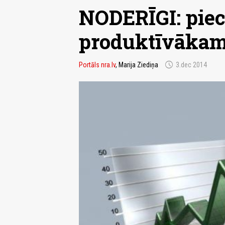
NODERĪGI: piec
produktīvāka
schedule
Portāls nra.lv
, Marija Ziediņa
3.dec 2014