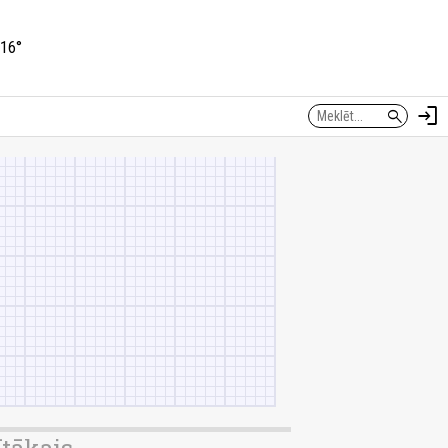
16°
login
search