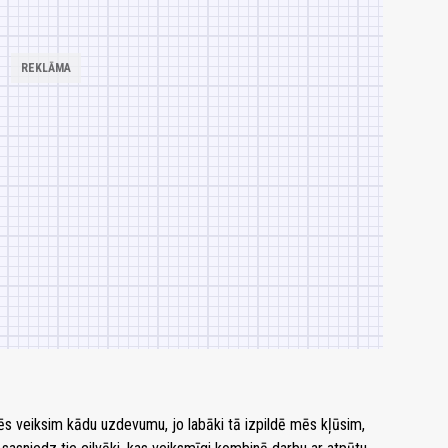
mēs veiksim kādu uzdevumu, jo labāki tā izpildē mēs kļūsim,