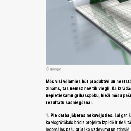
© google
Mēs visi vēlamies būt produktīvi un neatstā
zināms, tas nemaz nav tik viegli. Kā izrādā
nepietiekamu gribasspēku, bieži mūsu pašu
rezultātu sasniegšanai.
1. Pie darba jāķeras nekavējoties.
Lai gan š
ka visgrūtākais brīdis projekta izpildē ir tieš
iedomājas pašu grūtāko uzdevumu un stimulē r