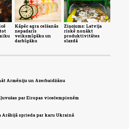
icē
Kāpēc agra celšanās
Ziņojums: Latvija
tot
nepadarīs
riskē nonākt
miku
veiksmīgāku un
produktivitātes
darbīgāku
slazdā
nāt Armēniju un Azerbaidžānu
 kļuvušas par Eiropas vicečempionēm
a Arābijā sprieda par karu Ukrainā