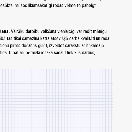
iesākts, mūsos likumsakarīgi rodas vēlme to pabeigt.
kšana.
Vairāku darbību veikšana vienlaicīgi var radīt mānīgu
ībā tas tikai samazina katra atsevišķā darba kvalitāti un rada
dienu pirms došanās gulēt, izveidot sarakstu ar nākamajā
es. tāpat arī pētnieki iesaka sadalīt lielākus darbus,