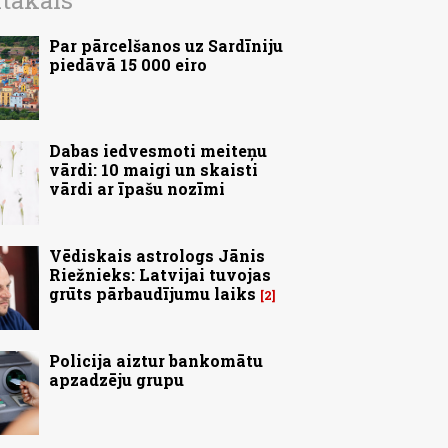
ītākais
Par pārcelšanos uz Sardīniju
piedāvā 15 000 eiro
Dabas iedvesmoti meiteņu
vārdi: 10 maigi un skaisti
vārdi ar īpašu nozīmi
Vēdiskais astrologs Jānis
Riežnieks: Latvijai tuvojas
grūts pārbaudījumu laiks
2
Policija aiztur bankomātu
apzadzēju grupu