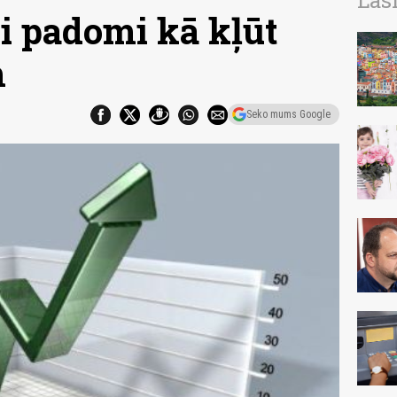
Las
i padomi kā kļūt
m
Seko mums Google