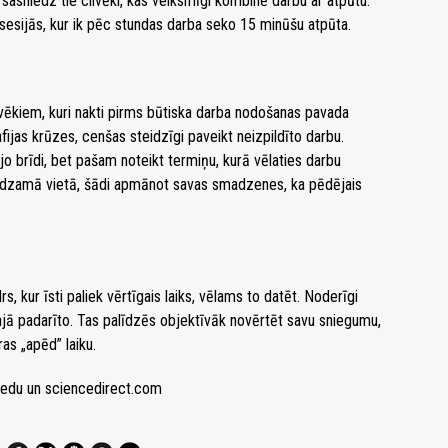
 sasniedz tie cilvēki, kas veiksmīgi kombinē darbu ar atpūtu.
sesijās, kur ik pēc stundas darba seko 15 minūšu atpūta.
lvēkiem, kuri nakti pirms būtiska darba nodošanas pavada
fijas krūzes, cenšas steidzīgi paveikt neizpildīto darbu.
jo brīdi, bet pašam noteikt termiņu, kurā vēlaties darbu
redzamā vietā, šādi apmānot savas smadzenes, ka pēdējais
rs, kur īsti paliek vērtīgais laiks, vēlams to datēt. Noderīgi
ajā padarīto. Tas palīdzēs objektīvāk novērtēt savu sniegumu,
ras „apēd” laiku.
.edu un sciencedirect.com