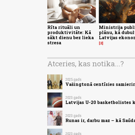
Rīta rituāli un
Ministrija publ
produktivitāte: Kā
plānu, kā dubul
sākt dienu bez lieka
Latvijas ekono
stresa
2
Atceries, kas notika...?
2025.gads
Vašingtonā centīsies samieri
2023.gads
Latvijas U-20 basketbolistes
2023.gads
Runas ir, darbu maz – kā Saūd
2023.gads