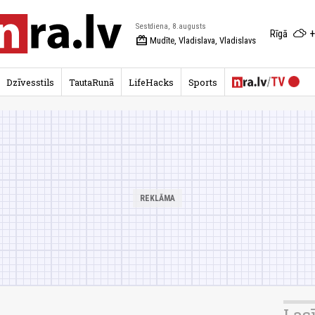
Sestdiena, 8.augusts
+
Rīgā
redeem
Mudīte, Vladislava, Vladislavs
Dzīvesstils
TautaRunā
LifeHacks
Sports