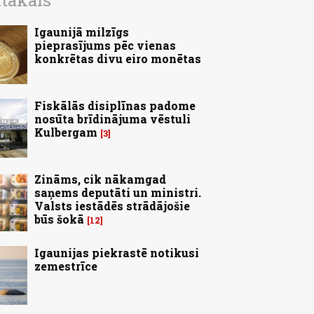
ītākais
Igaunijā milzīgs
pieprasījums pēc vienas
konkrētas divu eiro monētas
Fiskālās disiplīnas padome
nosūta brīdinājuma vēstuli
Kulbergam
3
Zināms, cik nākamgad
saņems deputāti un ministri.
Valsts iestādēs strādājošie
būs šokā
12
Igaunijas piekrastē notikusi
zemestrīce