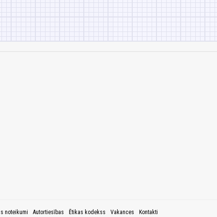
as noteikumi
Autortiesības
Ētikas kodekss
Vakances
Kontakti