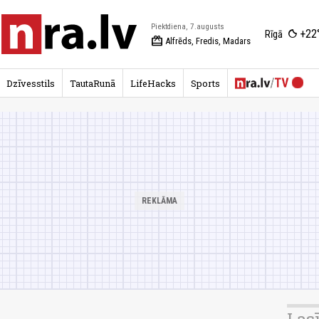
Piektdiena, 7.augusts
+22
Rīgā
redeem
Alfrēds, Fredis, Madars
Dzīvesstils
TautaRunā
LifeHacks
Sports