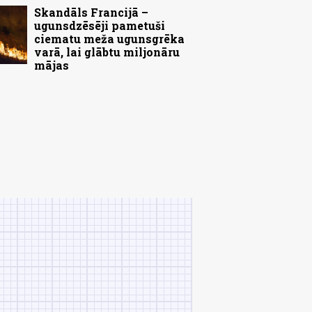
Skandāls Francijā –
ugunsdzēsēji pametuši
ciematu meža ugunsgrēka
varā, lai glābtu miljonāru
mājas