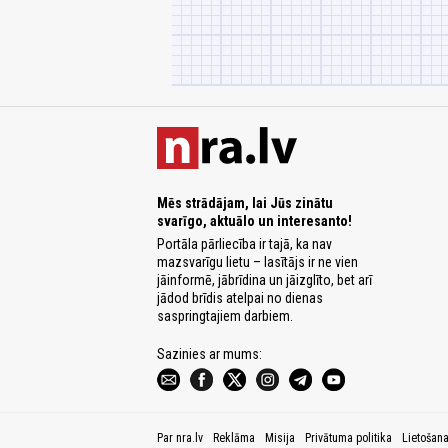
Mēs strādājam, lai Jūs zinātu
svarīgo, aktuālo un interesanto!
Portāla pārliecība ir tajā, ka nav
mazsvarīgu lietu – lasītājs ir ne vien
jāinformē, jābrīdina un jāizglīto, bet arī
jādod brīdis atelpai no dienas
saspringtajiem darbiem.
Sazinies ar mums:
Par nra.lv
Reklāma
Misija
Privātuma politika
Lietošan