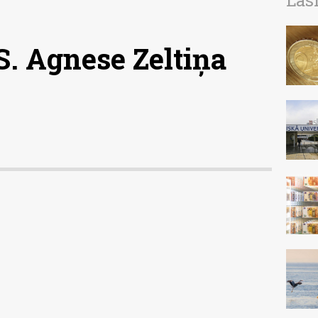
Las
 Agnese Zeltiņa
u