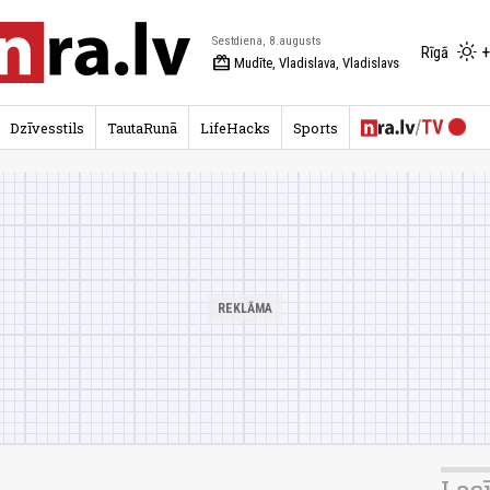
Sestdiena, 8.augusts
+
Rīgā
redeem
Mudīte, Vladislava, Vladislavs
Dzīvesstils
TautaRunā
LifeHacks
Sports