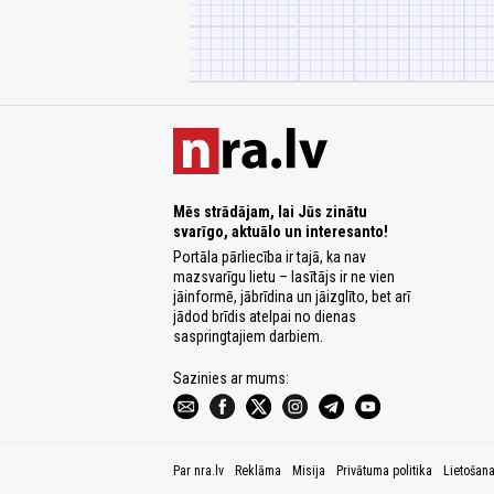
Mēs strādājam, lai Jūs zinātu
svarīgo, aktuālo un interesanto!
Portāla pārliecība ir tajā, ka nav
mazsvarīgu lietu – lasītājs ir ne vien
jāinformē, jābrīdina un jāizglīto, bet arī
jādod brīdis atelpai no dienas
saspringtajiem darbiem.
Sazinies ar mums:
Par nra.lv
Reklāma
Misija
Privātuma politika
Lietošan