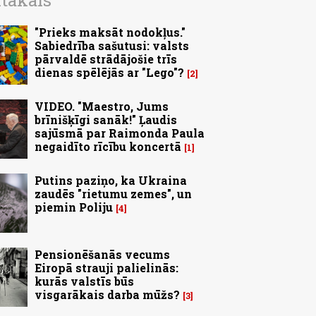
ītākais
"Prieks maksāt nodokļus."
Sabiedrība sašutusi: valsts
pārvaldē strādājošie trīs
dienas spēlējās ar "Lego"?
2
VIDEO. "Maestro, Jums
brīnišķīgi sanāk!" Ļaudis
sajūsmā par Raimonda Paula
negaidīto rīcību koncertā
1
Putins paziņo, ka Ukraina
zaudēs "rietumu zemes", un
piemin Poliju
4
Pensionēšanās vecums
Eiropā strauji palielinās:
kurās valstīs būs
visgarākais darba mūžs?
3