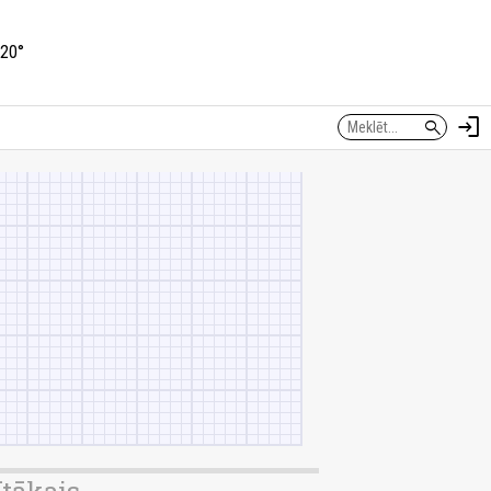
20°
login
search