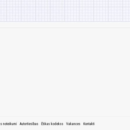
as noteikumi
Autortiesības
Ētikas kodekss
Vakances
Kontakti