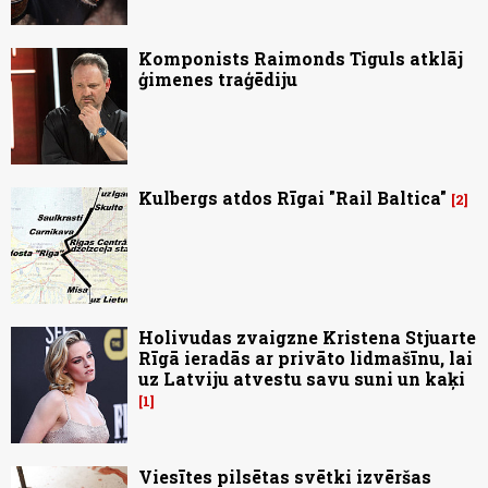
Komponists Raimonds Tiguls atklāj
ģimenes traģēdiju
Kulbergs atdos Rīgai "Rail Baltica"
2
Holivudas zvaigzne Kristena Stjuarte
Rīgā ieradās ar privāto lidmašīnu, lai
uz Latviju atvestu savu suni un kaķi
1
Viesītes pilsētas svētki izvēršas