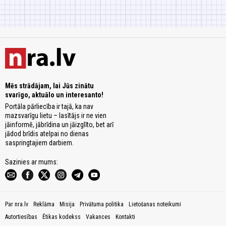
Mēs strādājam, lai Jūs zinātu
svarīgo, aktuālo un interesanto!
Portāla pārliecība ir tajā, ka nav
mazsvarīgu lietu – lasītājs ir ne vien
jāinformē, jābrīdina un jāizglīto, bet arī
jādod brīdis atelpai no dienas
saspringtajiem darbiem.
Sazinies ar mums:
Par nra.lv
Reklāma
Misija
Privātuma politika
Lietošanas noteikumi
Autortiesības
Ētikas kodekss
Vakances
Kontakti