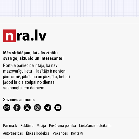
Mēs strādājam, lai Jūs zinātu
svarīgo, aktuālo un interesanto!
Portāla pārliecība ir tajā, ka nav
mazsvarīgu lietu – lasītājs ir ne vien
jāinformē, jābrīdina un jāizglīto, bet arī
jādod brīdis atelpai no dienas
saspringtajiem darbiem.
Sazinies ar mums:
Par nra.lv
Reklāma
Misija
Privātuma politika
Lietošanas noteikumi
Autortiesības
Ētikas kodekss
Vakances
Kontakti