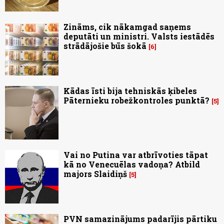
Zināms, cik nākamgad saņems
deputāti un ministri. Valsts iestādēs
strādājošie būs šokā
6
Kādas īsti bija tehniskās ķibeles
Pāternieku robežkontroles punktā?
5
Vai no Putina var atbrīvoties tāpat
kā no Venecuēlas vadoņa? Atbild
majors Slaidiņš
5
PVN samazinājums padarījis pārtiku