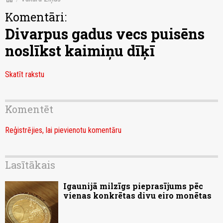
Komentāri:
Divarpus gadus vecs puisēns
noslīkst kaimiņu dīķī
Skatīt rakstu
Komentēt
Reģistrējies, lai pievienotu komentāru
Lasītākais
Igaunijā milzīgs pieprasījums pēc
vienas konkrētas divu eiro monētas