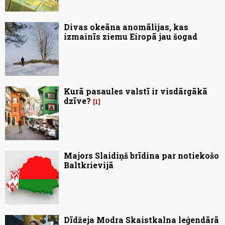
Divas okeāna anomālijas, kas
izmainīs ziemu Eiropā jau šogad
Kurā pasaules valstī ir visdārgākā
dzīve?
1
Majors Slaidiņš brīdina par notiekošo
Baltkrievijā
Dīdžeja Modra Skaistkalna leģendārā