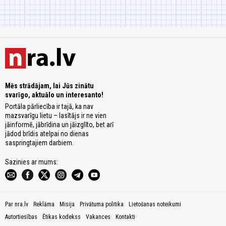
Mēs strādājam, lai Jūs zinātu
svarīgo, aktuālo un interesanto!
Portāla pārliecība ir tajā, ka nav
mazsvarīgu lietu – lasītājs ir ne vien
jāinformē, jābrīdina un jāizglīto, bet arī
jādod brīdis atelpai no dienas
saspringtajiem darbiem.
Sazinies ar mums:
Par nra.lv
Reklāma
Misija
Privātuma politika
Lietošanas noteikumi
Autortiesības
Ētikas kodekss
Vakances
Kontakti