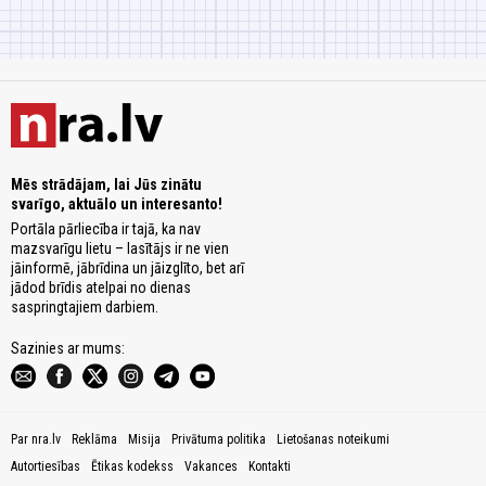
Mēs strādājam, lai Jūs zinātu
svarīgo, aktuālo un interesanto!
Portāla pārliecība ir tajā, ka nav
mazsvarīgu lietu – lasītājs ir ne vien
jāinformē, jābrīdina un jāizglīto, bet arī
jādod brīdis atelpai no dienas
saspringtajiem darbiem.
Sazinies ar mums:
Par nra.lv
Reklāma
Misija
Privātuma politika
Lietošanas noteikumi
Autortiesības
Ētikas kodekss
Vakances
Kontakti