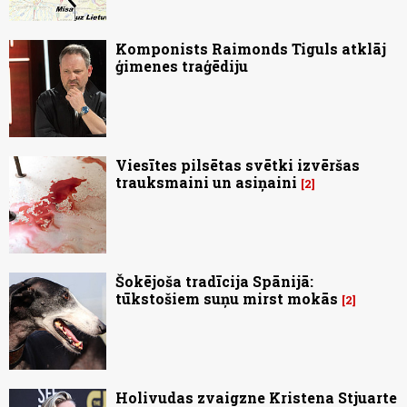
Komponists Raimonds Tiguls atklāj
ģimenes traģēdiju
Viesītes pilsētas svētki izvēršas
trauksmaini un asiņaini
2
Šokējoša tradīcija Spānijā:
tūkstošiem suņu mirst mokās
2
Holivudas zvaigzne Kristena Stjuarte