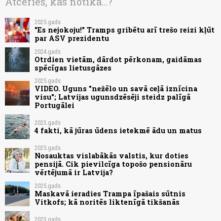
Atceries, kas notika...?
2025.gads
"Es nejokoju!" Tramps gribētu arī trešo reizi kļūt
par ASV prezidentu
2024.gads
Otrdien vietām, dārdot pērkonam, gaidāmas
spēcīgas lietusgāzes
2025.gads
VIDEO. Uguns "nežēlo un savā ceļā iznīcina
visu"; Latvijas ugunsdzēsēji steidz palīgā
Portugālei
2023.gads
4 fakti, kā jūras ūdens ietekmē ādu un matus
2025.gads
Nosauktas vislabākās valstis, kur doties
pensijā. Cik pievilcīga topošo pensionāru
vērtējumā ir Latvija?
2025.gads
Maskavā ieradies Trampa īpašais sūtnis
Vitkofs; kā noritēs liktenīgā tikšanās
2023.gads