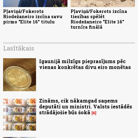
Pļaviņš/Fokerots
Pļaviņš/Fokerots izcīna
Riodežaneiro izcīna savu
tiesības spēlēt
pirmo "Elite 16" titulu
Riodežaneiro "Elite 16"
turnīra finālā
Lasītākais
Igaunijā milzīgs pieprasījums pēc
vienas konkrētas divu eiro monētas
Zināms, cik nākamgad saņems
deputāti un ministri. Valsts iestādēs
strādājošie būs šokā
6