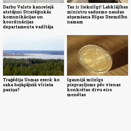
Darbu Valsts kancelejā
Tas ir liekulīgi! Labklājības
atstājusi Stratēģiskās
ministru sadusmo naudas
komunikācijas un
atņemšana Rīgas Dzemdību
koordinācijas
namam
departamenta vadītāja
Traģēdija Usmas ezerā: ko
Igaunijā milzīgs
saka bojāgājušā vīrieša
pieprasījums pēc vienas
paziņa?
konkrētas divu eiro
monētas