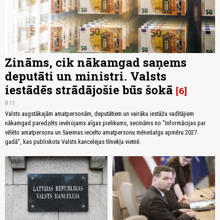
Zināms, cik nākamgad saņems
deputāti un ministri. Valsts
iestādēs strādājošie būs šokā
6
8:11
Valsts augstākajām amatpersonām, deputātiem un vairāku iestāžu vadītājiem
nākamgad paredzēts ievērojams algas pielikums, secināms no "Informācijas par
vēlēto amatpersonu un Saeimas iecelto amatpersonu mēnešalgu apmēru 2027.
gadā", kas publiskota Valsts kancelejas tīmekļa vietnē.