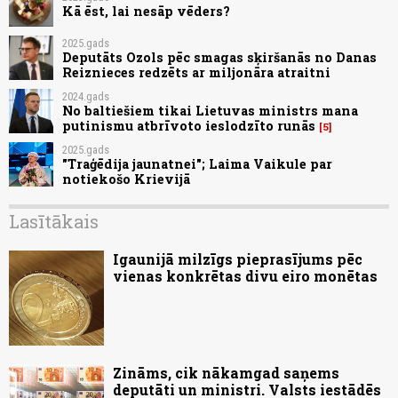
Kā ēst, lai nesāp vēders?
2025.gads
Deputāts Ozols pēc smagas sķiršanās no Danas
Reiznieces redzēts ar miljonāra atraitni
2024.gads
No baltiešiem tikai Lietuvas ministrs mana
putinismu atbrīvoto ieslodzīto runās
5
2025.gads
"Traģēdija jaunatnei"; Laima Vaikule par
notiekošo Krievijā
Lasītākais
Igaunijā milzīgs pieprasījums pēc
vienas konkrētas divu eiro monētas
Zināms, cik nākamgad saņems
deputāti un ministri. Valsts iestādēs