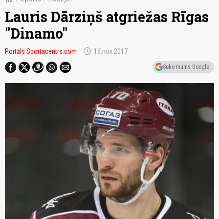
Lauris Dārziņš atgriežas Rīgas
"Dinamo"
schedule
Portāls Sportacentrs.com
16.nov 2017
Seko mums Google