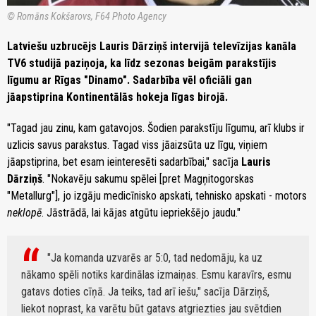
© Romāns Kokšarovs, F64 Photo Agency
Latviešu uzbrucējs Lauris Dārziņš intervijā televīzijas kanāla
TV6 studijā paziņoja, ka līdz sezonas beigām parakstījis
līgumu ar Rīgas "Dinamo". Sadarbība vēl oficiāli gan
jāapstiprina Kontinentālās hokeja līgas birojā.
"Tagad jau zinu, kam gatavojos. Šodien parakstīju līgumu, arī klubs ir
uzlicis savus parakstus. Tagad viss jāaizsūta uz līgu, viņiem
jāapstiprina, bet esam ieinteresēti sadarbībai," sacīja
Lauris
Dārziņš
. "Nokavēju sakumu spēlei [pret Magņitogorskas
"Metallurg"], jo izgāju medicīnisko apskati, tehnisko apskati - motors
neklopē
. Jāstrādā, lai kājas atgūtu iepriekšējo jaudu."
"Ja komanda uzvarēs ar 5:0, tad nedomāju, ka uz
nākamo spēli notiks kardinālas izmaiņas. Esmu karavīrs, esmu
gatavs doties cīņā. Ja teiks, tad arī iešu," sacīja Dārziņš,
liekot noprast, ka varētu būt gatavs atgriezties jau svētdien