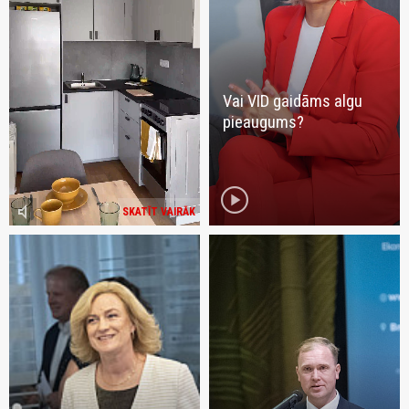
Vai VID gaidāms algu
pieaugums?
play_circle
volume_mute
SKATĪT VAIRĀK