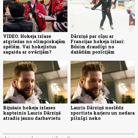
VIDEO. Hokeja izlase
Dārziņš par cīņu ar
atgriežas no olimpiskajām
Francijas hokeja izlasi:
spēlēm. Vai hokejistus
Būsim draudīgi no
sagaida ar ovācijām?
dažādām pozīcijām
Bijušais hokeja izlases
Lauris Dārziņš noslēdz
kapteinis Lauris Dārziņš
sportista karjeru un nedara
atradis jaunu darbavietu
pilnīgi neko