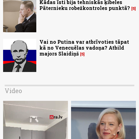
Kādas īsti bija tehniskās ķibeles
Pāternieku robežkontroles punktā?
5
Vai no Putina var atbrīvoties tāpat
kā no Venecuēlas vadoņa? Atbild
majors Slaidiņš
5
Video