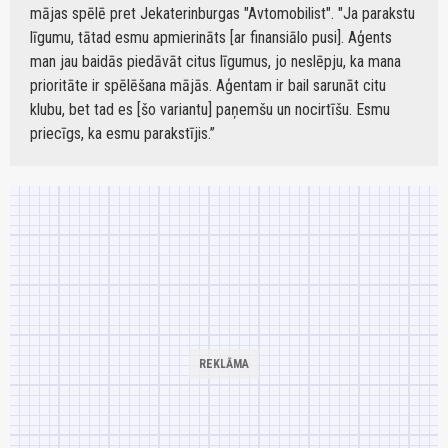
mājas spēlē pret Jekaterinburgas "Avtomobilist". "Ja parakstu
līgumu, tātad esmu apmierināts [ar finansiālo pusi]. Aģents
man jau baidās piedāvāt citus līgumus, jo neslēpju, ka mana
prioritāte ir spēlēšana mājās. Aģentam ir bail sarunāt citu
klubu, bet tad es [šo variantu] paņemšu un nocirtīšu. Esmu
priecīgs, ka esmu parakstījis.