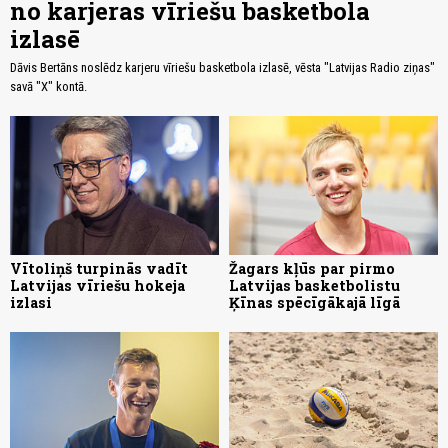
no karjeras vīriešu basketbola
izlasē
Dāvis Bertāns noslēdz karjeru vīriešu basketbola izlasē, vēsta "Latvijas Radio ziņas"
savā "X" kontā.
Vītoliņš turpinās vadīt
Žagars kļūs par pirmo
Latvijas vīriešu hokeja
Latvijas basketbolistu
izlasi
Ķīnas spēcīgākajā līgā