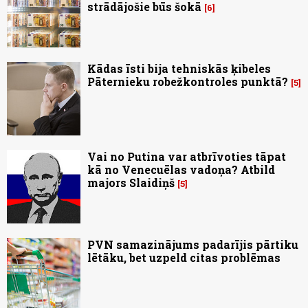
strādājošie būs šokā
6
Kādas īsti bija tehniskās ķibeles
Pāternieku robežkontroles punktā?
5
Vai no Putina var atbrīvoties tāpat
kā no Venecuēlas vadoņa? Atbild
majors Slaidiņš
5
PVN samazinājums padarījis pārtiku
lētāku, bet uzpeld citas problēmas