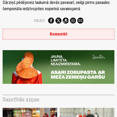
Dārziņš pēdējoreiz laukumā devās pavasarī, neilgi pirms pasaules
čempionāta iedzīvojoties nopietnā savainojumā.
DALIES:
Komentēt
Saistītās ziņas