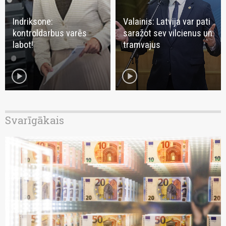
Indriksone:
Valainis: Latvija var pati
kontroldarbus varēs
saražot sev vilcienus un
labot!
tramvajus
play_circle
play_circle
Svarīgākais