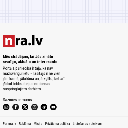
Mēs strādājam, lai Jūs zinātu
svarīgo, aktuālo un interesanto!
Portāla pārliecība ir tajā, ka nav
mazsvarīgu lietu – lasītājs ir ne vien
jāinformē, jābrīdina un jāizglīto, bet arī
jādod brīdis atelpai no dienas
saspringtajiem darbiem.
Sazinies ar mums:
Par nra.lv
Reklāma
Misija
Privātuma politika
Lietošanas noteikumi