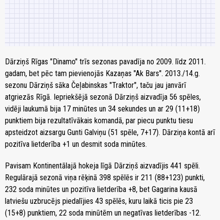
Dārziņš Rīgas "Dinamo" trīs sezonas pavadīja no 2009. līdz 2011.
gadam, bet pēc tam pievienojās Kazaņas "Ak Bars". 2013./14.g.
sezonu Dārziņš sāka Čeļabinskas "Traktor", taču jau janvārī
atgriezās Rīgā. Iepriekšējā sezonā Dārziņš aizvadīja 56 spēles,
vidēji laukumā bija 17 minūtes un 34 sekundes un ar 29 (11+18)
punktiem bija rezultatīvākais komandā, par piecu punktu tiesu
apsteidzot aizsargu Gunti Galviņu (51 spēle, 7+17). Dārziņa kontā arī
pozitīva lietderība +1 un desmit soda minūtes.
Pavisam Kontinentālajā hokeja līgā Dārziņš aizvadījis 441 spēli.
Regulārajā sezonā viņa rēķinā 398 spēlēs ir 211 (88+123) punkti,
232 soda minūtes un pozitīva lietderība +8, bet Gagarina kausā
latviešu uzbrucējs piedalījies 43 spēlēs, kuru laikā ticis pie 23
(15+8) punktiem, 22 soda minūtēm un negatīvas lietderības -12.