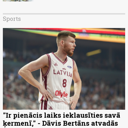
Sports
"Ir pienācis laiks ieklausīties savā
ķermenī," - Dāvis Bertāns atvadās