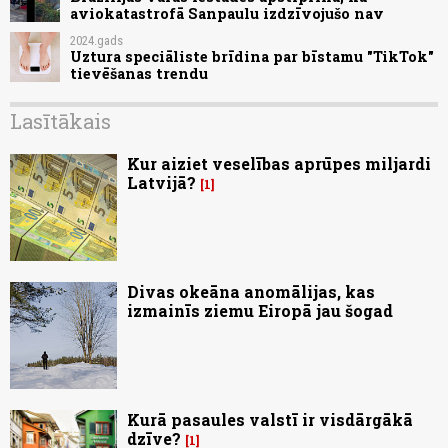
aviokatastrofā Sanpaulu izdzīvojušo nav
2024.gads
Uztura speciāliste brīdina par bīstamu "TikTok"
tievēšanas trendu
Lasītākais
Kur aiziet veselības aprūpes miljardi
Latvijā?
1
Divas okeāna anomālijas, kas
izmainīs ziemu Eiropā jau šogad
Kurā pasaules valstī ir visdārgākā
dzīve?
1