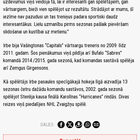
uzdevumus viņš veidoja tā, lai ir interesanti gan spēlētājiem, gan
vārtsargiem, bieži vien spēlējot uz rezultātu. Strādājot ar mums, šī
iezīme nav pazudusi un tas treniņus padara sportiski daudz
interesantākus. Lielu uzmanību pirms sezonas pašlaik pievēršam
slidošanai un kustībai uz metienu."
Irbe bija Vašingtonas “Capitals” vārtsargu treneris no 2009. līdz
2011. gadam. Šos pienākumus viņš pildīja arī Bufalo “Sabres”
komandā 2014./2015. gada sezonā, kad komandas sastāvā spēlēja
arī Zemgus Girgensons.
Kā spēlētājs Irbe pasaules specīgākajā hokeja līgā aizvadīja 13
sezonas četru dažādu komandu sastāvos, 2002. gada sezonā
spēlējot Stenlija kausa finālā Karolīnas “Hurricanes” rindās. Divas
reizes viņš piedalījies NHL Zvaigžņu spēlē.
DALIES: