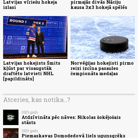
Latvijas vīriešu hokeja
pirmajās divās Nāciju
izlasi
kausa 3x3 hokejā spēlēs
Latvijas hokejists Šmits
Norvēģijas hokejisti pirmo
kļūst par visaugstāk
reizi izcīna pasaules
draftēto latvieti NHL
čempionāta medaļas
[papildināts]
Atceries, kas notika...?
2025.gads
Atdzīvināta pēc nāves: Nikolas šokējošais
stāsts
2023.gads
Piemaskavas Domodedovā liels ugunsgrēks