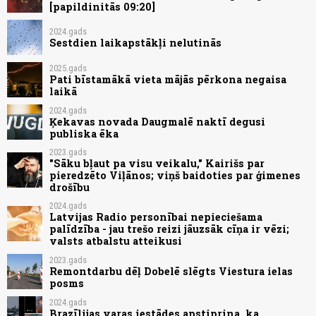
[papildinitās 09:20]
2024.gads
Sestdien laikapstākļi nelutinās
2025.gads
Pati bīstamākā vieta mājās pērkona negaisa
laikā
2024.gads
Ķekavas novada Daugmalē naktī degusi
publiska ēka
2023.gads
"Sāku bļaut pa visu veikalu," Kairišs par
pieredzēto Viļānos; viņš baidoties par ģimenes
drošību
2024.gads
Latvijas Radio personībai nepieciešama
palīdzība - jau trešo reizi jāuzsāk cīņa ir vēzi;
valsts atbalstu atteikusi
2023.gads
Remontdarbu dēļ Dobelē slēgts Viestura ielas
posms
2024.gads
Brazīlijas varas iestādes apstiprina, ka