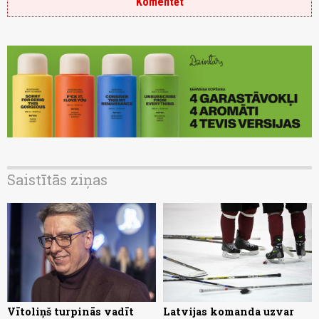
Komentēt
Saistītās ziņas
Vītoliņš turpinās vadīt
Latvijas komanda uzvar