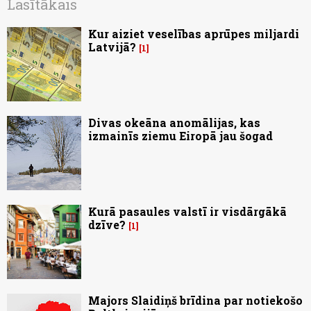
Lasītākais
Kur aiziet veselības aprūpes miljardi
Latvijā?
1
Divas okeāna anomālijas, kas
izmainīs ziemu Eiropā jau šogad
Kurā pasaules valstī ir visdārgākā
dzīve?
1
Majors Slaidiņš brīdina par notiekošo