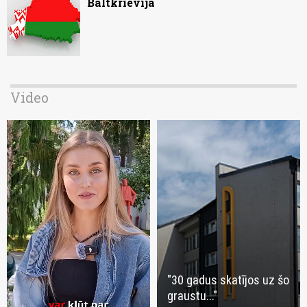
Baltkrievijā
Video
"30 gadus skatījos uz šo
graustu..."