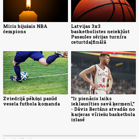
Miris bijušais NBA
Latvijas 3x3
čempions
basketbolistes neiekļūst
Pasaules sērijas turnīra
ceturtdaļfinālā
Zviedrijā pēkšņi pazūd
"Ir pienācis laiks
vesela futbola komanda
ieklausīties savā ķermenī,"
- Dāvis Bertāns atvadās no
karjeras vīriešu basketbola
izlasē