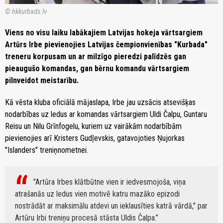
© hkkurbads.lv
Viens no visu laiku labākajiem Latvijas hokeja vārtsargiem
Artūrs Irbe pievienojies Latvijas čempionvienības "Kurbada"
treneru korpusam un ar milzīgo pieredzi palīdzēs gan
pieaugušo komandas, gan bērnu komandu vārtsargiem
pilnveidot meistarību.
Kā vēsta kluba oficiālā mājaslapa, Irbe jau uzsācis atsevišķas
nodarbības uz ledus ar komandas vārtsargiem Uldi Čalpu, Guntaru
Reisu un Nilu Grīnfogelu, kuriem uz vairākām nodarbībām
pievienojies arī Kristers Gudļevskis, gatavojoties Ņujorkas
"Islanders" treniņnometnei.
"Artūra Irbes klātbūtne vien ir iedvesmojoša, viņa
atrašanās uz ledus vien motivē katru mazāko epizodi
nostrādāt ar maksimālu atdevi un ieklausīties katrā vārdā," par
Artūru Irbi treniņu procesā stāsta Uldis Čalpa.