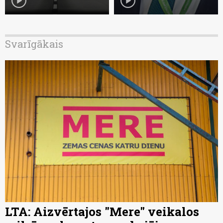
play_circle
play_circle
Svarīgākais
LTA: Aizvērtajos "Mere" veikalos