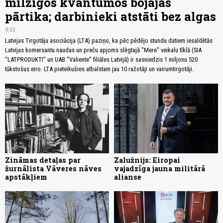
milzīgos kvantumos bojājas
pārtika; darbinieki atstāti bez algas
9:33
Latvijas Tirgotāju asociācija (LTA) paziņo, ka pēc pēdējo stundu datiem iesaldētās
Latvijas komersantu naudas un preču apjoms slēgtajā "Mere" veikalu tīklā (SIA
“LATPRODUKTI” un UAB “Valiente” filiāles Latvijā) ir sasniedzis 1 miljonu 520
tūkstošus eiro. LTA pieteikušies atbalstam jau 10 ražotāji un vairumtirgotāji.
Zināmas detaļas par
Zalužnijs: Eiropai
žurnālista Vāveres nāves
vajadzīga jauna militārā
apstākļiem
alianse