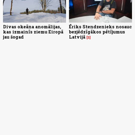
Divas okeāna anomālijas,
Ēriks Stendzenieks nosauc
kas izmainīs ziemu Eiropā
bezjēdzīgākos pētījumus
jau šogad
Latvijā
1