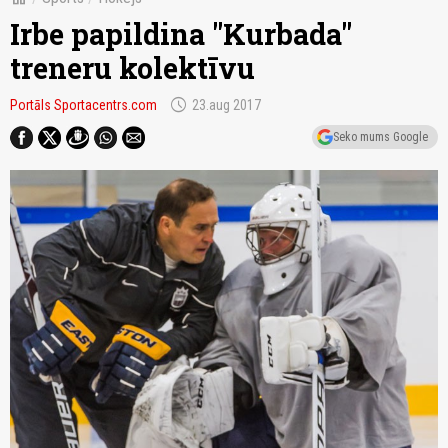
Irbe papildina "Kurbada"
treneru kolektīvu
schedule
Portāls Sportacentrs.com
23.aug 2017
Seko mums Google