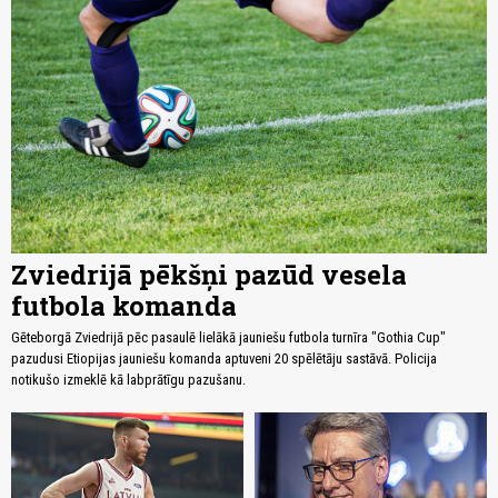
Zviedrijā pēkšņi pazūd vesela
futbola komanda
Gēteborgā Zviedrijā pēc pasaulē lielākā jauniešu futbola turnīra "Gothia Cup"
pazudusi Etiopijas jauniešu komanda aptuveni 20 spēlētāju sastāvā. Policija
notikušo izmeklē kā labprātīgu pazušanu.