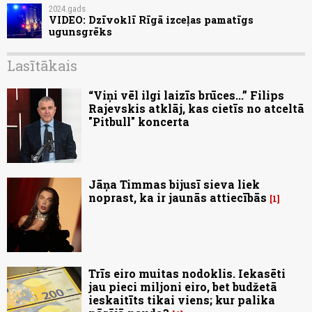
2024.gads
VIDEO: Dzīvoklī Rīgā izceļas pamatīgs
ugunsgrēks
Lasītākais
“Viņi vēl ilgi laizīs brūces...” Filips
Rajevskis atklāj, kas cietīs no atceltā
"Pitbull" koncerta
Jāņa Timmas bijusī sieva liek
noprast, ka ir jaunās attiecībās
1
Trīs eiro muitas nodoklis. Iekasēti
jau pieci miljoni eiro, bet budžetā
ieskaitīts tikai viens; kur palika