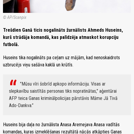
© AP/Scanpix
Trešdien Ganā ticis nogalināts žurnālists Ahmeds Huseins,
kurš strādāja komandā, kas palīdzēja atmaskot korupciju
futbolā.
Huseins tika nogalināts pa ceļam uz mājām, kad nenoskaidrots
uzbrucējs viņu sašāva kaklā un krūtīs.
"Mūsu vīri šobrīd apkopo informāciju. Visas ar
slepkavību saistītās personas tiks nopratinātas," aģentūrai
AFP teica Ganas kriminālpolicijas pārstāvis Māme Jā Tivā
Ado-Dankva.
Huseins bija daļa no žurnālista Anasa Aremejava Anasa vadītās
komandas, kuras izmeklēšanas rezultātā nācās atkāpties Ganas