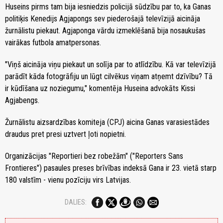
Huseins pirms tam bija iesniedzis policijā sūdzību par to, ka Ganas
politiķis Kenedijs Agjapongs sev piederošajā televīzijā aicināja
žurnālistu piekaut. Agjaponga vārdu izmeklēšanā bija nosaukušas
vairākas futbola amatpersonas.
"Viņš aicināja viņu piekaut un solīja par to atlīdzību. Kā var televīzijā
parādīt kāda fotogrāfiju un lūgt cilvēkus viņam atņemt dzīvību? Tā
ir kūdīšana uz noziegumu," komentēja Huseina advokāts Kissi
Agjabengs.
Žurnālistu aizsardzības komiteja (CPJ) aicina Ganas varasiestādes
draudus pret presi uztvert ļoti nopietni.
Organizācijas "Reportieri bez robežām" ("Reporters Sans
Frontieres") pasaules preses brīvības indeksā Gana ir 23. vietā starp
180 valstīm - vienu pozīciju virs Latvijas.
DALIES: