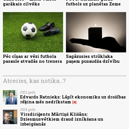
garākais cilvēks
futbols uz planētas Zeme
Pēc cīņas ar vēzi futbola
Sagāzusies strūklaka
pasaule atvadās no trenera
paņem pusaudža dzīvību
Atceries, kas notika...?
2025.gads
Edvards Ratnieks: Lāpīt ekonomiku uz drošības
rēķina mēs nedrīkstam
8
2024.gads
Virsdiriģents Mārtiņš Klišāns:
Dziesmusvētkiem draud iznīkšana un
izbeigšanās