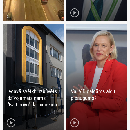
play_circle
volume_mute
Iecavā svētki: uzbūvēts
Vai VID gaidāms algu
dzīvojamais nams
pieaugums?
"Balticovo" darbiniekiem
play_circle
play_circle