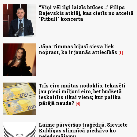
“Viņi vēl ilgi laizīs brūces...” Filips
Rajevskis atklāj, kas cietīs no atceltā
"Pitbull" koncerta
Jāņa Timmas bijusī sieva liek
noprast, ka ir jaunās attiecībās
1
Trīs eiro muitas nodoklis. Iekasēti
jau pieci miljoni eiro, bet budžetā
ieskaitīts tikai viens; kur palika
pārējā nauda?
4
Laime pārvēršas traģēdijā. Sieviete
Kuldīgas slimnīcā piedzīvo ko
neiedomājamu