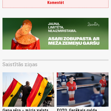
Komentēt
Saistītās ziņas
Gana sēro – miris valsts
FOTO. Garākais galda