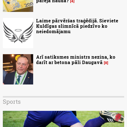
pārējā nauda?
4
Laime pārvēršas traģēdijā. Sieviete
Kuldīgas slimnīcā piedzīvo ko
neiedomājamu
Arī satiksmes ministrs nezina, ko
darīt ar betona pāli Daugavā
8
Sports