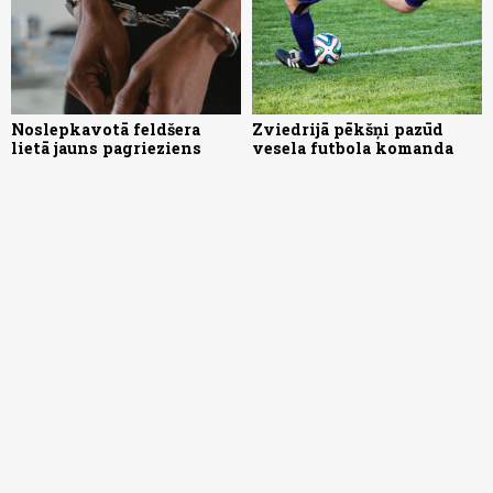
Noslepkavotā feldšera
Zviedrijā pēkšņi pazūd
lietā jauns pagrieziens
vesela futbola komanda