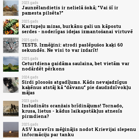
2023.gads
Jaunzēlandietis ir nelielā šokā; "Vai šī ir
pamesta pilsēta?"
2025.gads
Kartupeļu mizas, burkānu gali un kāpostu
serdes - noderīgas idejas izmantošanai virtuvē
2025.gads
TESTS. Izmēģini: atrodi paslēpušos kaķi 60
sekundēs. Ne visi to var izdarīt!
2025.gads
Ceturtdiena gaidāma saulaina, bet vietām var
nodārdēt pērkons
2024.gads
Sirdi plosošs atgadījums. Kāds nevajadzīgus
kaķēnus atstāj kā “dāvanu” pie daudzdzīvokļu
mājas
2023.gads
Izsludināts oranžais brīdinājums! Tornado,
krusa, lietus - kādus laikapstākļus atnesīs
pirmdiena?
2025.gads
ASV karavīrs mēģinājis nodot Krievijai slepenu
informāciju par tanku