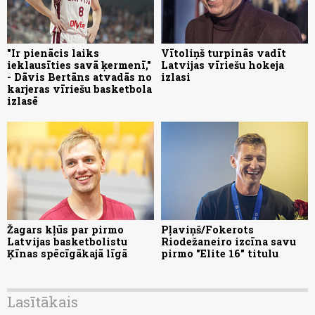
"Ir pienācis laiks
Vītoliņš turpinās vadīt
ieklausīties savā ķermenī,"
Latvijas vīriešu hokeja
- Dāvis Bertāns atvadās no
izlasi
karjeras vīriešu basketbola
izlasē
Žagars kļūs par pirmo
Pļaviņš/Fokerots
Latvijas basketbolistu
Riodežaneiro izcīna savu
Ķīnas spēcīgākajā līgā
pirmo "Elite 16" titulu
Lasītākais