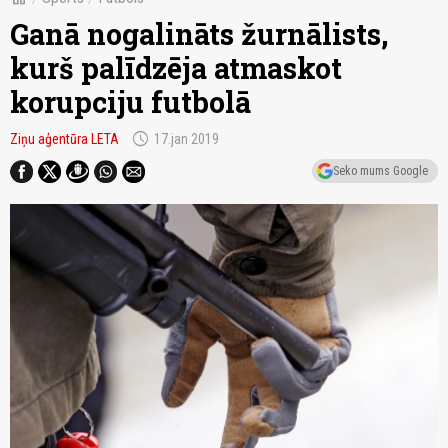
Ganā nogalināts žurnālists,
kurš palīdzēja atmaskot
korupciju futbolā
schedule
Ziņu aģentūra LETA
17.jan 2019
Seko mums Google