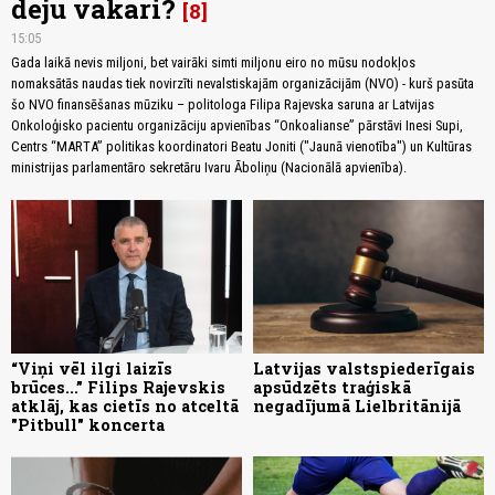
deju vakari?
8
15:05
Gada laikā nevis miljoni, bet vairāki simti miljonu eiro no mūsu nodokļos
nomaksātās naudas tiek novirzīti nevalstiskajām organizācijām (NVO) - kurš pasūta
šo NVO finansēšanas mūziku – politologa Filipa Rajevska saruna ar Latvijas
Onkoloģisko pacientu organizāciju apvienības “Onkoalianse” pārstāvi Inesi Supi,
Centrs “MARTA” politikas koordinatori Beatu Joniti ("Jaunā vienotība") un Kultūras
ministrijas parlamentāro sekretāru Ivaru Āboliņu (Nacionālā apvienība).
“Viņi vēl ilgi laizīs
Latvijas valstspiederīgais
brūces...” Filips Rajevskis
apsūdzēts traģiskā
atklāj, kas cietīs no atceltā
negadījumā Lielbritānijā
"Pitbull" koncerta