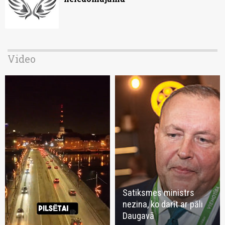
Video
Satiksmes ministrs
nezina, ko darīt ar pāli
Daugavā