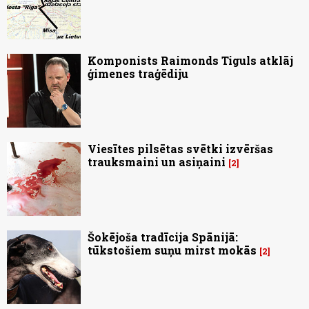
Komponists Raimonds Tiguls atklāj
ģimenes traģēdiju
Viesītes pilsētas svētki izvēršas
trauksmaini un asiņaini
2
Šokējoša tradīcija Spānijā:
tūkstošiem suņu mirst mokās
2