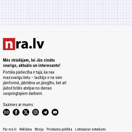
Mēs strādājam, lai Jūs zinātu
svarīgo, aktuālo un interesanto!
Portāla pārliecība ir tajā, ka nav
mazsvarīgu lietu – lasītājs ir ne vien
jāinformē, jābrīdina un jāizglīto, bet arī
jādod brīdis atelpai no dienas
saspringtajiem darbiem.
Sazinies ar mums:
Par nra.lv
Reklāma
Misija
Privātuma politika
Lietošanas noteikumi