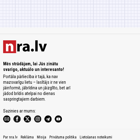
Mēs strādājam, lai Jūs zinātu
svarīgo, aktuālo un interesanto!
Portāla pārliecība ir tajā, ka nav
mazsvarīgu lietu – lasītājs ir ne vien
jāinformē, jābrīdina un jāizglīto, bet arī
jādod brīdis atelpai no dienas
saspringtajiem darbiem.
Sazinies ar mums:
Par nra.lv
Reklāma
Misija
Privātuma politika
Lietošanas noteikumi