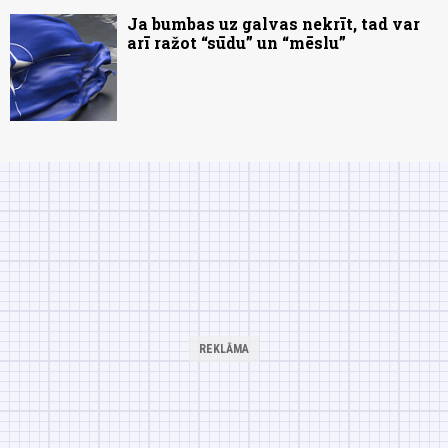
Ja bumbas uz galvas nekrīt, tad var
arī ražot “sūdu” un “mēslu”