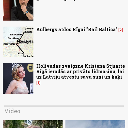
Kulbergs atdos Rīgai "Rail Baltica"
2
Holivudas zvaigzne Kristena Stjuarte
Rīgā ieradās ar privāto lidmašīnu, lai
uz Latviju atvestu savu suni un kaķi
1
Video