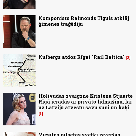
Komponists Raimonds Tiguls atklāj
ģimenes traģēdiju
Kulbergs atdos Rīgai "Rail Baltica"
2
Holivudas zvaigzne Kristena Stjuarte
Rīgā ieradās ar privāto lidmašīnu, lai
uz Latviju atvestu savu suni un kaķi
1
Viesītes pilsētas svētki izvēršas