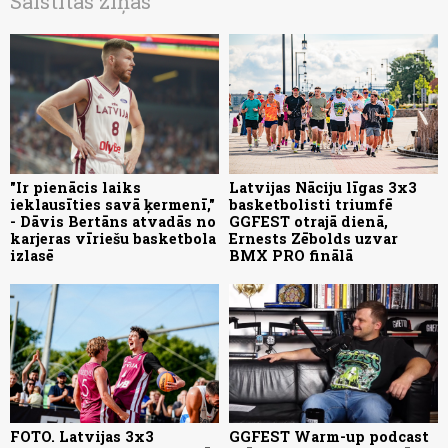
Saistītās ziņas
"Ir pienācis laiks
Latvijas Nāciju līgas 3x3
ieklausīties savā ķermenī,"
basketbolisti triumfē
- Dāvis Bertāns atvadās no
GGFEST otrajā dienā,
karjeras vīriešu basketbola
Ernests Zēbolds uzvar
izlasē
BMX PRO finālā
FOTO. Latvijas 3x3
GGFEST Warm-up podcast