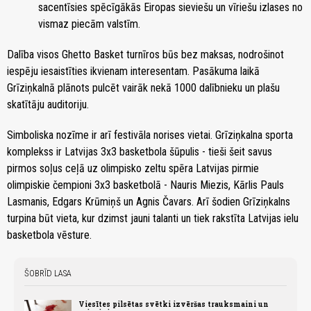
sacentīsies spēcīgākās Eiropas sieviešu un vīriešu izlases no
vismaz piecām valstīm.
Dalība visos Ghetto Basket turnīros būs bez maksas, nodrošinot
iespēju iesaistīties ikvienam interesentam. Pasākuma laikā
Grīziņkalnā plānots pulcēt vairāk nekā 1000 dalībnieku un plašu
skatītāju auditoriju.
Simboliska nozīme ir arī festivāla norises vietai. Grīziņkalna sporta
komplekss ir Latvijas 3x3 basketbola šūpulis - tieši šeit savus
pirmos soļus ceļā uz olimpisko zeltu spēra Latvijas pirmie
olimpiskie čempioni 3x3 basketbolā - Nauris Miezis, Kārlis Pauls
Lasmanis, Edgars Krūmiņš un Agnis Čavars. Arī šodien Grīziņkalns
turpina būt vieta, kur dzimst jauni talanti un tiek rakstīta Latvijas ielu
basketbola vēsture.
ŠOBRĪD LASA
Viesītes pilsētas svētki izvēršas trauksmaini un