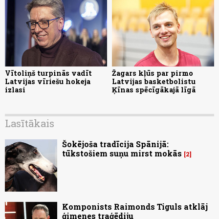
Vītoliņš turpinās vadīt
Žagars kļūs par pirmo
Latvijas vīriešu hokeja
Latvijas basketbolistu
izlasi
Ķīnas spēcīgākajā līgā
Lasītākais
Šokējoša tradīcija Spānijā:
tūkstošiem suņu mirst mokās
2
Komponists Raimonds Tiguls atklāj
ģimenes traģēdiju