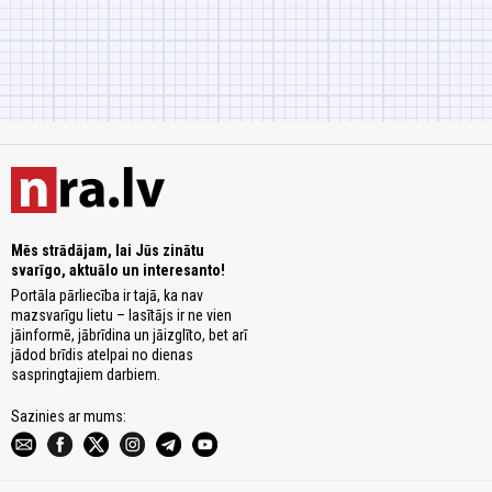
Mēs strādājam, lai Jūs zinātu
svarīgo, aktuālo un interesanto!
Portāla pārliecība ir tajā, ka nav
mazsvarīgu lietu – lasītājs ir ne vien
jāinformē, jābrīdina un jāizglīto, bet arī
jādod brīdis atelpai no dienas
saspringtajiem darbiem.
Sazinies ar mums: