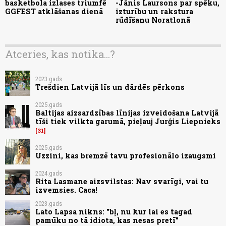
basketbola izlases triumfē
-Jānis Laursons par spēku,
GGFEST atklāšanas dienā
izturību un rakstura
rūdīšanu Noratlonā
Atceries, kas notika...?
2023.gads
Trešdien Latvijā līs un dārdēs pērkons
2025.gads
Baltijas aizsardzības līnijas izveidošana Latvijā
tīši tiek vilkta garumā, pieļauj Jurģis Liepnieks
31
2025.gads
Uzzini, kas bremzē tavu profesionālo izaugsmi
2024.gads
Rita Lasmane aizsvilstas: Nav svarīgi, vai tu
izvemsies. Caca!
2023.gads
Lato Lapsa nikns: "bļ, nu kur lai es tagad
pamūku no tā idiota, kas nesas pretī"