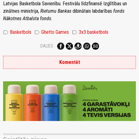
Latvijas Basketbola Savienību. Festivālu līdzfinansē Izglītības un
zinātnes ministrija,
Rietumu Bankas
dibinātais labdarības
fonds
Nākotnes Atbalsta fonds.
label
label
label
Basketbols
Ghetto Games
3x3 basketbols
DALIES:
Komentēt