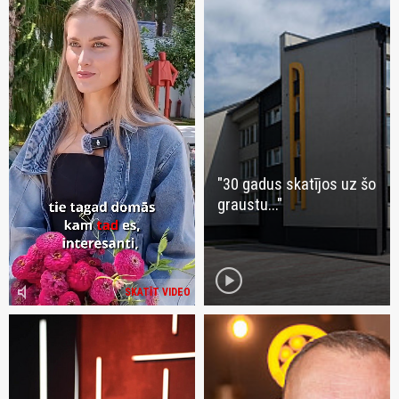
"30 gadus skatījos uz šo
graustu..."
play_circle
volume_mute
SKATĪT VIDEO