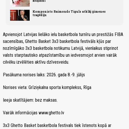
asiņaini
Komponists Raimonds Tiguls atklāj ģimenes
traģēdiju
Apvienojot Latvijas lielāko ielu basketbola turnīru un prestižās FIBA
sacensības, Ghetto Basket 3x3 basketbola festivāls kļūs par
nozīmīgāko 3x3 basketbola notikumu Latvijā, vienlaikus stiprinot
valsts starptautisko atpazīstamību un iedvesmojot arvien vairāk
cilvēku izvēlēties aktīvu dzīvesveidu.
Pasākuma norises laiks: 2026. gada 8.-9. jūlijs
Norises vieta: Grīziņkalna sporta komplekss, Rīga
Ieeja skatītājiem: bez maksas.
Vairāk informācijas www.ghetto.lv
3x3 Ghetto Basket basketbola festivals tiek īstenots kopā ar