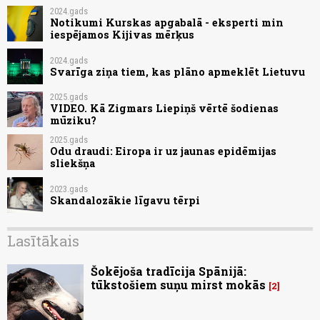
2024.gads
Notikumi Kurskas apgabalā - eksperti min
iespējamos Kijivas mērķus
2024.gads
Svarīga ziņa tiem, kas plāno apmeklēt Lietuvu
2025.gads
VIDEO. Kā Zigmars Liepiņš vērtē šodienas
mūziku?
2025.gads
Odu draudi: Eiropa ir uz jaunas epidēmijas
sliekšņa
2023.gads
Skandalozākie līgavu tērpi
Lasītākais
Šokējoša tradīcija Spānijā:
tūkstošiem suņu mirst mokās
2