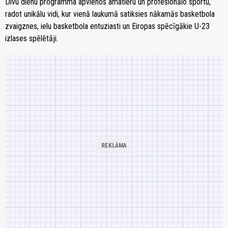
Divu dienu programma apvienos amatieru un profesionālo sportu,
radot unikālu vidi, kur vienā laukumā satiksies nākamās basketbola
zvaigznes, ielu basketbola entuziasti un Eiropas spēcīgākie U-23
izlases spēlētāji.