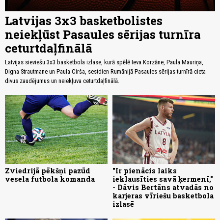
Latvijas 3x3 basketbolistes
neiekļūst Pasaules sērijas turnīra
ceturtdaļfinālā
Latvijas sieviešu 3x3 basketbola izlase, kurā spēlē Ieva Korzāne, Paula Mauriņa,
Digna Strautmane un Paula Cirša, sestdien Rumānijā Pasaules sērijas turnīrā cieta
divus zaudējumus un neiekļuva ceturtdaļfinālā.
Zviedrijā pēkšņi pazūd
"Ir pienācis laiks
vesela futbola komanda
ieklausīties savā ķermenī,"
- Dāvis Bertāns atvadās no
karjeras vīriešu basketbola
izlasē