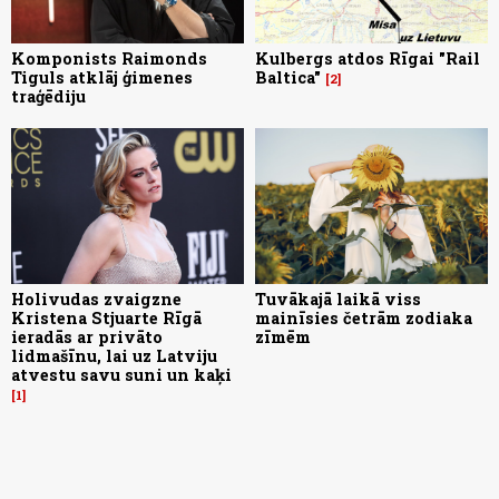
Komponists Raimonds
Kulbergs atdos Rīgai "Rail
Tiguls atklāj ģimenes
Baltica"
2
traģēdiju
Holivudas zvaigzne
Tuvākajā laikā viss
Kristena Stjuarte Rīgā
mainīsies četrām zodiaka
ieradās ar privāto
zīmēm
lidmašīnu, lai uz Latviju
atvestu savu suni un kaķi
1