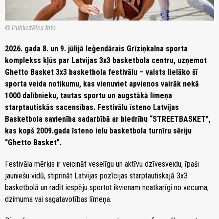
© Publicitātes foto
2026. gada 8. un 9. jūlijā leģendārais Grīziņkalna sporta
komplekss kļūs par Latvijas 3x3 basketbola centru, uzņemot
Ghetto Basket 3x3 basketbola festivālu – valsts lielāko šī
sporta veida notikumu, kas vienuviet apvienos vairāk nekā
1000 dalībnieku, tautas sportu un augstākā līmeņa
starptautiskās sacensības. Festivālu īsteno Latvijas
Basketbola savienība sadarbībā ar biedrību “STREETBASKET”,
kas kopš 2009.gada īsteno ielu basketbola turnīru sēriju
“Ghetto Basket”.
Festivāla mērķis ir veicināt veselīgu un aktīvu dzīvesveidu, īpaši
jauniešu vidū, stiprināt Latvijas pozīcijas starptautiskajā 3x3
basketbolā un radīt iespēju sportot ikvienam neatkarīgi no vecuma,
dzimuma vai sagatavotības līmeņa.