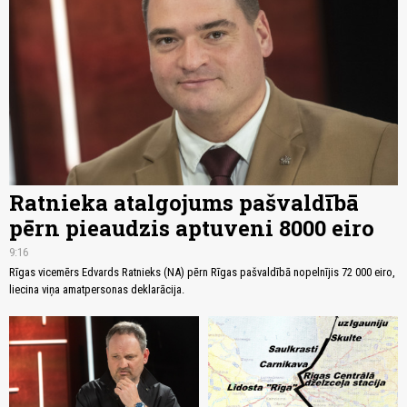
Ratnieka atalgojums pašvaldībā
pērn pieaudzis aptuveni 8000 eiro
9:16
Rīgas vicemērs Edvards Ratnieks (NA) pērn Rīgas pašvaldībā nopelnījis 72 000 eiro,
liecina viņa amatpersonas deklarācija.