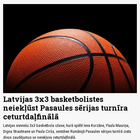
Latvijas 3x3 basketbolistes
neiekļūst Pasaules sērijas turnīra
ceturtdaļfinālā
Latvijas sieviešu 3x3 basketbola izlase, kurā spēlē Ieva Korzāne, Paula Mauriņa,
Digna Strautmane un Paula Cirša, sestdien Rumānijā Pasaules sērijas turnīrā cieta
divus zaudējumus un neiekļuva ceturtdaļfinālā.