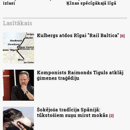
izlasi
Ķīnas spēcīgākajā līgā
Lasītākais
Kulbergs atdos Rīgai "Rail Baltica"
6
Komponists Raimonds Tiguls atklāj
ģimenes traģēdiju
Šokējoša tradīcija Spānijā:
tūkstošiem suņu mirst mokās
2