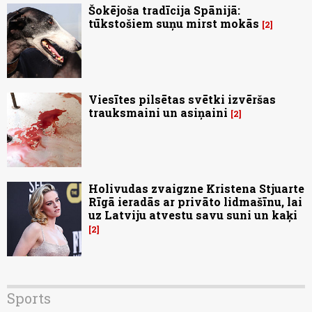
Šokējoša tradīcija Spānijā:
tūkstošiem suņu mirst mokās
2
Viesītes pilsētas svētki izvēršas
trauksmaini un asiņaini
2
Holivudas zvaigzne Kristena Stjuarte
Rīgā ieradās ar privāto lidmašīnu, lai
uz Latviju atvestu savu suni un kaķi
2
Sports