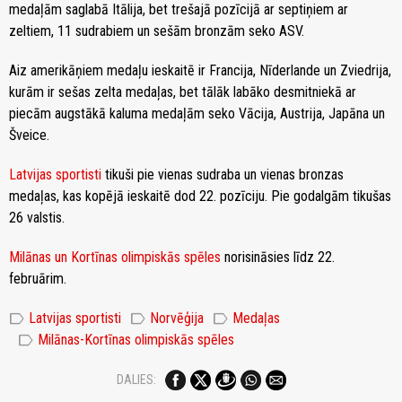
medaļām saglabā Itālija, bet trešajā pozīcijā ar septiņiem ar
zeltiem, 11 sudrabiem un sešām bronzām seko ASV.
Aiz amerikāņiem medaļu ieskaitē ir Francija, Nīderlande un Zviedrija,
kurām ir sešas zelta medaļas, bet tālāk labāko desmitniekā ar
piecām augstākā kaluma medaļām seko Vācija, Austrija, Japāna un
Šveice.
Latvijas sportisti
tikuši pie vienas sudraba un vienas bronzas
medaļas, kas kopējā ieskaitē dod 22. pozīciju. Pie godalgām tikušas
26 valstis.
Milānas un Kortīnas olimpiskās spēles
norisināsies līdz 22.
februārim.
label
label
label
Latvijas sportisti
Norvēģija
Medaļas
label
Milānas-Kortīnas olimpiskās spēles
DALIES: