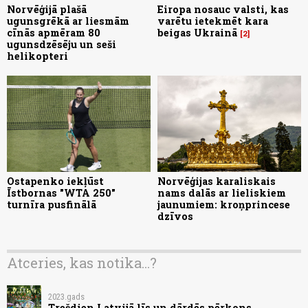
Norvēģijā plašā
Eiropa nosauc valsti, kas
ugunsgrēkā ar liesmām
varētu ietekmēt kara
cīnās apmēram 80
beigas Ukrainā
2
ugunsdzēsēju un seši
helikopteri
Ostapenko iekļūst
Norvēģijas karaliskais
Īstbornas "WTA 250"
nams dalās ar lieliskiem
turnīra pusfinālā
jaunumiem: kroņprincese
dzīvos
Atceries, kas notika...?
2023.gads
Trešdien Latvijā līs un dārdēs pērkons