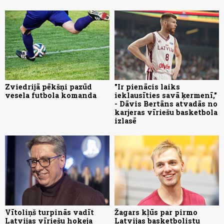
Zviedrijā pēkšņi pazūd
"Ir pienācis laiks
vesela futbola komanda
ieklausīties savā ķermenī,"
- Dāvis Bertāns atvadās no
karjeras vīriešu basketbola
izlasē
Vītoliņš turpinās vadīt
Žagars kļūs par pirmo
Latvijas vīriešu hokeja
Latvijas basketbolistu