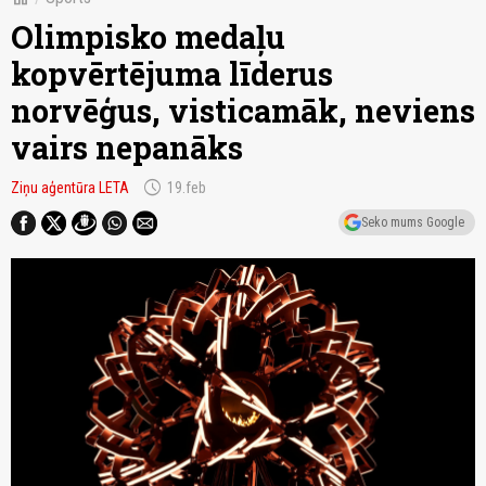
Olimpisko medaļu
kopvērtējuma līderus
norvēģus, visticamāk, neviens
vairs nepanāks
schedule
Ziņu aģentūra LETA
19.feb
Seko mums Google