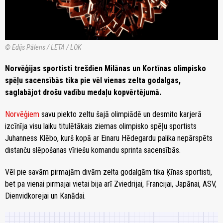
© Edijs Pālens / LETA / LOK
Norvēģijas sportisti trešdien Milānas un Kortīnas olimpisko
spēļu sacensībās tika pie vēl vienas zelta godalgas,
saglabājot drošu vadību medaļu kopvērtējumā.
Norvēģiem
savu piekto zeltu šajā olimpiādē un desmito karjerā
izcīnīja visu laiku titulētākais ziemas olimpisko spēļu sportists
Juhanness Klēbo, kurš kopā ar Einaru Hēdegardu palika nepārspēts
distanču slēpošanas vīriešu komandu sprinta sacensībās.
Vēl pie savām pirmajām divām zelta godalgām tika Ķīnas sportisti,
bet pa vienai pirmajai vietai bija arī Zviedrijai, Francijai, Japānai, ASV,
Dienvidkorejai un Kanādai.