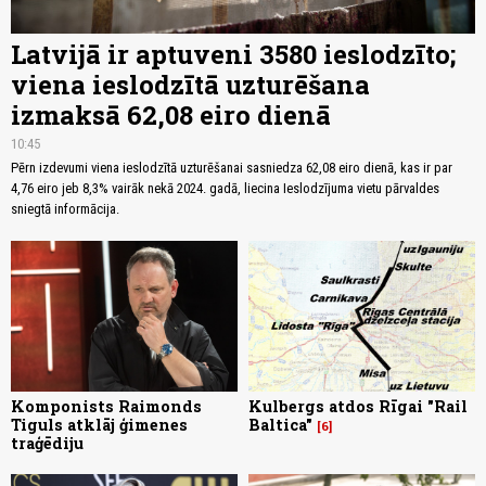
Latvijā ir aptuveni 3580 ieslodzīto;
viena ieslodzītā uzturēšana
izmaksā 62,08 eiro dienā
10:45
Pērn izdevumi viena ieslodzītā uzturēšanai sasniedza 62,08 eiro dienā, kas ir par
4,76 eiro jeb 8,3% vairāk nekā 2024. gadā, liecina Ieslodzījuma vietu pārvaldes
sniegtā informācija.
Komponists Raimonds
Kulbergs atdos Rīgai "Rail
Tiguls atklāj ģimenes
Baltica"
6
traģēdiju