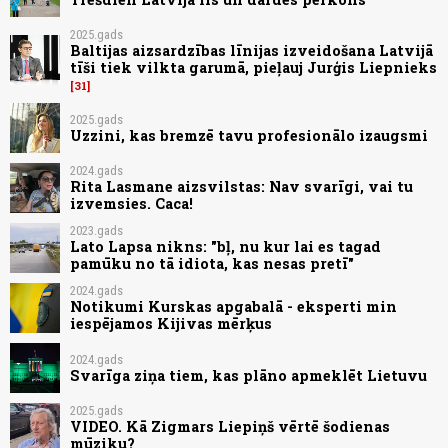
2025.gads
Baltijas aizsardzības līnijas izveidošana Latvijā
tīši tiek vilkta garumā, pieļauj Jurģis Liepnieks
31
2025.gads
Uzzini, kas bremzē tavu profesionālo izaugsmi
2024.gads
Rita Lasmane aizsvilstas: Nav svarīgi, vai tu
izvemsies. Caca!
2023.gads
Lato Lapsa nikns: "bļ, nu kur lai es tagad
pamūku no tā idiota, kas nesas pretī"
2024.gads
Notikumi Kurskas apgabalā - eksperti min
iespējamos Kijivas mērķus
2024.gads
Svarīga ziņa tiem, kas plāno apmeklēt Lietuvu
2025.gads
VIDEO. Kā Zigmars Liepiņš vērtē šodienas
mūziku?