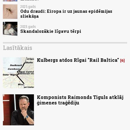
2025.gads
Odu draudi: Eiropa ir uz jaunas epidēmijas
sliekšņa
2023.gads
Skandalozākie līgavu tērpi
Lasītākais
Kulbergs atdos Rīgai "Rail Baltica"
6
Komponists Raimonds Tiguls atklāj
ģimenes traģēdiju