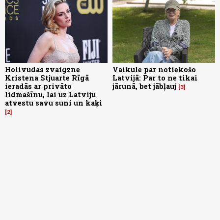
Holivudas zvaigzne
Vaikule par notiekošo
Kristena Stjuarte Rīgā
Latvijā: Par to ne tikai
ieradās ar privāto
jārunā, bet jābļauj
3
lidmašīnu, lai uz Latviju
atvestu savu suni un kaķi
2