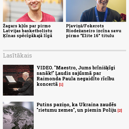
Žagars kļūs par pirmo
Pļaviņš/Fokerots
Latvijas basketbolistu
Riodežaneiro izcīna savu
Ķīnas spēcīgākajā līgā
pirmo "Elite 16" titulu
Lasītākais
VIDEO. "Maestro, Jums brīnišķīgi
sanāk!" Ļaudis sajūsmā par
Raimonda Paula negaidīto rīcību
koncertā
1
Putins paziņo, ka Ukraina zaudēs
"rietumu zemes", un piemin Poliju
2