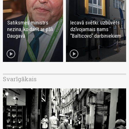
Satiksmes ministrs
Iecavā svētki: uzbūvēts
nezina, ko darīt ar pāli
dzīvojamais nams
Daugavā
"Balticovo" darbiniekiem
play_circle
play_circle
Svarīgākais