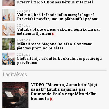
Krievijā tirgo Ukrainas bērnus internetā
2025.gads
Vai zini, kad ir īstais laiks mazgāt logus?
Praktiski novērojumi un pārbaudīti padomi
2023.gads
Valdība plāno gripas vakcīnu iepirkumu par
četriem miljoniem
1
2023.gads
Māksliniece Magone Boleiko. Steidzami
jādodas prom no pilsētas
2025.gads
Lielbritānija sāk atteikt ukraiņiem pastāvīgu
patvērumu
Lasītākais
VIDEO. "Maestro, Jums brīnišķīgi
sanāk!" Ļaudis sajūsmā par
Raimonda Paula negaidīto rīcību
koncertā
1