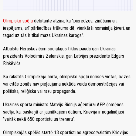
Olimpisko spēļu
debitante atzina, ka "pieredzes, zināšanu un,
iespējams, arī pārliecības trūkuma dēļ vienkārši nomainīja ķiveri, un
tagad uz tās ir tikai mazs Ukrainas karogs".
Atbalstu Heraskevičam sociālajos tīklos pauda gan Ukrainas
prezidents Volodimirs Zelenskis, gan Latvijas prezidents Edgars
Rinkēvičs.
Kā rakstīts Olimpiskajā hartā, olimpisko spēļu norises vietās, bāzēs
vai citās zonās nav pieļaujama nekāda veida demonstrācijas vai
politiska, reliģiska vai rasu propaganda.
Ukrainas sporta ministrs Matvijs Bidnijs aģentūrai AFP šomēnes
sacīja, ka, saskaņā ar jaunākajiem datiem, Krievija ir nogalinājusi
"vairāk nekā 650 sportistu un treneru".
Olimpiskajās spēlēs startē 13 sportisti no agresorvalstīm Krievijas