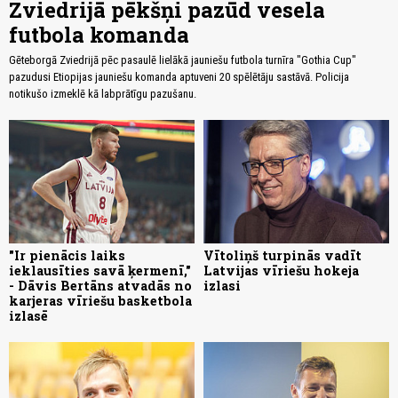
Zviedrijā pēkšņi pazūd vesela
futbola komanda
Gēteborgā Zviedrijā pēc pasaulē lielākā jauniešu futbola turnīra "Gothia Cup"
pazudusi Etiopijas jauniešu komanda aptuveni 20 spēlētāju sastāvā. Policija
notikušo izmeklē kā labprātīgu pazušanu.
"Ir pienācis laiks
Vītoliņš turpinās vadīt
ieklausīties savā ķermenī,"
Latvijas vīriešu hokeja
- Dāvis Bertāns atvadās no
izlasi
karjeras vīriešu basketbola
izlasē