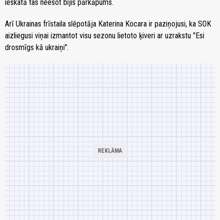
ieskatā tas neesot bijis pārkāpums.
Arī Ukrainas frīstaila slēpotāja Katerina Kocara ir paziņojusi, ka SOK
aizliegusi viņai izmantot visu sezonu lietoto ķiveri ar uzrakstu "Esi
drosmīgs kā ukraiņi".