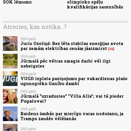
SOK lēmumu
olimpisko spēļu
kvalifikācijas sacensībās
Atceries, kas notika...?
2024.gads
Juris Ozoliņš: Bez lēta stabilas enerģijas avota
par zemām elektrības cenām jāaizmirst
16
2024.gads
Jūrmalā pēc vētras smagie darbi vēl ilgi
nebeigsies
2024.gads
VUGD izplata paziņojumu par vakardienas plašo
ugunsgrēku Ganību dambī
2023.gads
Jūrmalā "uzradusies" "Villa Alla"; vai tā pieder
Pugačovai?
2024.gads
Baidens šaubās par mierīgu varas nodošanu, ja
Tramps zaudēs vēlēšanās
2025.gads