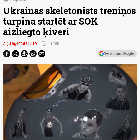
Ukrainas skeletonists treniņos
turpina startēt ar SOK
aizliegto ķiveri
schedule
Ziņu aģentūra LETA
11.feb
Seko mums Google