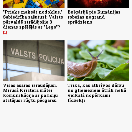
"Prieks maksāt nodokļus."
Bulgārijā pie Rumānijas
Sabiedrība sašutusi: Valsts
robežas nogrand
pārvaldē strādājošie 3
sprādziens
dienas spēlējās ar "Lego"?
1
Visas asaras izraudājusi.
Triks, kas atbrīvos dārzu
Mirušā Kristera mātei
no gliemežiem ātrāk nekā
komunikācija ar policiju
veikalā nopērkami
atstājusi rūgtu pēcgaršu
līdzekļi