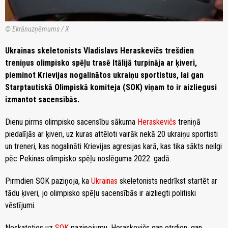
© Ekrānuzņēmums / X
Ukrainas skeletonists Vladislavs Heraskevičs trešdien
treniņus olimpisko spēļu trasē Itālijā turpināja ar ķiveri,
pieminot Krievijas nogalinātos ukraiņu sportistus, lai gan
Starptautiskā Olimpiskā komiteja (SOK) viņam to ir aizliegusi
izmantot sacensībās.
Dienu pirms olimpisko sacensību sākuma
Heraskevičs
treniņā
piedalījās ar ķiveri, uz kuras attēloti vairāk nekā 20 ukraiņu sportisti
un treneri, kas nogalināti Krievijas agresijas karā, kas tika sākts neilgi
pēc Pekinas olimpisko spēļu noslēguma 2022. gadā.
Pirmdien SOK paziņoja, ka
Ukrainas
skeletonists nedrīkst startēt ar
tādu ķiveri, jo olimpisko spēļu sacensībās ir aizliegti politiski
vēstījumi.
Neskatoties uz
SOK
paziņojumu, Heraskevičs gan otrdien, gan