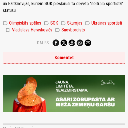
un Baltkrievijas, kuriem SOK piešķīrusi tā dēvētā "neitrālā sportista"
statusu.
label
label
label
label
Olimpiskās spēles
SOK
Skumjas
Ukrainas sportisti
label
label
Vladislavs Heraskevičs
Snovbordists
DALIES:
Komentēt