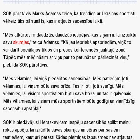
SOK pārstāvis Marks Adamss teica, ka trešdien ar Ukrainas sportistu
vēlreiz tiks pārrunāts, kas ir atļauts sacensību laikā.
"Mēs atkārtosim daudzās, daudzās iespējas, kas viņam ir, lai izteiktu
savu
skumjas
," teica Adamss. "Kā jau iepriekš apspriedām, viņš to
var darīt sociālajos tīklos un preses konferencēs jauktajā zonā.
Tāpēc mēs mēģināsim ar viņu par to parunāt un pārliecināt viņu,"
piebilda SOK pārstāvis.
"Mēs vēlamies, lai viņš piedalītos sacensībās. Mēs patiešām ļoti
vēlamies, lai viņam būtu sava brīža. Tas ir ļoti, ļoti svarīgi. Mēs
vēlamies, lai visiem sportistiem būtu sava brīža, un tas ir galvenais.
Mēs vēlamies, lai visiem mūsu sportistiem būtu godīgi un vienlīdzīgi
sacensību apstākļi."
SOK ir piedāvājusi Heraskevičam iespēju sacensībās aplikt melnu
rokas apsēju, lai izrādītu savas skumjas un sēras par saviem
tautiešiem, kaut arī parasti šādas piemiņas izpausmes nav atļautas.