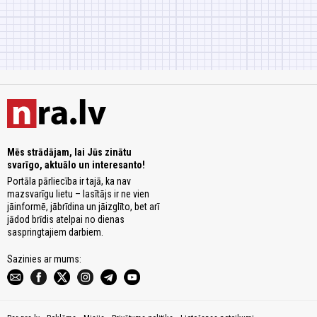
Mēs strādājam, lai Jūs zinātu
svarīgo, aktuālo un interesanto!
Portāla pārliecība ir tajā, ka nav
mazsvarīgu lietu – lasītājs ir ne vien
jāinformē, jābrīdina un jāizglīto, bet arī
jādod brīdis atelpai no dienas
saspringtajiem darbiem.
Sazinies ar mums: