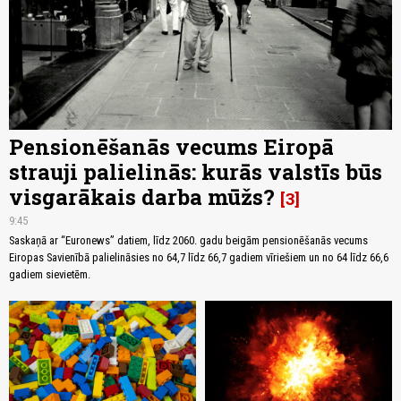
Pensionēšanās vecums Eiropā
strauji palielinās: kurās valstīs būs
visgarākais darba mūžs?
3
9:45
Saskaņā ar “Euronews” datiem, līdz 2060. gadu beigām pensionēšanās vecums
Eiropas Savienībā palielināsies no 64,7 līdz 66,7 gadiem vīriešiem un no 64 līdz 66,6
gadiem sievietēm.