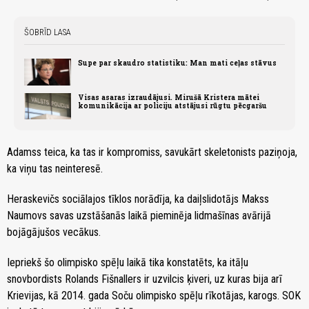
ŠOBRĪD LASA
Supe par skaudro statistiku: Man mati ceļas stāvus
Visas asaras izraudājusi. Mirušā Kristera mātei
komunikācija ar policiju atstājusi rūgtu pēcgaršu
Adamss teica, ka tas ir kompromiss, savukārt skeletonists paziņoja,
ka viņu tas neinteresē.
Heraskevičs sociālajos tīklos norādīja, ka daiļslidotājs Makss
Naumovs savas uzstāšanās laikā pieminēja lidmašīnas avārijā
bojāgājušos vecākus.
Iepriekš šo olimpisko spēļu laikā tika konstatēts, ka itāļu
snovbordists Rolands Fišnallers ir uzvilcis ķiveri, uz kuras bija arī
Krievijas, kā 2014. gada Soču olimpisko spēļu rīkotājas, karogs. SOK