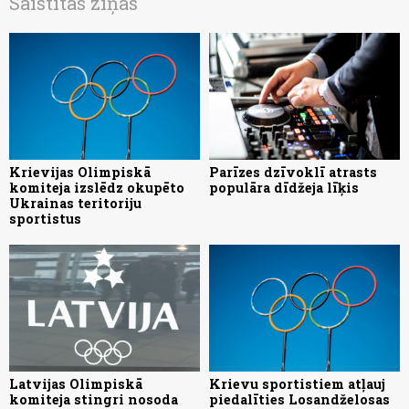
Saistītās ziņas
Krievijas Olimpiskā
Parīzes dzīvoklī atrasts
komiteja izslēdz okupēto
populāra dīdžeja līķis
Ukrainas teritoriju
sportistus
Latvijas Olimpiskā
Krievu sportistiem atļauj
komiteja stingri nosoda
piedalīties Losandželosas